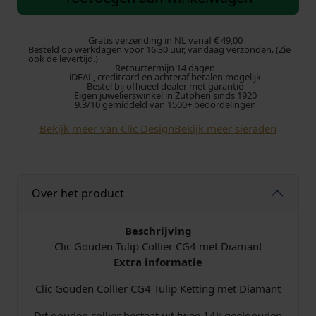
c
p
i
G
o
Gratis verzending in NL vanaf € 49,00
r
g
Besteld op werkdagen voor 16:30 uur, vandaag verzonden. (Zie
u
ook de levertijd.)
Retourtermijn 14 dagen
d
o
e
iDEAL, creditcard en achteraf betalen mogelijk
e
Bestel bij officieel dealer met garantie
Eigen juwelierswinkel in Zutphen sinds 1920
n
n
p
9.3/10 gemiddeld van 1500+ beoordelingen
C
Bekijk meer van Clic Design
Bekijk meer sieraden
k
r
o
l
e
i
l
i
l
j
Over het product
e
r
i
s
C
Beschrijving
G
Clic Gouden Tulip Collier CG4 met Diamant
j
i
4
Extra informatie
T
k
s
u
Clic Gouden Collier CG4 Tulip Ketting met Diamant
l
e
:
Dit gouden collier bestaat uit twee 14k geelgouden