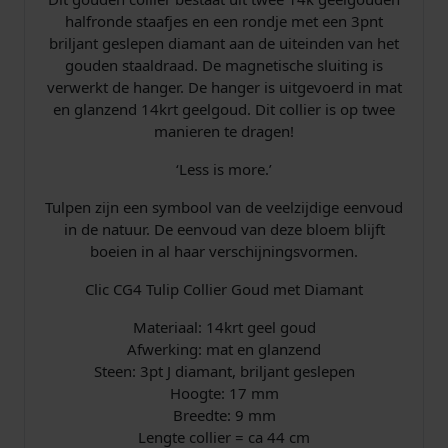
i
halfronde staafjes en een rondje met een 3pnt
p
p
€
briljant geslepen diamant aan de uiteinden van het
a
gouden staaldraad. De magnetische sluiting is
a
r
verwerkt de hanger. De hanger is uitgevoerd in mat
n
en glanzend 14krt geelgoud. Dit collier is op twee
t
i
1
manieren te dragen!
a
l
j
.
‘Less is more.’
s
1
Tulpen zijn een symbool van de veelzijdige eenvoud
in de natuur. De eenvoud van deze bloem blijft
w
4
boeien in al haar verschijningsvormen.
a
9
Clic CG4 Tulip Collier Goud met Diamant
s
,
Materiaal: 14krt geel goud
Afwerking: mat en glanzend
:
0
Steen: 3pt J diamant, briljant geslepen
Hoogte: 17 mm
€
0
Breedte: 9 mm
Lengte collier = ca 44 cm