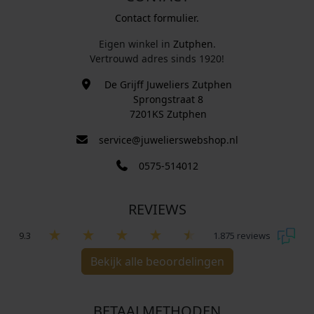
Contact formulier.
Eigen winkel in
Zutphen
.
Vertrouwd adres sinds 1920!
De Grijff Juweliers Zutphen
Sprongstraat 8
7201KS Zutphen
service@juwelierswebshop.nl
0575-514012
REVIEWS
9.3
1.875 reviews
Bekijk alle beoordelingen
BETAALMETHODEN