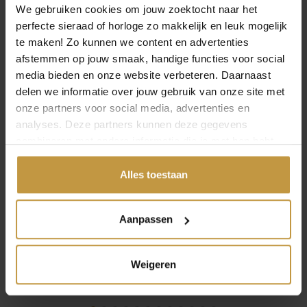
€
192,00
€
177,00
We gebruiken cookies om jouw zoektocht naar het
perfecte sieraad of horloge zo makkelijk en leuk mogelijk
CLIC COLLIER MAILA
CLIC COLLIER KYRA
te maken! Zo kunnen we content en advertenties
C286G BICOLOR
C284B BLAUW
afstemmen op jouw smaak, handige functies voor social
Direct leverbaar, 1
Direct leverbaar, 1
media bieden en onze website verbeteren. Daarnaast
werkdag
werkdag
delen we informatie over jouw gebruik van onze site met
onze partners voor social media, advertenties en
analyses. Deze partners kunnen deze gegevens
combineren met andere informatie die je met hen hebt
gedeeld of die ze hebben verzameld via jouw gebruik van
hun diensten.
Alles toestaan
Aanpassen
Weigeren