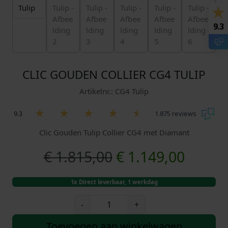
9.3
CLIC GOUDEN COLLIER CG4 TULIP
Artikelnr.: CG4 Tulip
9.3
1.875 reviews
Clic Gouden Tulip Collier CG4 met Diamant
O
H
€
1.815,00
€
1.149,00
o
u
1x Direct leverbaar, 1 werkdag
r
i
C
-
+
l
s
d
i
Toevoegen aan winkelwagen