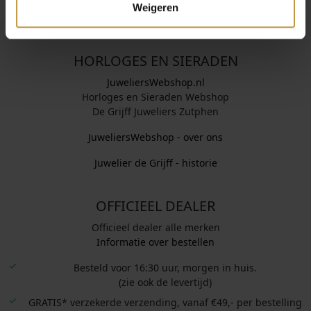
Weigeren
HORLOGES EN SIERADEN
JuweliersWebshop.nl
Horloges en Sieraden Webshop
De Grijff Juweliers Zutphen
JuweliersWebshop - over ons
Juwelier de Grijff - historie
OFFICIEEL DEALER
Officieel dealer alle merken
Informatie over bestellen
Besteld voor 16:30 uur, morgen in huis.
(zie ook de levertijd)
GRATIS* verzekerde verzending, vanaf €49,- per bestelling