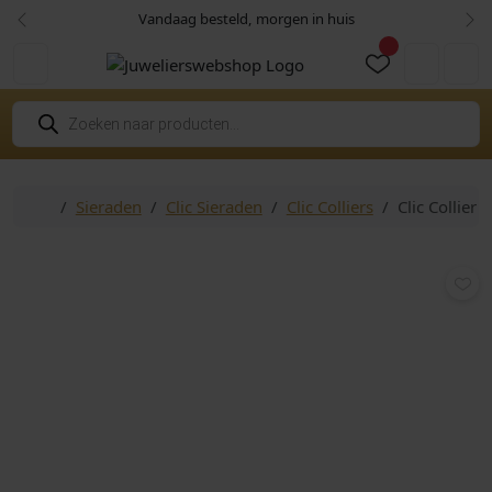
Skip to content
Skip to footer
Vandaag besteld, morgen in huis
Vorige
Vol
Cart
Account
P
r
o
d
u
c
Home
Sieraden
Clic Sieraden
Clic Colliers
Clic Collier
t
e
n
z
o
e
k
e
n