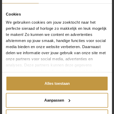
Cookies
We gebruiken cookies om jouw zoektocht naar het
perfecte sieraad of horloge zo makkelijk en leuk mogelijk
te maken! Zo kunnen we content en advertenties
afstemmen op jouw smaak, handige functies voor social
media bieden en onze website verbeteren. Daarnaast
delen we informatie over jouw gebruik van onze site met
INFORMATIE OVER CLIC DESIGN
onze partners voor social media, advertenties en
analyses. Deze partners kunnen deze gegevens
Clic Design maakt minimalistische sieraden met een strak
combineren met andere informatie die je met hen hebt
en modern design. De collectie is herkenbaar door
gedeeld of die ze hebben verzameld via jouw gebruik van
eenvoud, kwaliteit en comfort. Gemaakt van aluminium
hun diensten.
Alles toestaan
en edelstaal, licht van gewicht en makkelijk te dragen.
Ideaal voor wie houdt van subtiele elegantie.
Aanpassen