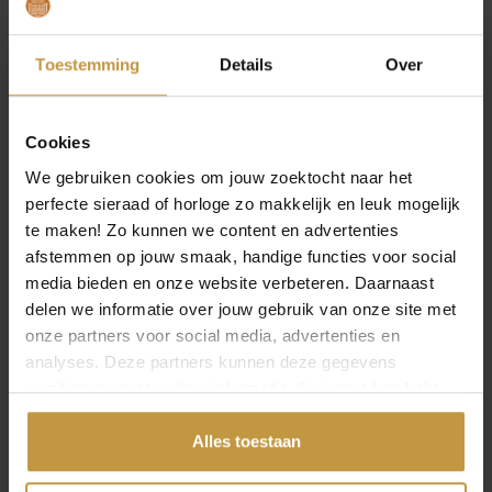
Toestemming
Details
Over
MEER VAN CITIZEN HORLOGES ECO
Cookies
DRIVE
We gebruiken cookies om jouw zoektocht naar het
€
269,00
€
269,00
perfecte sieraad of horloge zo makkelijk en leuk mogelijk
te maken! Zo kunnen we content en advertenties
CITIZEN ECO-DRIVE
CITIZEN ECO-DRIVE
afstemmen op jouw smaak, handige functies voor social
EM1070-83L HORLOGE
EM1070-83A
DAMES LADIES GROEN
HORLOGE DAMES
media bieden en onze website verbeteren. Daarnaast
LADIES
delen we informatie over jouw gebruik van onze site met
Direct leverbaar, 1
werkdag
Direct leverbaar, 1
onze partners voor social media, advertenties en
werkdag
analyses. Deze partners kunnen deze gegevens
combineren met andere informatie die je met hen hebt
gedeeld of die ze hebben verzameld via jouw gebruik van
hun diensten.
Alles toestaan