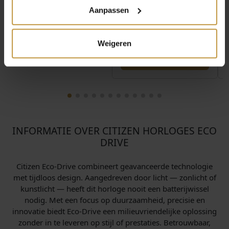
Aanpassen
Weigeren
INFORMATIE OVER CITIZEN HORLOGES ECO
DRIVE
Citizen Eco-Drive combineert geavanceerde technologie
met tijdloos design. Aangedreven door licht — zonlicht of
kunstlicht — heeft dit horloge nooit een batterijwissel
nodig. Met een focus op duurzaamheid, precisie en
innovatie biedt Eco-Drive een milieuvriendelijke oplossing
zonder in te leveren op stijl of prestaties. Betrouwbaar,