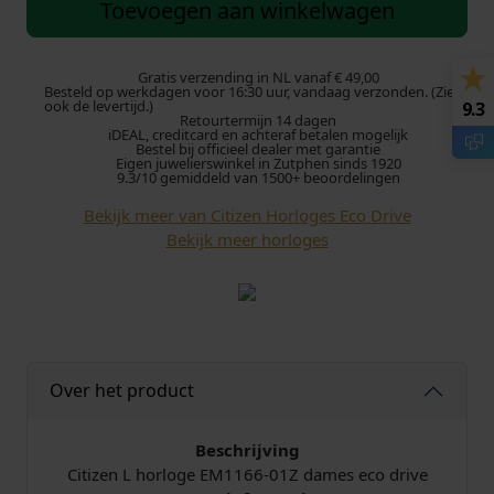
t
Toevoegen aan winkelwagen
i
z
e
Gratis verzending in NL vanaf € 49,00
Besteld op werkdagen voor 16:30 uur, vandaag verzonden. (Zie
n
ook de levertijd.)
9.3
Retourtermijn 14 dagen
E
iDEAL, creditcard en achteraf betalen mogelijk
c
Bestel bij officieel dealer met garantie
Eigen juwelierswinkel in Zutphen sinds 1920
o
9.3/10 gemiddeld van 1500+ beoordelingen
-
Bekijk meer van Citizen Horloges Eco Drive
D
Bekijk meer horloges
r
i
v
e
E
M
Over het product
1
1
6
Beschrijving
6
Citizen L horloge EM1166-01Z dames eco drive
-