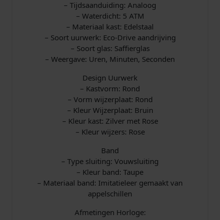
s
– Tijdsaanduiding: Analoog
G
– Waterdicht: 5 ATM
r
– Materiaal kast: Edelstaal
i
– Soort uurwerk: Eco-Drive aandrijving
j
– Soort glas: Saffierglas
s
– Weergave: Uren, Minuten, Seconden
a
Design Uurwerk
a
– Kastvorm: Rond
n
– Vorm wijzerplaat: Rond
t
– Kleur Wijzerplaat: Bruin
a
– Kleur kast: Zilver met Rose
l
– Kleur wijzers: Rose
Band
– Type sluiting: Vouwsluiting
– Kleur band: Taupe
– Materiaal band: Imitatieleer gemaakt van
appelschillen
Afmetingen Horloge: