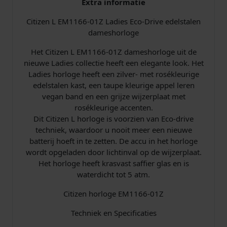
Extra informatie
0
1
Citizen L EM1166-01Z Ladies Eco-Drive edelstalen
Z
dameshorloge
h
Het Citizen L EM1166-01Z dameshorloge uit de
o
nieuwe Ladies collectie heeft een elegante look. Het
r
Ladies horloge heeft een zilver- met rosékleurige
l
edelstalen kast, een taupe kleurige appel leren
o
vegan band en een grijze wijzerplaat met
g
rosékleurige accenten.
e
Dit Citizen L horloge is voorzien van Eco-drive
d
techniek, waardoor u nooit meer een nieuwe
a
batterij hoeft in te zetten. De accu in het horloge
m
wordt opgeladen door lichtinval op de wijzerplaat.
e
Het horloge heeft krasvast saffier glas en is
s
waterdicht tot 5 atm.
L
a
Citizen horloge EM1166-01Z
d
i
Techniek en Specificaties
e