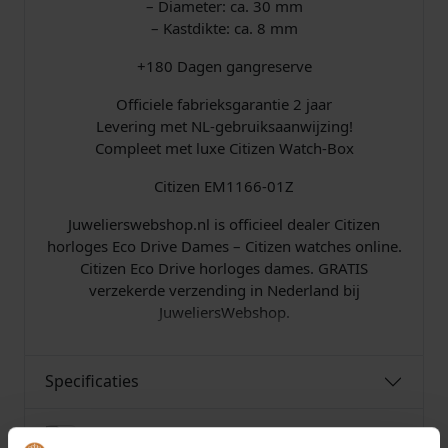
– Diameter: ca. 30 mm
– Kastdikte: ca. 8 mm
+180 Dagen gangreserve
Officiele fabrieksgarantie 2 jaar
Levering met NL-gebruiksaanwijzing!
Compleet met luxe Citizen Watch-Box
Citizen EM1166-01Z
Juwelierswebshop.nl is officieel dealer Citizen
horloges Eco Drive Dames – Citizen watches online.
Citizen Eco Drive horloges dames. GRATIS
verzekerde verzending in Nederland bij
JuweliersWebshop.
Specificaties
Over Citizen Horloges Eco Drive