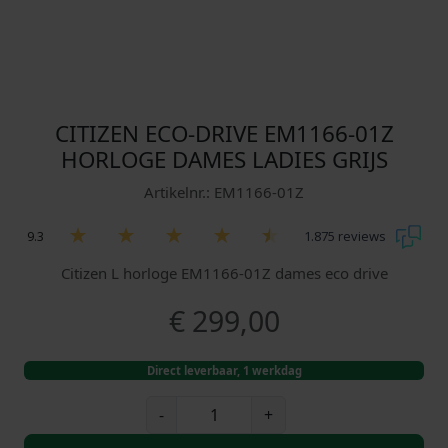
CITIZEN ECO-DRIVE EM1166-01Z
HORLOGE DAMES LADIES GRIJS
Artikelnr.: EM1166-01Z
9.3
1.875 reviews
Citizen L horloge EM1166-01Z dames eco drive
€
299,00
Direct leverbaar, 1 werkdag
C
-
+
i