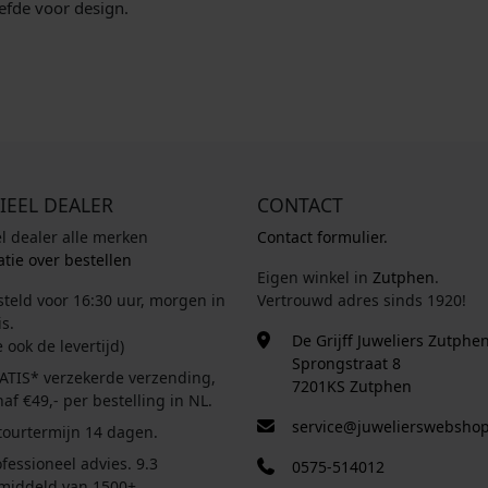
efde voor design.
IEEL DEALER
CONTACT
el dealer alle merken
Contact formulier.
tie over bestellen
Eigen winkel in
Zutphen
.
steld voor 16:30 uur, morgen in
Vertrouwd adres sinds 1920!
s.
De Grijff Juweliers Zutphe
e ook de levertijd)
Sprongstraat 8
ATIS* verzekerde verzending,
7201KS Zutphen
af €49,- per bestelling in NL.
service@juwelierswebshop
tourtermijn 14 dagen.
fessioneel advies. 9.3
0575-514012
middeld van 1500+