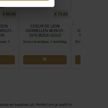
€
69,00
€
75,00
LION
COEUR DE LION
COEUR DE LI
05/21-
OORBELLEN 4639/21-
OORBELLEN 4359
EN
1016 BEIGE-GOLD
1109 BROWN-O
baar, 1
Direct leverbaar, 1 werkdag
Direct leverbaar, 1 
tie en kwaliteit uit. Perfect om je outfit te