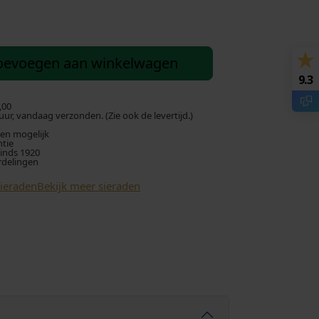
oevoegen aan winkelwagen
9.3
,00
ur, vandaag verzonden. (Zie ook de levertijd.)
len mogelijk
ntie
sinds 1920
rdelingen
Sieraden
Bekijk meer sieraden