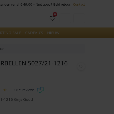
rzenden vanaf € 49,00 – Niet goed? Geld retour!
Contact
0
Cart
Account
RTING-SALE
CADEAU’S
NIEUW
oud
RBELLEN 5027/21-1216
1.875 reviews
21-1216 Grijs Goud