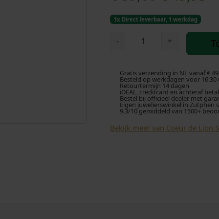
o
u
1x Direct leverbaar, 1 werkdag
r
i
C
-
+
T
o
s
d
e
u
p
i
Gratis verzending in NL vanaf € 49
r
Besteld op werkdagen voor 16:30 u
Retourtermijn 14 dagen
d
iDEAL, creditcard en achteraf beta
r
g
Bestel bij officieel dealer met gara
e
Eigen juwelierswinkel in Zutphen 
9.3/10 gemiddeld van 1500+ beoo
L
o
e
i
Bekijk meer van Coeur de Lion 
o
n
p
n
k
r
O
o
e
i
r
b
l
j
e
l