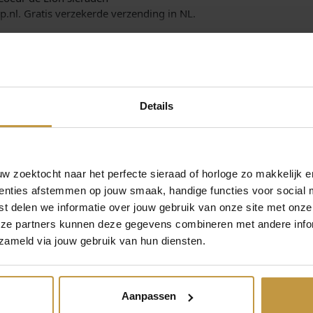
s
.
o
.nl. Gratis verzekerde verzending in NL.
u
:
d
a
€
a
n
t
Details
a
5
l
9
 zoektocht naar het perfecte sieraad of horloge zo makkelijk e
,
enties afstemmen op jouw smaak, handige functies voor social 
MEER VAN COEUR DE LION SIERADEN
t delen we informatie over jouw gebruik van onze site met onze
0
eze partners kunnen deze gegevens combineren met andere infor
0
zameld via jouw gebruik van hun diensten.
.
Aanpassen