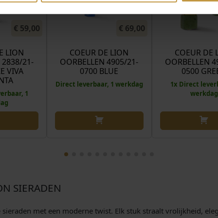
€
59,00
€
69,00
E LION
COEUR DE LION
COEUR DE 
2838/21-
OORBELLEN 4905/21-
OORBELLEN 49
E VIVA
0700 BLUE
0500 GRE
NTA
Direct leverbaar, 1 werkdag
1x Direct lever
verbaar, 1
werkdag
dag
ON SIERADEN
eraden met een moderne twist. Elk stuk straalt vrolijkheid, elegan