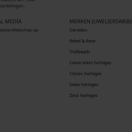
oordelingen.
AL MEDIA
MERKEN JUWELIERSWEB
uweliersWebshop op
Sieraden
Rebel & Rose
Trollbeads
Calvin Klein horloges
Citizen horloges
Seiko horloges
Zinzi horloges