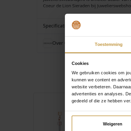
Coeur de Lion Sieraden bij Juwelierswebshop
Specificaties
Over Coeur de Lion Sieraden
Toestemming
Cookies
We gebruiken cookies om jouw
kunnen we content en advert
website verbeteren. Daarnaas
advertenties en analyses. D
gedeeld of die ze hebben ver
Weigeren