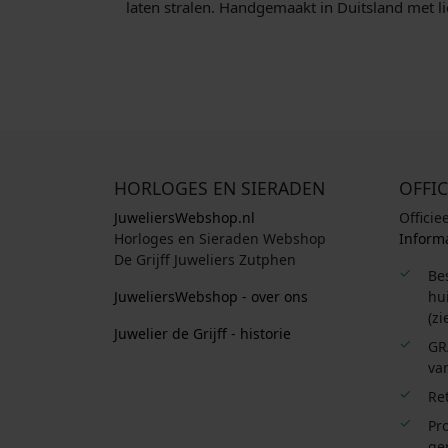
laten stralen. Handgemaakt in Duitsland met li
HORLOGES EN SIERADEN
OFFIC
JuweliersWebshop.nl
Officie
Horloges en Sieraden Webshop
Informa
De Grijff Juweliers Zutphen
Be
JuweliersWebshop - over ons
hui
(zi
Juwelier de Grijff - historie
GR
van
Re
Pro
ge