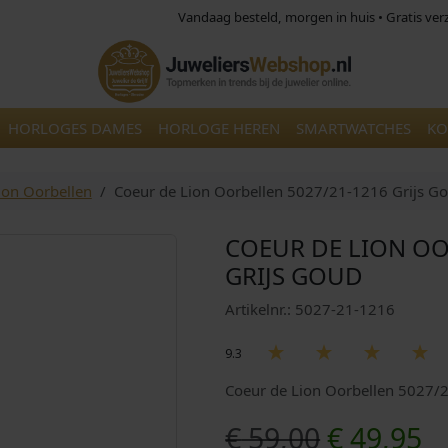
Vandaag besteld, morgen in huis • Gratis ve
HORLOGES DAMES
HORLOGE HEREN
SMARTWATCHES
KO
ion Oorbellen
Coeur de Lion Oorbellen 5027/21-1216 Grijs G
COEUR DE LION OO
GRIJS GOUD
Artikelnr.: 5027-21-1216
9.3
Coeur de Lion Oorbellen 5027/
O
H
€
59,00
€
49,95