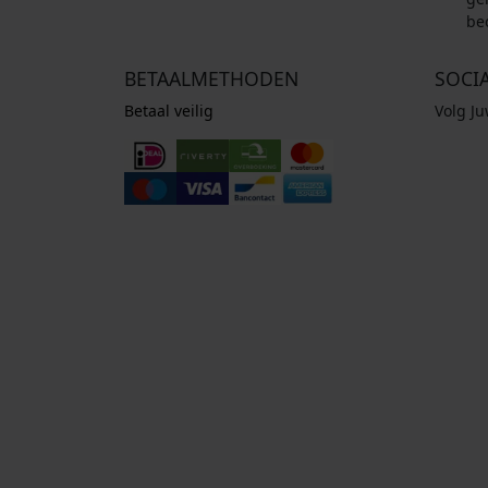
be
BETAALMETHODEN
SOCI
Betaal veilig
Volg J