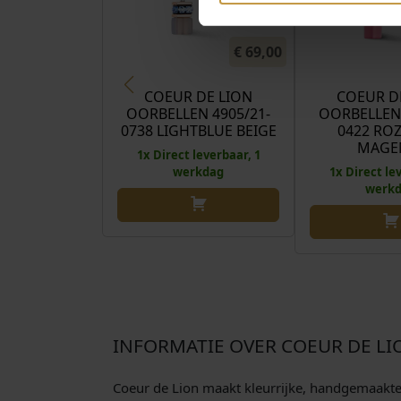
€
69,00
COEUR DE LION
COEUR D
OORBELLEN 4905/21-
OORBELLEN 
0738 LIGHTBLUE BEIGE
0422 ROZ
MAGE
1x Direct leverbaar, 1
werkdag
1x Direct le
werk
INFORMATIE OVER COEUR DE LI
Coeur de Lion maakt kleurrijke, handgemaakte si