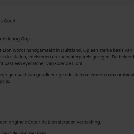
i
s
l
e
j
i
n
5
js Goud
k
s
0
2
e
:
dkleurig Grijs
7
/
p
€
 de Lion wordt handgemaakt in Duitsland. Op een sterke basis va
2
vski kristallen, edelstenen en zoetwaterparels geregen. De bekend
1
r
fit past een eyecatcher van Coer de Lion!
-
1
i
4
ijn gemaakt van goudkleurige edelstalen elementen in combinati
2
grijs.
1
j
9
6
s
,
G
r
w
9
i
j
een originele Coeur de Lion sieraden verpakking.
a
5
s
G
 Coeur de Lion sieraden