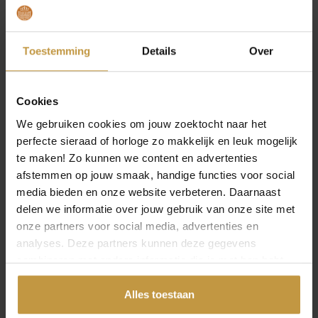
werkdag
Toestemming
Details
Over
Cookies
We gebruiken cookies om jouw zoektocht naar het
perfecte sieraad of horloge zo makkelijk en leuk mogelijk
te maken! Zo kunnen we content en advertenties
afstemmen op jouw smaak, handige functies voor social
media bieden en onze website verbeteren. Daarnaast
delen we informatie over jouw gebruik van onze site met
onze partners voor social media, advertenties en
analyses. Deze partners kunnen deze gegevens
combineren met andere informatie die je met hen hebt
gedeeld of die ze hebben verzameld via jouw gebruik van
INFORMATIE OVER TROLLBEADS
hun diensten.
Alles toestaan