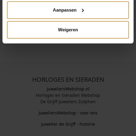
Trollbeads creëert handgemaakte bedels en armbanden
Aanpassen
van zilver, goud en glas. Elk stuk vertelt een verhaal en is
uniek in ontwerp. Combineer en verzamel bedels om je
eigen, betekenisvolle sieraad te maken.
Weigeren
HORLOGES EN SIERADEN
JuweliersWebshop.nl
Horloges en Sieraden Webshop
De Grijff Juweliers Zutphen
JuweliersWebshop - over ons
Juwelier de Grijff - historie