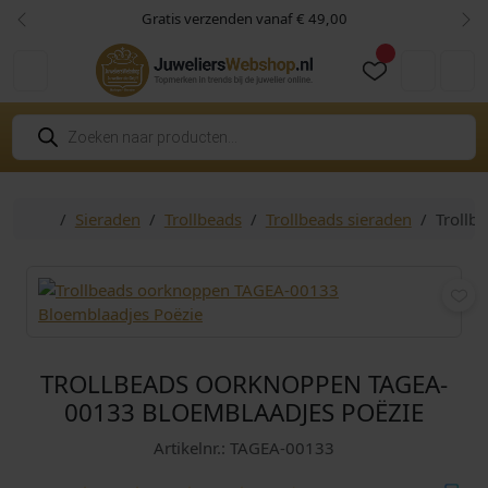
Skip to content
Skip to footer
Gratis verzenden vanaf € 49,00
Vorige
Vol
Cart
Account
P
r
o
d
u
c
Home
Sieraden
Trollbeads
Trollbeads sieraden
Trollb
t
e
n
z
o
e
k
e
n
TROLLBEADS OORKNOPPEN TAGEA-
00133 BLOEMBLAADJES POËZIE
Artikelnr.: TAGEA-00133