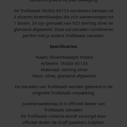
l
o
De Trollbeads TAGEA-00133 oorstekers bestaan uit
e
3 zilveren bloemblaadjes die zich samenvoegen tot
m
1 bloem. Ze zijn gemaakt van 925 sterling zilver en
b
glanzend afgewerkt. Deze oorsieraden combineren
l
perfect met je andere Trollbeads sieraden.
a
a
Specificaties:
d
-Naam: Bloemblaadjes Poëzie
j
-Artikelnr: TAGEA-00133
e
-Materiaal: sterling zilver
s
-Kleur: zilver, glanzend afgewerkt
P
o
De sieraden van Trollbeads worden geleverd in de
ë
originele Trollbeads verpakking.
z
i
Juwelierswebshop.nl is officieel dealer van
e
Trollbeads sieraden.
a
De Trollbeads collectie wordt verzorgd door
a
officieel dealer de Grijff Juweliers Zutphen.
n