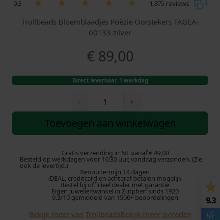
9.3
1.875 reviews
Trollbeads Bloemblaadjes Poëzie Oorstekers TAGEA-
00133 zilver
€
89,00
Direct leverbaar, 1 werkdag
T
-
+
r
o
Toevoegen aan winkelwagen
l
l
b
Gratis verzending in NL vanaf € 49,00
Besteld op werkdagen voor 16:30 uur, vandaag verzonden. (Zie
e
ook de levertijd.)
Retourtermijn 14 dagen
a
iDEAL, creditcard en achteraf betalen mogelijk
d
Bestel bij officieel dealer met garantie
Eigen juwelierswinkel in Zutphen sinds 1920
s
9.3/10 gemiddeld van 1500+ beoordelingen
9.3
o
Bekijk meer van Trollbeads
Bekijk meer sieraden
o