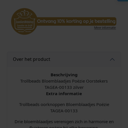
r
k
n
o
p
p
e
n
T
Over het product
A
G
E
Beschrijving
A
Trollbeads Bloemblaadjes Poëzie Oorstekers
-
TAGEA-00133 zilver
0
Extra informatie
0
Trollbeads oorknoppen Bloemblaadjes Poëzie
1
TAGEA-00133
3
3
Drie bloemblaadjes verenigen zich in harmonie en
B
fluisteren poëzie bij elke beweging.