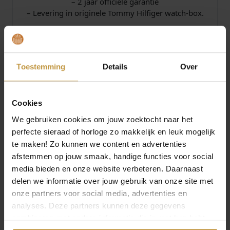
– 2 jaar officiële garantie
– Levering in originele Tommy Hilfiger watch-box.
Bestel je Tommy Hilfiger horloge eenvoudig online
bij JuweliersWebshop.nl.
Juwelierswebshop.nl is officieel dealer Tommy
Toestemming
Details
Over
Hilfiger dameshorloges – Tommy Hilfiger watches
online.
Tommy Hilfiger horloges voor dames. GRATIS
Cookies
verzekerde verzending in Nederland bij
JuweliersWebshop.
We gebruiken cookies om jouw zoektocht naar het
perfecte sieraad of horloge zo makkelijk en leuk mogelijk
te maken! Zo kunnen we content en advertenties
Specificaties
afstemmen op jouw smaak, handige functies voor social
media bieden en onze website verbeteren. Daarnaast
delen we informatie over jouw gebruik van onze site met
Over Tommy Hilfiger
onze partners voor social media, advertenties en
analyses. Deze partners kunnen deze gegevens
combineren met andere informatie die je met hen hebt