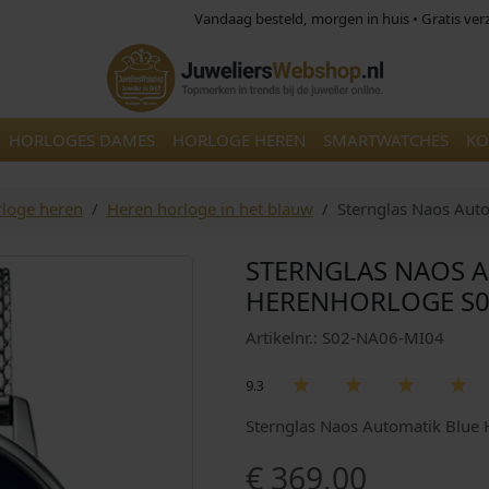
Vandaag besteld, morgen in huis • Gratis ve
HORLOGES DAMES
HORLOGE HEREN
SMARTWATCHES
KO
loge heren
Heren horloge in het blauw
Sternglas Naos Au
STERNGLAS NAOS 
HERENHORLOGE S0
Artikelnr.: S02-NA06-MI04
9.3
Sternglas Naos Automatik Blue
€
369,00