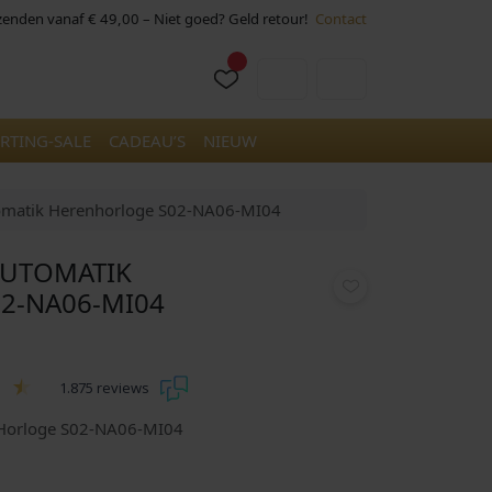
rzenden vanaf € 49,00 – Niet goed? Geld retour!
Contact
Cart
Account
RTING-SALE
CADEAU’S
NIEUW
tomatik Herenhorloge S02-NA06-MI04
AUTOMATIK
2-NA06-MI04
1.875 reviews
 Horloge S02-NA06-MI04