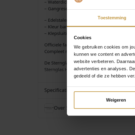
– Waterdichtheid: 5 ATM
– Gangreserve: 42 uur
Toestemming
– Edelstalen milanese band
– Kleur band: zilver
– Klepsluiting
Cookies
Officiele fabrieksgarantie 2 jaar
We gebruiken cookies om jouw
Compleet met luxe Sternglas Watch-Box
kunnen we content en advert
website verbeteren. Daarnaas
De Sternglas horloge collectie wordt verzorg
advertenties en analyses. D
Sternglas Horloges bij JuweliersWebshop.n
gedeeld of die ze hebben ver
Specificaties
Weigeren
Over Sternglas