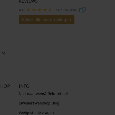
REVIEWS
9.3
1.875 reviews
Bekijk alle beoordelingen
n
.nl
SHOP
INFO
Niet naar wens? Geld retour!
JuweliersWebshop Blog
Veelgestelde vragen