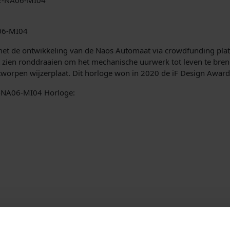
06-MI04
met de ontwikkeling van de Naos Automaat via crowdfunding pla
ot zien ronddraaien om het mechanische uurwerk tot leven te bre
tworpen wijzerplaat. Dit horloge won in 2020 de iF Design Award
2-NA06-MI04 Horloge: