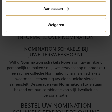
Aanpassen
Geen producten gevonden bij dit merk.
Weigeren
INFORMATIE OVER NOMINATION
NOMINATION SCHAKELS BIJ
JUWELIERSWEBSHOP.NL
Wilt u
Nomination schakels kopen
om uw armband
persoonlijk te maken? Bij JuweliersWebshop.nl ontdekt u
een ruime collectie Nomination charms en schakels
waarmee u eenvoudig uw eigen unieke sieraad
samenstelt. De sieraden van
Nomination Italy
staan
bekend om hun combinatie van stijl, kwaliteit en
personalisatie.
BESTEL UW NOMINATION