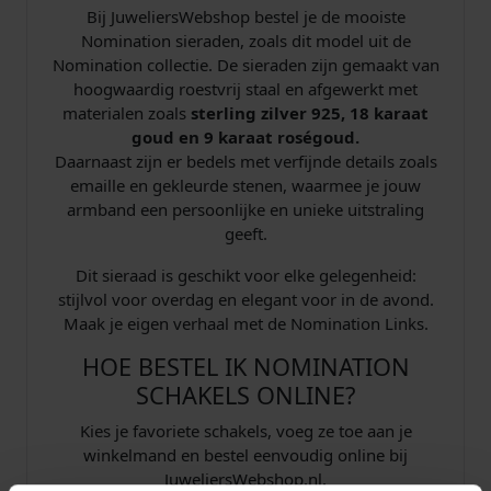
Bij JuweliersWebshop bestel je de mooiste
Nomination sieraden, zoals dit model uit de
Nomination collectie. De sieraden zijn gemaakt van
hoogwaardig roestvrij staal en afgewerkt met
materialen zoals
sterling zilver 925, 18 karaat
goud en 9 karaat roségoud.
Daarnaast zijn er bedels met verfijnde details zoals
emaille en gekleurde stenen, waarmee je jouw
armband een persoonlijke en unieke uitstraling
geeft.
Dit sieraad is geschikt voor elke gelegenheid:
stijlvol voor overdag en elegant voor in de avond.
Maak je eigen verhaal met de Nomination Links.
HOE BESTEL IK NOMINATION
SCHAKELS ONLINE?
Kies je favoriete schakels, voeg ze toe aan je
winkelmand en bestel eenvoudig online bij
JuweliersWebshop.nl.