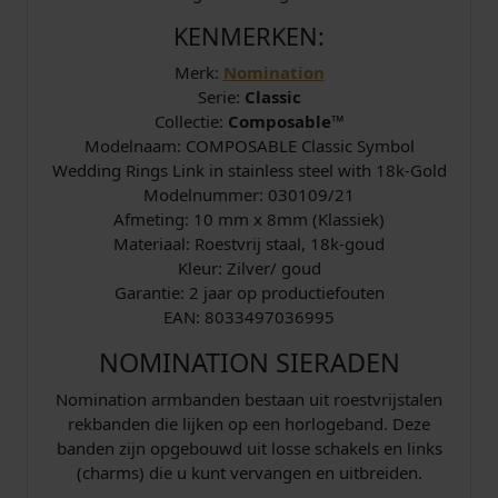
o
u
KENMERKEN:
d
Merk:
Nomination
a
Serie:
Classic
a
Collectie:
Composable™
n
Modelnaam: COMPOSABLE Classic Symbol
t
Wedding Rings Link in stainless steel with 18k-Gold
a
Modelnummer: 030109/21
l
Afmeting: 10 mm x 8mm (Klassiek)
Materiaal: Roestvrij staal, 18k-goud
Kleur: Zilver/ goud
Garantie: 2 jaar op productiefouten
EAN: 8033497036995
NOMINATION SIERADEN
Nomination armbanden bestaan uit roestvrijstalen
rekbanden die lijken op een horlogeband. Deze
banden zijn opgebouwd uit losse schakels en links
(charms) die u kunt vervangen en uitbreiden.