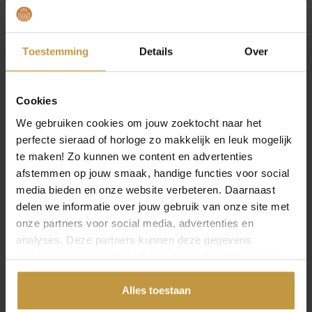
NOMINATION VERKOOPPUNT EN
DEALER
Toestemming
Details
Over
JuweliersWebshop is officieel dealer van
Nomination sieraden. Wij bieden uitstekende
service op je aankoop in onze webshop. Bestel
Cookies
jouw Nomination sieraden op een werkdag voor
16:30 uur, dan worden deze dezelfde dag al
We gebruiken cookies om jouw zoektocht naar het
verzonden, ook levering op zaterdag. De
perfecte sieraad of horloge zo makkelijk en leuk mogelijk
verzending is gratis vanaf €49,- per bestelling.
te maken! Zo kunnen we content en advertenties
afstemmen op jouw smaak, handige functies voor social
media bieden en onze website verbeteren. Daarnaast
delen we informatie over jouw gebruik van onze site met
onze partners voor social media, advertenties en
Specificaties
analyses. Deze partners kunnen deze gegevens
combineren met andere informatie die je met hen hebt
Over Nomination
gedeeld of die ze hebben verzameld via jouw gebruik van
hun diensten.
Alles toestaan