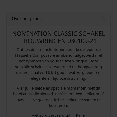
3
0
1
Over het product
0
9
/
NOMINATION CLASSIC SCHAKEL
2
TROUWRINGEN 030109-21
1
T
Ontdek de originele Nomination bedel voor de
r
klassieke Composable armband, uitgevoerd met
o
het symbool van gouden trouwringen. Deze
u
stijlvolle schakel is vervaardigd uit hoogwaardig
w
roestvrij staal en 18 krt goud, wat zorgt voor een
r
elegante en tijdloze uitstraling.
i
Vier jullie liefde en speciale momenten met dit
n
betekenisvolle sieraad. Perfect om een jubileum of
g
huwelijksverjaardag te herdenken en samen te
e
koesteren.
n
G
Met zorg vervaardigd in Italië.