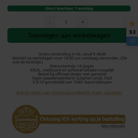
Direct leverbaar, 1 werkdag
N
-
+
o
9.3
m
Toevoegen aan winkelwagen
i
n
a
Gratis verzending in NL vanaf € 49,00
Besteld op werkdagen voor 16:30 uur, vandaag verzonden. (Zie
t
ook de levertijd.)
Retourtermijn 14 dagen
i
iDEAL, creditcard en achteraf betalen mogelijk
o
Bestel bij officieel dealer met garantie
Eigen juwelierswinkel in Zutphen sinds 1920
n
9.3/10 gemiddeld van 1500+ beoordelingen
S
Bekijk meer van Nomination
Bekijk meer sieraden
c
h
a
k
e
l
0