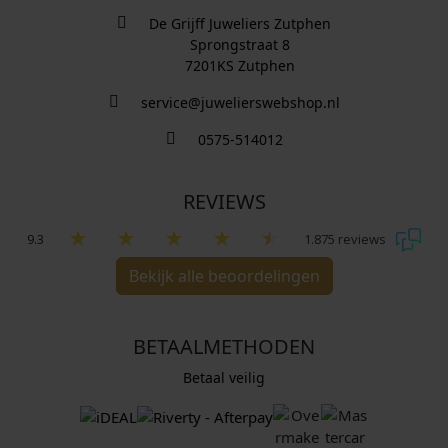
De Grijff Juweliers Zutphen
Sprongstraat 8
7201KS Zutphen
service@juwelierswebshop.nl
0575-514012
REVIEWS
9.3
1.875 reviews
Bekijk alle beoordelingen
BETAALMETHODEN
Betaal veilig