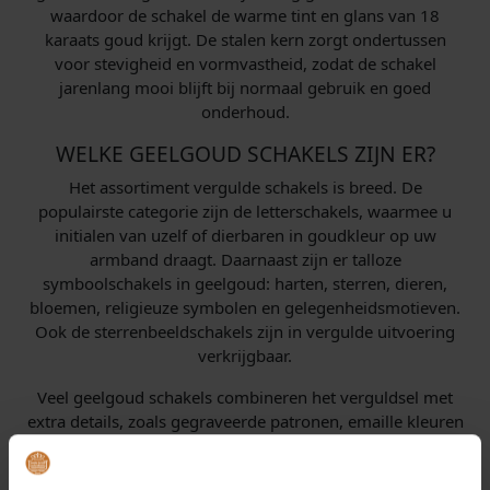
waardoor de schakel de warme tint en glans van 18
karaats goud krijgt. De stalen kern zorgt ondertussen
voor stevigheid en vormvastheid, zodat de schakel
jarenlang mooi blijft bij normaal gebruik en goed
onderhoud.
WELKE GEELGOUD SCHAKELS ZIJN ER?
Het assortiment vergulde schakels is breed. De
populairste categorie zijn de letterschakels, waarmee u
initialen van uzelf of dierbaren in goudkleur op uw
armband draagt. Daarnaast zijn er talloze
symboolschakels in geelgoud: harten, sterren, dieren,
bloemen, religieuze symbolen en gelegenheidsmotieven.
Ook de sterrenbeeldschakels zijn in vergulde uitvoering
verkrijgbaar.
Veel geelgoud schakels combineren het verguldsel met
extra details, zoals gegraveerde patronen, emaille kleuren
of zirkonia steentjes, voor wie van iets meer schittering
houdt. Door deze variatie vindt vrijwel iedereen een