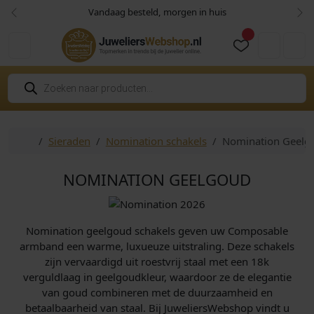
Skip to content
Skip to footer
Vandaag besteld, morgen in huis
Vorige
Vol
Cart
Account
P
r
o
d
u
c
Home
Sieraden
Nomination schakels
Nomination Geelg
t
e
n
z
NOMINATION GEELGOUD
o
e
k
e
n
Nomination geelgoud schakels geven uw Composable
armband een warme, luxueuze uitstraling. Deze schakels
zijn vervaardigd uit roestvrij staal met een 18k
verguldlaag in geelgoudkleur, waardoor ze de elegantie
van goud combineren met de duurzaamheid en
betaalbaarheid van staal. Bij JuweliersWebshop vindt u