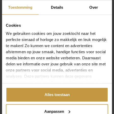
vergulde schakel met persoonlijke betekenis.
Toestemming
Details
Over
COMBINEREN MET ANDERE KLEUREN
Een van de leukste eigenschappen van het Nomination
systeem is dat u kleuren vrij door elkaar kunt dragen.
Cookies
Geelgoud schakels combineren prachtig met
Nomination
We gebruiken cookies om jouw zoektocht naar het
zilver
schakels voor een eigentijdse bicolor look, waarbij
perfecte sieraad of horloge zo makkelijk en leuk mogelijk
het warme goud mooi contrasteert met het koele zilver.
te maken! Zo kunnen we content en advertenties
Voor een nog zachtere, romantische uitstraling
afstemmen op jouw smaak, handige functies voor social
combineert u geelgoud met
Nomination rosegoud
media bieden en onze website verbeteren. Daarnaast
schakels. De twee goudtinten versterken elkaar en geven
delen we informatie over jouw gebruik van onze site met
uw armband een verfijnde, warme gloed. Omdat alle
onze partners voor social media, advertenties en
Classic schakels hetzelfde formaat hebben, kunt u
OPEN FILTER
analyses. Deze partners kunnen deze gegevens
eindeloos mixen en uw armband telkens opnieuw
combineren met andere informatie die je met hen hebt
vormgeven.
gedeeld of die ze hebben verzameld via jouw gebruik van
ITALIAANS VAKMANSCHAP
hun diensten.
Alles toestaan
Nomination werd in 1987 opgericht in Firenze, Italië, en
elke geelgoud schakel wordt met zorg in Italië
Aanpassen
vervaardigd. Het merk staat wereldwijd bekend om de