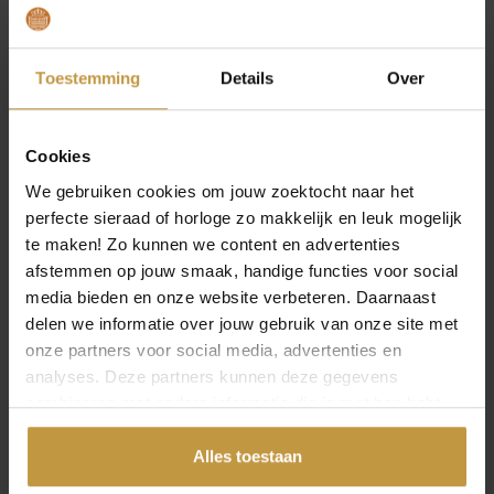
,
Bestel eenvoudig online Mya Bay armbanden bij
JuweliersWebshop.nl
0
JuweliersWebshop.nl is officieel dealer van Mya Bay
Toestemming
Details
Over
sieraden.
0
Combineer en mix met Mya Bay Sieraden. Gratis
verzending vanaf 49,- per bestelling.
.
Cookies
We gebruiken cookies om jouw zoektocht naar het
perfecte sieraad of horloge zo makkelijk en leuk mogelijk
Specificaties
te maken! Zo kunnen we content en advertenties
afstemmen op jouw smaak, handige functies voor social
Over Mya Bay Sieraden
media bieden en onze website verbeteren. Daarnaast
delen we informatie over jouw gebruik van onze site met
onze partners voor social media, advertenties en
analyses. Deze partners kunnen deze gegevens
combineren met andere informatie die je met hen hebt
gedeeld of die ze hebben verzameld via jouw gebruik van
Geen producten gevonden bij dit merk.
hun diensten.
Alles toestaan