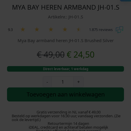
MYA BAY HEREN ARMBAND JH-01.S
Artikelnr.: JH-01.S
9.3
1.875 reviews
Mya Bay armband heren JH-01.S Brushed Silver
O
H
€
49,00
€
24,50
o
u
Direct leverbaar, 1 werkdag
r
i
M
-
+
y
s
d
a
Toevoegen aan winkelwagen
B
p
i
a
y
Gratis verzending in NL vanaf € 49,00
r
g
Besteld op werkdagen voor 16:30 uur, vandaag verzonden. (Zie
H
ook de levertijd.)
Retourtermijn 14 dagen
e
o
e
iDEAL, creditcard en achteraf betalen mogelijk
r