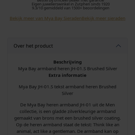
Bestel bij officieel dealer met garantie
Eigen juwelierswinkel in Zutphen sinds 1920
e
n
p
9.3/10 gemiddeld van 1500+ beoordelingen
n
Bekijk meer van Mya Bay Sieraden
Bekijk meer sieraden
k
r
A
r
e
i
m
b
l
j
Over het product
a
n
i
s
d
Beschrijving
J
Mya Bay armband heren JH-01.S Brushed Silver
j
i
H
Extra informatie
-
k
s
0
Mya Bay JH-01.S tekst armband heren Brushed
1
Silver
e
:
.
De Mya Bay heren armband JH-01 uit de Men
S
p
€
collectie, is een gladde zilverkleurige armband
a
gemaakt van brons met een brushed silver coating.
a
r
Op de heren armband staat de tekst: Think like an
n
animal, act like a gentleman. De armband kan op
t