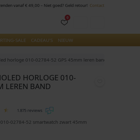
rzenden vanaf € 49,00 – Niet goed? Geld retour!
Contact
0
Cart
Account
RTING-SALE
CADEAU’S
NIEUW
ed horloge 010-02784-52 GPS 45mm leren band
MOLED HORLOGE 010-
M LEREN BAND
1.875 reviews
 010-02784-52 smartwatch zwart 45mm