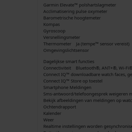
Garmin Elevate™ polshartslagmeter
Acclimatisering pulse oxymeter
Barometrische hoogtemeter
Kompas
Gyroscoop
Versnellingsmeter
Thermometer Ja (tempe™ sensor vereist)
Omgevingslichtsensor
Dagelijkse smart functies
Connectiviteit Bluetooth®, ANT+®, Wi-Fi
Connect IQ™ downloadbare watch faces, 
Connect IQ™ Store op toestel
Smartphone Meldingen
Sms-antwoord/telefoongesprek weigeren 
Bekijk afbeeldingen van meldingen op wa
Ochtendrapport
Kalender
Weer
Realtime instellingen worden gesynchron