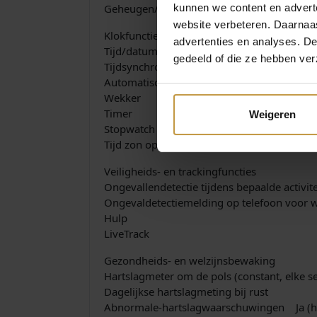
kunnen we content en advert
Geheugen/geschiedenis 8 GB
website verbeteren. Daarnaas
Klokfuncties
advertenties en analyses. D
Tijd/datum
gedeeld of die ze hebben ver
Tijdsynchronisatie via GPS
Automatische zomertijd
Wekker
Timer
Weigeren
Stopwatch
Tijd zon op/zon onder
Veiligheids- en trackingfuncties
Ongevallendetectie tijdens bepaalde activ
Ongevaldetectiemelding op telefoon voor
Hulp
LiveTrack
Gezondheids- en welzijnsbewaking
Hartslagmeter om de pols (constant, elke
Dagelijkse hartslagmeting bij rust
Abnormale-hartslagwaarschuwingen Ja (h