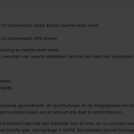
d
i
h
o
j
r
-52 smartwatch zwart 45mm zwarte leren band
l
k
o
4-52 smartwatch GPS 45mm
g
e
e
ehuizing en zwarte leren band
0
p
 voorzien van zwarte edelstalen rand en een kast van vezelsterk 
1
0
r
-
0
i
sband.
2
splay.
7
j
8
s
ceerde gezondheids- en sportfuncties en de mogelijkheid om te be
4
 persoonlijke coach om je pols om elk doel te ondersteunen.
-
w
5
t kunststof kast met een diameter van 45 mm, en is voorzien van 
2
t Gorilla glas. Het horloge is 5ATM. Dit betekent dat het horlog
a
G