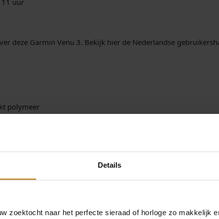
.
 11 uur
l
ver deze Garmin Venu 3. Bekijk hier de Nederlandse gebruikersh
rkt polymeer
mm
200 mm
Details
eter
 zoektocht naar het perfecte sieraad of horloge zo makkelijk e
ker