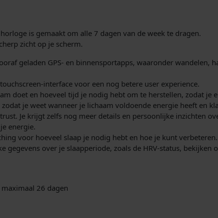
P
s
S
4
horloge is gemaakt om alle 7 dagen van de week te dragen.
:
5
cherp zicht op je scherm.
m
€
m
 vooraf geladen GPS- en binnensportapps, waaronder wandelen, ha
l
e
ouchscreen-interface voor een nog betere user experience.
r
aam doet en hoeveel tijd je nodig hebt om te herstellen, zodat je 
4
e
zodat je weet wanneer je lichaam voldoende energie heeft en klaar 
n
. Je krijgt zelfs nog meer details en persoonlijke inzichten over
7
b
je energie.
a
9
ching voor hoeveel slaap je nodig hebt en hoe je kunt verbeteren. 
n
ke gegevens over je slaapperiode, zoals de HRV-status, bekijken 
d
,
a
0
a
: maximaal 26 dagen
n
0
t
a