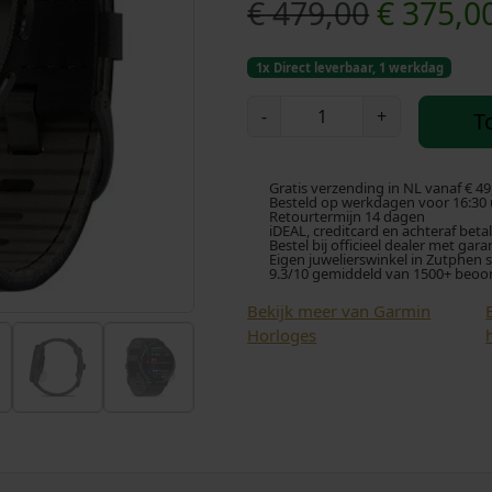
O
€
479,00
€
375,0
o
1x Direct leverbaar, 1 werkdag
r
G
-
+
T
a
s
r
m
p
Gratis verzending in NL vanaf € 49
i
Besteld op werkdagen voor 16:30 u
Retourtermijn 14 dagen
n
iDEAL, creditcard en achteraf beta
r
Bestel bij officieel dealer met gara
V
Eigen juwelierswinkel in Zutphen 
9.3/10 gemiddeld van 1500+ beoo
e
o
n
Bekijk meer van Garmin
u
n
Horloges
3
k
A
m
e
o
l
l
e