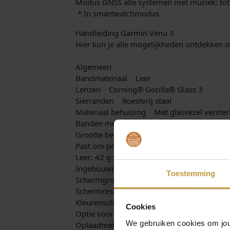
Modus GNSS alle systemen met muziek: tot
* In smartwatchmodus
Handleiding Garmin Venu 3
Hier kun je alle mogelijkheden ontdekken o
Algemeen
Bandmateriaal Leer
Lenzen Corning® Gorilla® Glass 3
Sierranden Roestvrij staal
Materiaal behuizing Met glasvezel verste
Banden met snelsluiting Ja (22 mm)
Grootte behuizing, BxLxH 45 x 45 x 12 
Past om polsen met een omtrek van 135-
Leer: 42 g met meegeleverde band
Ingebouwde speaker/microfoon
Toestemming
Schermgrootte, BxH 35,4 mm (1,4″) diam
Schermresolutie, BxH 454 x 454 pixels
Kleurenscherm
Cookies
Optie voor groot lettertype
We gebruiken cookies om jouw
Oplaadmethode Garmin oplader met stek