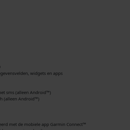
®
gegevensvelden, widgets en apps
met sms (alleen Android™)
tch (alleen Android™)
iseerd met de mobiele app Garmin Connect™