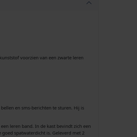
s
i
s
:
€
kunststof voorzien van een zwarte leren
3
7
5
llen en sms-berichten te sturen. Hij is
,
een leren band. In de kast bevindt zich een
e goed spatwaterdicht is. Geleverd met 2
0