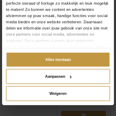
MEER VAN DANISH DESIGN
perfecte sieraad of horloge zo makkelijk en leuk mogelijk
te maken! Zo kunnen we content en advertenties
HORLOGES
€
239,00
€
219,00
afstemmen op jouw smaak, handige functies voor social
media bieden en onze website verbeteren. Daarnaast
DANISH DESIGN DKX
DANISH DESIGN 1303
delen we informatie over jouw gebruik van onze site met
PRO HORLOGE
DKX PRO HORLOGE
onze partners voor social media, advertenties en
IV82Q1303
IQ99Q1303 BLAUW
GOLDPLATED
analyses. Deze partners kunnen deze gegevens
Direct leverbaar, 1
combineren met andere informatie die je met hen hebt
Direct leverbaar, 1
werkdag
werkdag
gedeeld of die ze hebben verzameld via jouw gebruik van
hun diensten.
Alles toestaan
Aanpassen
Weigeren