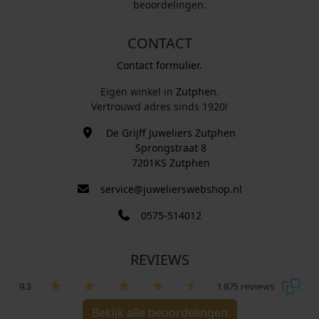
beoordelingen.
CONTACT
Contact formulier.
Eigen winkel in
Zutphen
.
Vertrouwd adres sinds 1920!
De Grijff Juweliers Zutphen
Sprongstraat 8
7201KS Zutphen
service@juwelierswebshop.nl
0575-514012
REVIEWS
9.3
1.875 reviews
Bekijk alle beoordelingen