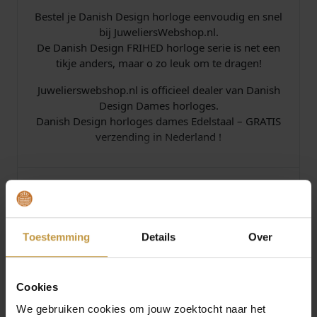
Bestel je Danish Design horloge eenvoudig en snel
bij JuweliersWebshop.nl.
De Danish Design FRIHED horloge serie is net een
tikje anders, maar o zo leuk om te dragen!
Juwelierswebshop.nl is officieel dealer van Danish
Design Dames horloges.
Danish Design horloges dames Edelstaal – GRATIS
verzending in Nederland !
Specificaties
Over Danish Design Horloges
Toestemming
Details
Over
Cookies
We gebruiken cookies om jouw zoektocht naar het