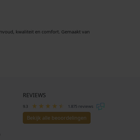
s
.
:
€
envoud, kwaliteit en comfort. Gemaakt van
6
5
,
0
0
.
REVIEWS
9.3
1.875 reviews
Bekijk alle beoordelingen
n