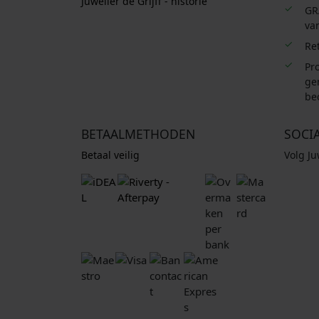
Juwelier de Grijff - historie
GR
van
Re
Pro
ge
be
BETAALMETHODEN
SOCI
Betaal veilig
Volg J