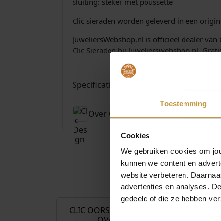
sluiting: steker met poussette
Clic sieraden worden geleverd in een origin
JuweliersWebshop.nl is officieel dealer van 
Clic Sieraden bij Juwelierswebshop.nl. Grat
Specificaties
Toestemming
Over Clic Design
Cookies
We gebruiken cookies om jouw
kunnen we content en advert
website verbeteren. Daarnaas
€
79,00
advertenties en analyses. D
gedeeld of die ze hebben ver
CLIC OORSTEKER O49
CLIC OOR
OVAAL
O28GR 