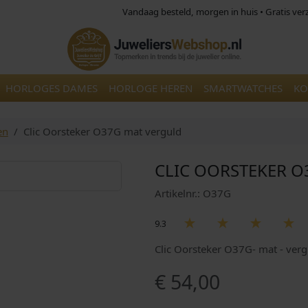
Vandaag besteld, morgen in huis • Gratis ve
HORLOGES DAMES
HORLOGE HEREN
SMARTWATCHES
KO
en
Clic Oorsteker O37G mat verguld
CLIC OORSTEKER O
Artikelnr.: O37G
9.3
Clic Oorsteker O37G- mat - ver
€
54,00