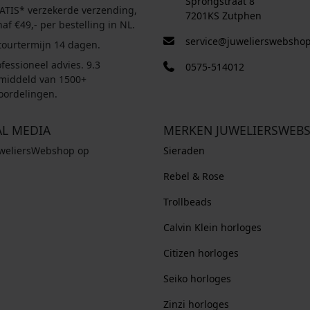
Sprongstraat 8
ATIS* verzekerde verzending,
7201KS Zutphen
af €49,- per bestelling in NL.
service@juwelierswebshop
tourtermijn 14 dagen.
fessioneel advies. 9.3
0575-514012
middeld van 1500+
oordelingen.
AL MEDIA
MERKEN JUWELIERSWEB
uweliersWebshop op
Sieraden
Rebel & Rose
Trollbeads
Calvin Klein horloges
Citizen horloges
Seiko horloges
Zinzi horloges