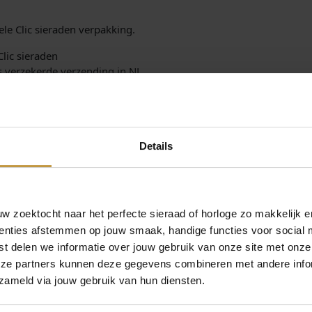
ele Clic sieraden verpakking.
Clic sieraden
is verzekerde verzending in NL.
Details
 zoektocht naar het perfecte sieraad of horloge zo makkelijk e
enties afstemmen op jouw smaak, handige functies voor social 
t delen we informatie over jouw gebruik van onze site met onze
MEER VAN CLIC DESIGN
O
H
€
59,00
€
65,00
€
45,50
eze partners kunnen deze gegevens combineren met andere infor
o
u
zameld via jouw gebruik van hun diensten.
r
i
STEKER
CLIC OORSTEKER O46
CLIC OORSTEK
Aanbieding!
GROEN
MAT RO
s
d