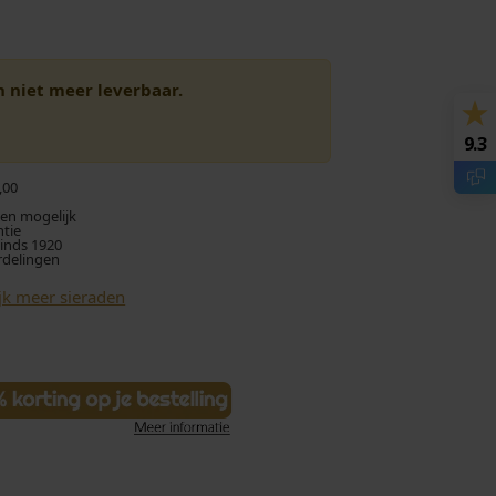
en niet meer leverbaar.
9.3
,00
len mogelijk
ntie
sinds 1920
rdelingen
jk meer sieraden