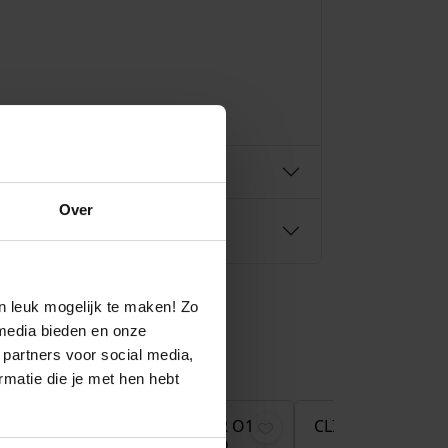
Over
n leuk mogelijk te maken! Zo
media bieden en onze
 partners voor social media,
O
H
€
55,00
€
65,00
€
45,50
matie die je met hen hebt
o
u
r
i
ER O36R
CLIC OORSTEKER O15R
CLIC OORSTEKER
Aanbieding!
OD
MAT ROOD
MAT GEEL
s
d