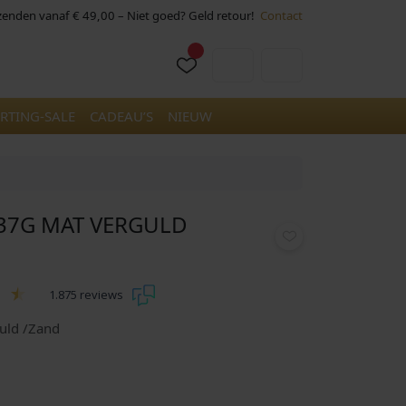
rzenden vanaf € 49,00 – Niet goed? Geld retour!
Contact
Cart
Account
RTING-SALE
CADEAU’S
NIEUW
37G MAT VERGULD
1.875 reviews
guld /Zand