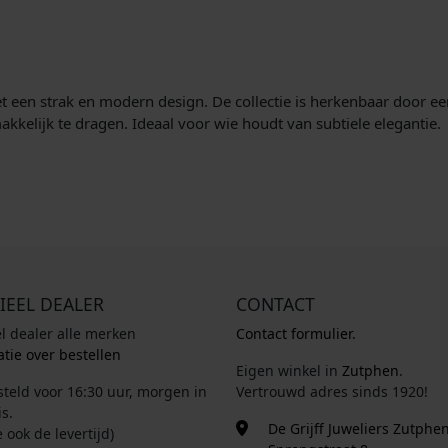
s
.
:
€
t een strak en modern design. De collectie is herkenbaar door e
6
akkelijk te dragen. Ideaal voor wie houdt van subtiele elegantie.
5
,
0
0
.
IEEL DEALER
CONTACT
el dealer alle merken
Contact formulier.
tie over bestellen
Eigen winkel in
Zutphen
.
steld voor 16:30 uur, morgen in
Vertrouwd adres sinds 1920!
s.
De Grijff Juweliers Zutphe
e ook de levertijd)