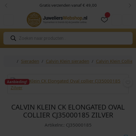
Skip to content
Skip to footer
Gratis verzenden vanaf € 49,00
Vorige
Vol
Cart
Account
P
r
o
d
u
c
Home
Sieraden
Calvin Klein sieraden
Calvin Klein Collier
t
e
n
z
o
Aanbieding!
e
k
e
n
CALVIN KLEIN CK ELONGATED OVAL
COLLIER CJ35000185 ZILVER
Artikelnr.: CJ35000185