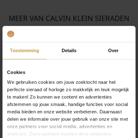
MEER VAN CALVIN KLEIN SIERADEN
€
79,00
€
149,00
CALVIN KLEIN CK
CALVIN KLEIN CK
FORM TO BODY
SCULPTURED DROPS
COLLIER CJ35000965
COLLIER CJ35000954
Toestemming
Details
Over
BICOLOR
STA…
Direct leverbaar, 1
Direct leverbaar, 1
werkdag
werkdag
Cookies
We gebruiken cookies om jouw zoektocht naar het
perfecte sieraad of horloge zo makkelijk en leuk mogelijk
te maken! Zo kunnen we content en advertenties
afstemmen op jouw smaak, handige functies voor social
media bieden en onze website verbeteren. Daarnaast
delen we informatie over jouw gebruik van onze site met
onze partners voor social media, advertenties en
analyses. Deze partners kunnen deze gegevens