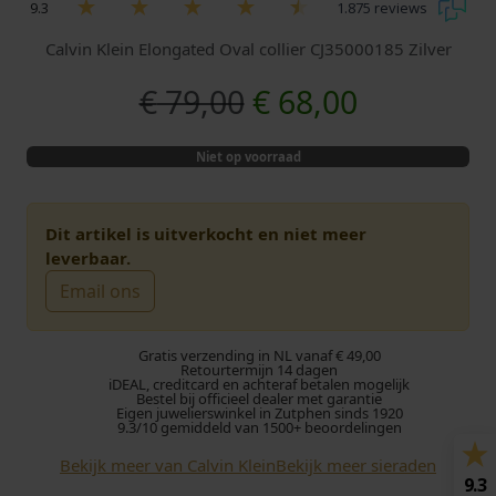
9.3
1.875 reviews
Calvin Klein Elongated Oval collier CJ35000185 Zilver
O
H
€
79,00
€
68,00
o
u
Niet op voorraad
r
i
s
d
Dit artikel is uitverkocht en niet meer
leverbaar.
p
i
Email ons
r
g
Gratis verzending in NL vanaf € 49,00
o
e
Retourtermijn 14 dagen
iDEAL, creditcard en achteraf betalen mogelijk
Bestel bij officieel dealer met garantie
Eigen juwelierswinkel in Zutphen sinds 1920
n
p
9.3/10 gemiddeld van 1500+ beoordelingen
k
r
Bekijk meer van Calvin Klein
Bekijk meer sieraden
9.3