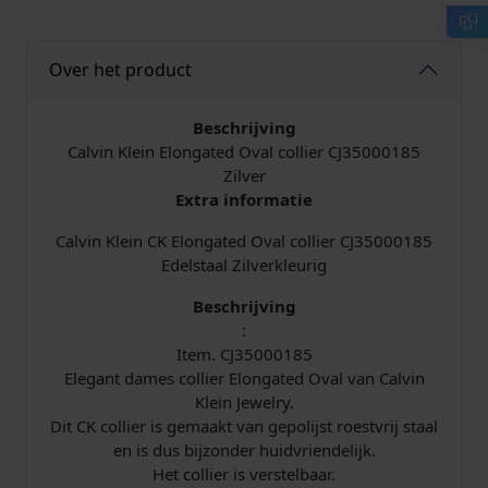
e
i
l
j
Over het product
i
s
Beschrijving
j
i
Calvin Klein Elongated Oval collier CJ35000185
Zilver
k
s
Extra informatie
Calvin Klein CK Elongated Oval collier CJ35000185
e
:
Edelstaal Zilverkleurig
p
€
Beschrijving
:
r
Item. CJ35000185
Elegant dames collier Elongated Oval van Calvin
i
6
Klein Jewelry.
j
8
Dit CK collier is gemaakt van gepolijst roestvrij staal
en is dus bijzonder huidvriendelijk.
s
,
Het collier is verstelbaar.