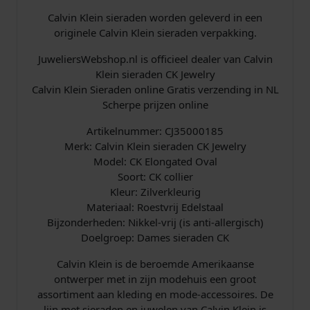
Calvin Klein sieraden worden geleverd in een
w
0
originele Calvin Klein sieraden verpakking.
a
0
JuweliersWebshop.nl is officieel dealer van Calvin
Klein sieraden CK Jewelry
s
.
Calvin Klein Sieraden online Gratis verzending in NL
Scherpe prijzen online
:
Artikelnummer: CJ35000185
€
Merk: Calvin Klein sieraden CK Jewelry
Model: CK Elongated Oval
Soort: CK collier
Kleur: Zilverkleurig
7
Materiaal: Roestvrij Edelstaal
9
Bijzonderheden: Nikkel-vrij (is anti-allergisch)
Doelgroep: Dames sieraden CK
,
Calvin Klein is de beroemde Amerikaanse
ontwerper met in zijn modehuis een groot
0
assortiment aan kleding en mode-accessoires. De
lijn met sieraden en juwelen van Calvin Klein is