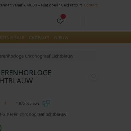
rzenden vanaf € 49,00 – Niet goed? Geld retour!
Contact
Cart
Account
RTING-SALE
CADEAU’S
NIEUW
erenhorloge Chronograaf Lichtblauw
 HERENHORLOGE
CHTBLAUW
1.875 reviews
4-2 heren chronograaf lichtblauw
H
0