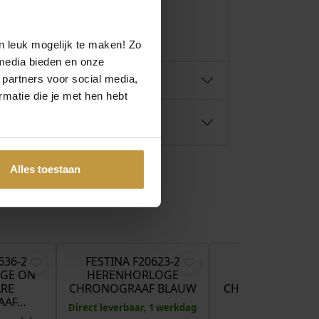
n leuk mogelijk te maken! Zo
media bieden en onze
 partners voor social media,
matie die je met hen hebt
Alles toestaan
€
149,00
€
119,00
€
636-2
FESTINA F20623-2
FESTINA F2056
GE ON
HERENHORLOGE
HERENHORLO
ARE
CHRONOGRAAF BLAUW
CHRONOGRAAF 
AAF…
Direct leverbaar, 1 werkdag
1x Direct leverbaa