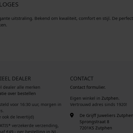
RLOGES
ante uitstraling. Bekend om kwaliteit, comfort en stijl. De perfec
ken.
IEEL DEALER
CONTACT
el dealer alle merken
Contact formulier.
tie over bestellen
Eigen winkel in
Zutphen
.
steld voor 16:30 uur, morgen in
Vertrouwd adres sinds 1920!
s.
De Grijff Juweliers Zutphe
e ook de levertijd)
Sprongstraat 8
ATIS* verzekerde verzending,
7201KS Zutphen
af €49,- per bestelling in NL.