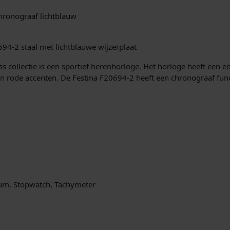
i
hronograaf lichtblauw
j
k
94-2 staal met lichtblauwe wijzerplaat
e
s collectie is een sportief herenhorloge. Het horloge heeft een e
en rode accenten. De Festina F20694-2 heeft een chronograaf fun
p
r
i
j
s
um, Stopwatch, Tachymeter
w
a