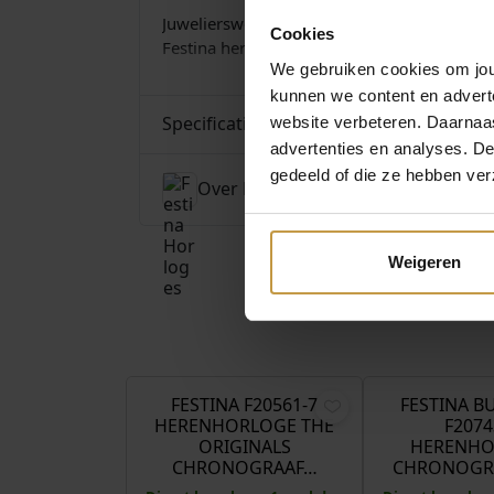
Juwelierswebshop.nl is officieel dealer Fest
Cookies
Festina herenhorloges. GRATIS verzekerde 
We gebruiken cookies om jouw
kunnen we content en advert
Specificaties
website verbeteren. Daarnaas
advertenties en analyses. D
gedeeld of die ze hebben ver
Over Festina Horloges
Weigeren
€
179,00
FESTINA F20561-7
FESTINA B
HERENHORLOGE THE
F2074
ORIGINALS
HERENHO
CHRONOGRAAF…
CHRONOGRA