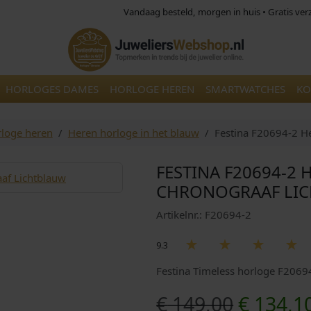
Vandaag besteld, morgen in huis • Gratis ve
HORLOGES DAMES
HORLOGE HEREN
SMARTWATCHES
KO
loge heren
Heren horloge in het blauw
Festina F20694-2 H
FESTINA F20694-2
CHRONOGRAAF LI
Artikelnr.: F20694-2
9.3
Festina Timeless horloge F2069
O
€
149,00
€
134,1