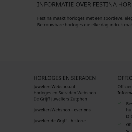
INFORMATIE OVER FESTINA HO
Festina maakt horloges met een sportieve, eleg
Betrouwbare horloges die elke dag indruk ma
HORLOGES EN SIERADEN
OFFIC
JuweliersWebshop.nl
Officie
Horloges en Sieraden Webshop
Informa
De Grijff Juweliers Zutphen
Be
JuweliersWebshop - over ons
hui
(zi
Juwelier de Grijff - historie
GR
van