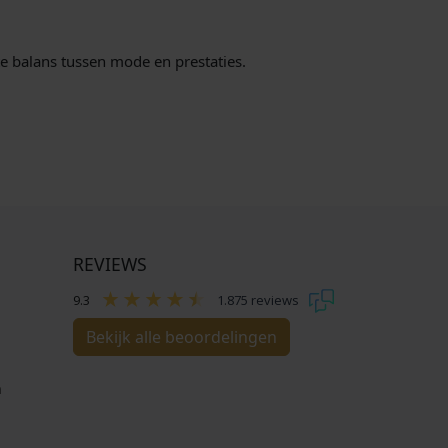
te balans tussen mode en prestaties.
REVIEWS
9.3
1.875 reviews
Bekijk alle beoordelingen
n