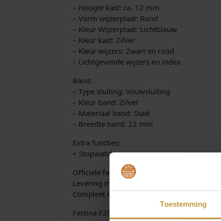
– Hoogte kast: ca. 12 mm
– Vorm wijzerplaat: Rond
– Kleur Wijzerplaat: Lichtblauw
– Kleur kast: Zilver
– Kleur wijzers: Zwart en rood
– Lichtgevende wijzers en index
Band:
– Type sluiting: Vouwsluiting
– Kleur band: Zilver
– Materiaal band: Staal
– Breedte band: 22 mm
Extra functies:
+ Stopwatch
Officiele fabrieksgarantie 2 jaar
Levering met NL-gebruiksaanwijzing!
Compleet met luxe Festina Watch-Box
Toestemming
Festina F20694-2