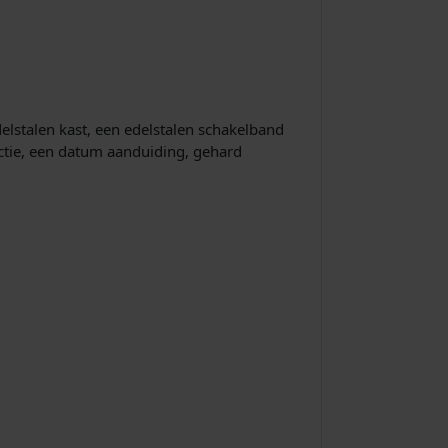
s
i
s
:
delstalen kast, een edelstalen schakelband
ctie, een datum aanduiding, gehard
€
1
3
4
,
1