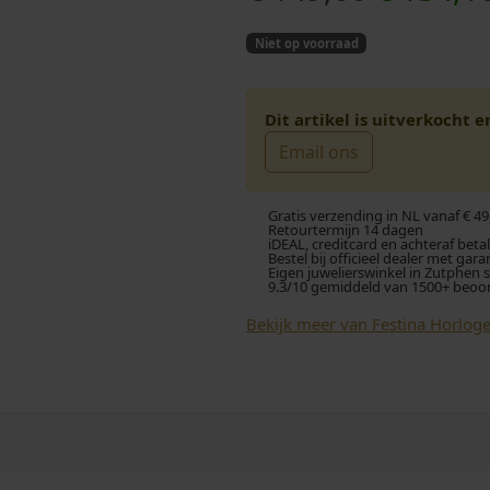
o
Niet op voorraad
r
s
Dit artikel is uitverkocht 
Email ons
p
r
Gratis verzending in NL vanaf € 49
Retourtermijn 14 dagen
iDEAL, creditcard en achteraf beta
o
Bestel bij officieel dealer met gara
Eigen juwelierswinkel in Zutphen 
9.3/10 gemiddeld van 1500+ beoo
n
Bekijk meer van Festina Horlog
k
e
l