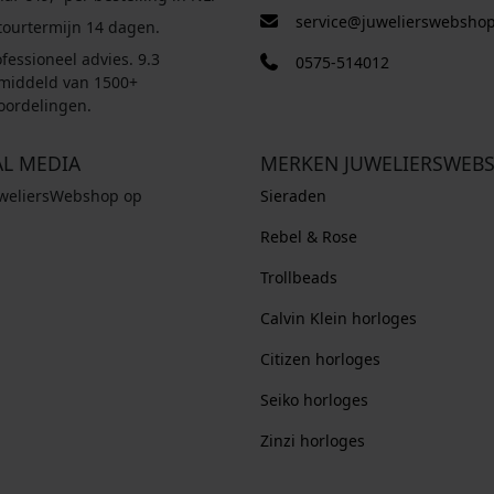
service@juwelierswebshop
tourtermijn 14 dagen.
fessioneel advies. 9.3
0575-514012
middeld van 1500+
oordelingen.
AL MEDIA
MERKEN JUWELIERSWEB
uweliersWebshop op
Sieraden
Rebel & Rose
Trollbeads
Calvin Klein horloges
Citizen horloges
Seiko horloges
Zinzi horloges