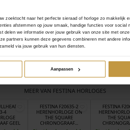
ina horloges Heren – Festina watches online.
verzending in Nederland bij JuweliersWebshop.
 zoektocht naar het perfecte sieraad of horloge zo makkelijk e
enties afstemmen op jouw smaak, handige functies voor social 
t delen we informatie over jouw gebruik van onze site met onze
eze partners kunnen deze gegevens combineren met andere infor
zameld via jouw gebruik van hun diensten.
Aanpassen
MEER VAN FESTINA HORLOGES
€
199,00
€
159,00
ULLHEAD
FESTINA F20635-2
FESTINA F20
3-4
HERENHORLOGE ON
HERENHORLO
RLOGE
THE SQUARE
THE SQU
AF GEEL
CHRONOGRAAF…
CHRONOGR