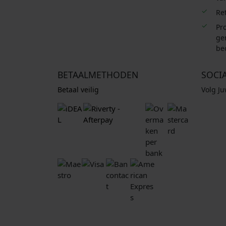
Re
Pro
ge
be
BETAALMETHODEN
SOCI
Betaal veilig
Volg J