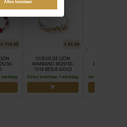
Alles toestaan
€
119,00
€
85,00
LION
COEUR DE LION
COEUR DE LI
5/30-
ARMBAND 4639/30-
ARMBAND 4312/
D
1016 BEIGE-GOLD
1100 BROW
 1 werkdag
Direct leverbaar, 1 werkdag
Direct leverbaar, 1 