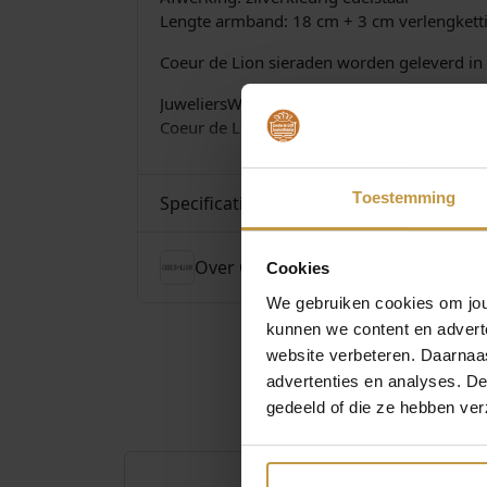
Lengte armband: 18 cm + 3 cm verlengkett
Coeur de Lion sieraden worden geleverd in 
JuweliersWebshop.nl is officieel dealer van
Coeur de Lion Sieraden bij Juwelierswebshop
Toestemming
Specificaties
Over Coeur de Lion Sieraden
Cookies
We gebruiken cookies om jouw
kunnen we content en advert
website verbeteren. Daarnaas
advertenties en analyses. D
gedeeld of die ze hebben ver