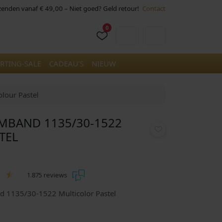
rzenden vanaf € 49,00 – Niet goed? Geld retour!
Contact
0
Cart
Account
RTING-SALE
CADEAU’S
NIEUW
lour Pastel
MBAND 1135/30-1522
TEL
1.875 reviews
 1135/30-1522 Multicolor Pastel