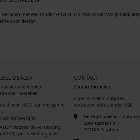
eraden met een moderne twist. Elk stuk straalt vrolijkheid, elegan
efde voor design.
IEEL DEALER
CONTACT
el dealer alle merken
Contact formulier.
tie over bestellen
Eigen winkel in
Zutphen
.
steld voor 16:30 uur, morgen in
Vertrouwd adres sinds 1920!
s.
De Grijff Juweliers Zutphe
e ook de levertijd)
Sprongstraat 8
ATIS* verzekerde verzending,
7201KS Zutphen
af €49,- per bestelling in NL.