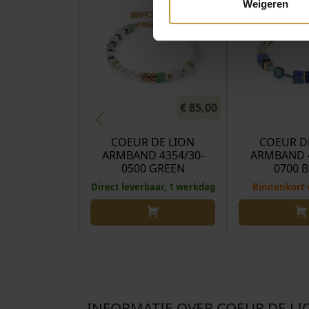
Weigeren
€
85,00
COEUR DE LION
COEUR D
ARMBAND 4354/30-
ARMBAND 4
0500 GREEN
0700 
Direct leverbaar, 1 werkdag
Binnenkort 
INFORMATIE OVER COEUR DE LI