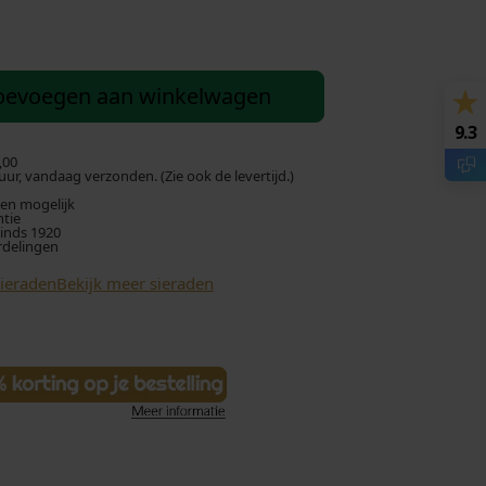
oevoegen aan winkelwagen
9.3
,00
ur, vandaag verzonden. (Zie ook de levertijd.)
len mogelijk
ntie
sinds 1920
rdelingen
Sieraden
Bekijk meer sieraden