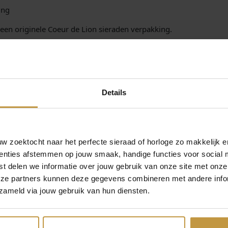
o
ing
u
een originele Coeur de Lion sieraden verpakking.
r
P
 Coeur de Lion sieraden
a
.nl. Gratis verzekerde verzending in NL.
s
t
e
Details
l
a
a
n
t
 zoektocht naar het perfecte sieraad of horloge zo makkelijk e
a
enties afstemmen op jouw smaak, handige functies voor social 
l
t delen we informatie over jouw gebruik van onze site met onze
eze partners kunnen deze gegevens combineren met andere infor
zameld via jouw gebruik van hun diensten.
MEER VAN COEUR DE LION SIERADEN