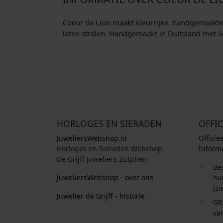
Coeur de Lion maakt kleurrijke, handgemaakte si
laten stralen. Handgemaakt in Duitsland met li
HORLOGES EN SIERADEN
OFFIC
JuweliersWebshop.nl
Officie
Horloges en Sieraden Webshop
Informa
De Grijff Juweliers Zutphen
Be
JuweliersWebshop - over ons
hui
(zi
Juwelier de Grijff - historie
GR
van