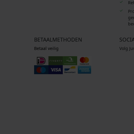
Re
Pro
ge
be
BETAALMETHODEN
SOCI
Betaal veilig
Volg J