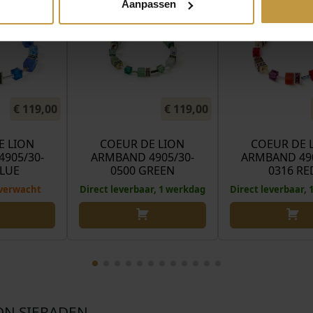
Aanpassen
€
119,00
€
119,00
E LION
COEUR DE LION
COEUR DE 
905/30-
ARMBAND 4905/30-
ARMBAND 490
BLUE
0500 GREEN
0316 RE
verwacht
Direct leverbaar, 1 werkdag
Direct leverbaar,
ON SIERADEN