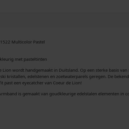
d
1
1
3
5
/
3
522 Multicolor Pastel
0
-
1
leurig met pasteltinten
5
2
 de Lion wordt handgemaakt in Duitsland. Op een sterke basis va
2
vski kristallen, edelstenen en zoetwaterparels geregen. De bekend
M
fit past een eyecatcher van Coeur de Lion!
u
mband is gemaakt van goudkleurige edelstalen elementen in co
l
t
i
c
o
l