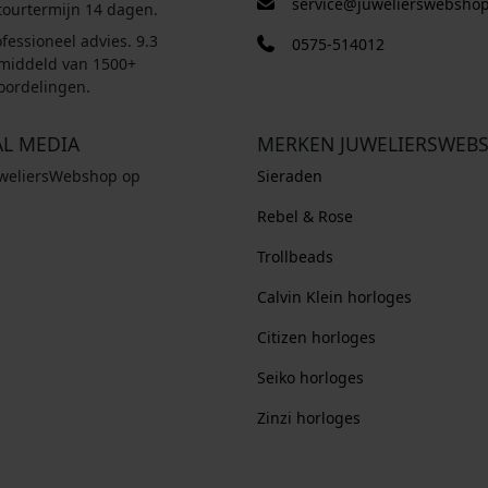
service@juwelierswebshop
tourtermijn 14 dagen.
fessioneel advies. 9.3
0575-514012
middeld van 1500+
oordelingen.
AL MEDIA
MERKEN JUWELIERSWEB
uweliersWebshop op
Sieraden
Rebel & Rose
Trollbeads
Calvin Klein horloges
Citizen horloges
Seiko horloges
Zinzi horloges