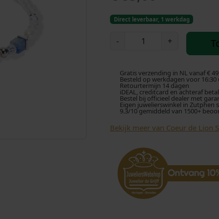
Direct leverbaar, 1 werkdag
C
-
+
T
o
e
u
Gratis verzending in NL vanaf € 49
r
Besteld op werkdagen voor 16:30 u
Retourtermijn 14 dagen
d
iDEAL, creditcard en achteraf beta
Bestel bij officieel dealer met gara
e
Eigen juwelierswinkel in Zutphen 
9.3/10 gemiddeld van 1500+ beoo
L
i
Bekijk meer van Coeur de Lion 
o
n
A
r
m
b
a
n