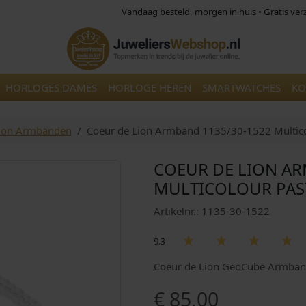
Vandaag besteld, morgen in huis • Gratis ve
HORLOGES DAMES
HORLOGE HEREN
SMARTWATCHES
KO
Lion Armbanden
Coeur de Lion Armband 1135/30-1522 Multico
COEUR DE LION AR
MULTICOLOUR PAS
Artikelnr.: 1135-30-1522
9.3
Coeur de Lion GeoCube Armband
€
85,00