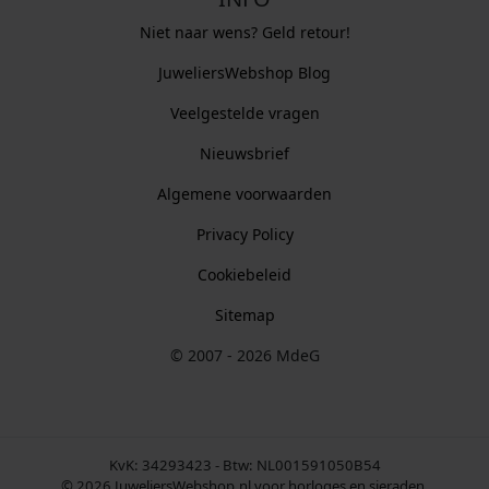
Niet naar wens? Geld retour!
JuweliersWebshop Blog
Veelgestelde vragen
Nieuwsbrief
Algemene voorwaarden
Privacy Policy
Cookiebeleid
Sitemap
© 2007 - 2026 MdeG
KvK: 34293423 - Btw: NL001591050B54
© 2026 JuweliersWebshop.nl voor horloges en sieraden.