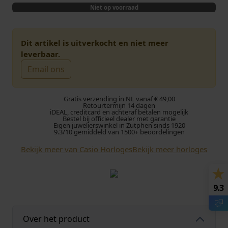
Niet op voorraad
Dit artikel is uitverkocht en niet meer
leverbaar.
Email ons
Gratis verzending in NL vanaf € 49,00
Retourtermijn 14 dagen
iDEAL, creditcard en achteraf betalen mogelijk
Bestel bij officieel dealer met garantie
Eigen juwelierswinkel in Zutphen sinds 1920
9.3/10 gemiddeld van 1500+ beoordelingen
Bekijk meer van Casio Horloges
Bekijk meer horloges
9.3
Over het product