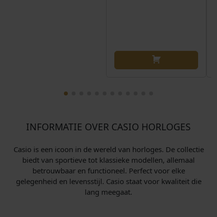
p
€
r
i
2
j
6
s
8
w
,
a
0
s
0
:
.
€
INFORMATIE OVER CASIO HORLOGES
2
9
Casio is een icoon in de wereld van horloges. De collectie
biedt van sportieve tot klassieke modellen, allemaal
9
betrouwbaar en functioneel. Perfect voor elke
,
gelegenheid en levensstijl. Casio staat voor kwaliteit die
0
lang meegaat.
0
.