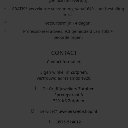
(zie ook de levertijd)
GRATIS* verzekerde verzending, vanaf €49,- per bestelling
in NL.
Retourtermijn 14 dagen.
Professioneel advies. 9.3 gemiddeld van 1500+
beoordelingen.
CONTACT
Contact formulier.
Eigen winkel in
Zutphen
.
Vertrouwd adres sinds 1920!
De Grijff Juweliers Zutphen
Sprongstraat 8
7201KS Zutphen
service@juwelierswebshop.nl
0575-514012