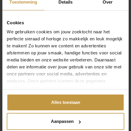
wordt altijd de juiste datum weergegeven.
Toestemming
Details
Over
12/24-uurs tijdweergave
De tijd kan in 12-uurs of 24-uurs formaat worden
Cookies
getoond.
We gebruiken cookies om jouw zoektocht naar het
Saffierglas
perfecte sieraad of horloge zo makkelijk en leuk mogelijk
Saffierglas wordt in een kunstmatig procedé
te maken! Zo kunnen we content en advertenties
geproduceerd en overtuigt door zijn hardheid en
afstemmen op jouw smaak, handige functies voor social
krasbestendigheid. Ontsierende beschadigingen,
media bieden en onze website verbeteren. Daarnaast
krassen en vertroebelingen kunnen hierdoor ook
delen we informatie over jouw gebruik van onze site met
worden voorkomen.
onze partners voor social media, advertenties en
Massief edelstalen armband
analyses. Deze partners kunnen deze gegevens
Hard, duurzaam en elegant: de massief edelstalen
combineren met andere informatie die je met hen hebt
armband is een hoogwaardige klassieker voor
gedeeld of die ze hebben verzameld via jouw gebruik van
horloges.
hun diensten.
Alles toestaan
Veiligheidssluiting
Daarop kun je vertrouwen: de armband van dit
Aanpassen
horloge is met een speciale sluiting uitgerust die
het per ongeluk openen verhindert.