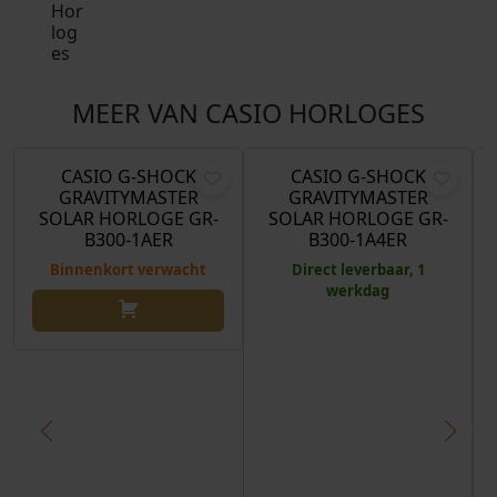
MEER VAN CASIO HORLOGES
O
H
€
299,00
€
299,00
€
268,00
o
u
r
i
CASIO G-SHOCK
CASIO G-SHOCK
Aanbieding!
GRAVITYMASTER
GRAVITYMASTER
s
d
SOLAR HORLOGE GR-
SOLAR HORLOGE GR-
p
i
B300-1AER
B300-1A4ER
r
g
Binnenkort verwacht
Direct leverbaar, 1
o
e
werkdag
n
p
k
r
e
i
l
j
i
s
j
i
k
s
e
: