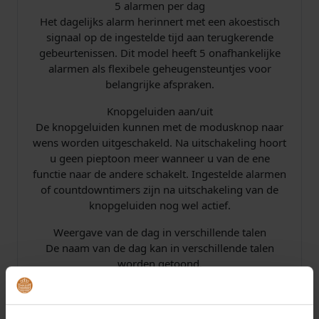
5 alarmen per dag
Het dagelijks alarm herinnert met een akoestisch
signaal op de ingestelde tijd aan terugkerende
gebeurtenissen. Dit model heeft 5 onafhankelijke
alarmen als flexibele geheugensteuntjes voor
belangrijke afspraken.
Knopgeluiden aan/uit
De knopgeluiden kunnen met de modusknop naar
wens worden uitgeschakeld. Na uitschakeling hoort
u geen pieptoon meer wanneer u van de ene
functie naar de andere schakelt. Ingestelde alarmen
of countdowntimers zijn na uitschakeling van de
knopgeluiden nog wel actief.
Weergave van de dag in verschillende talen
De naam van de dag kan in verschillende talen
worden getoond.
Automatische kalender
Als de automatische kalender eenmaal is ingesteld,