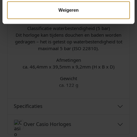
Indicator batterijcapaciteit
Weigeren
Indicator toont de huidige batterijcapaciteit.
Classificatie waterbestendigheid (5 bar)
Dit horloge kan tijdens douchen en baden worden
gedragen – het is getest op waterbestendigheid tot
maximaal 5 bar (ISO 22810).
Afmetingen
ca. 46,4mm x 39,5mm x 9,2mm (H x B x D)
Gewicht
ca. 122 g
Specificaties
Over Casio Horloges