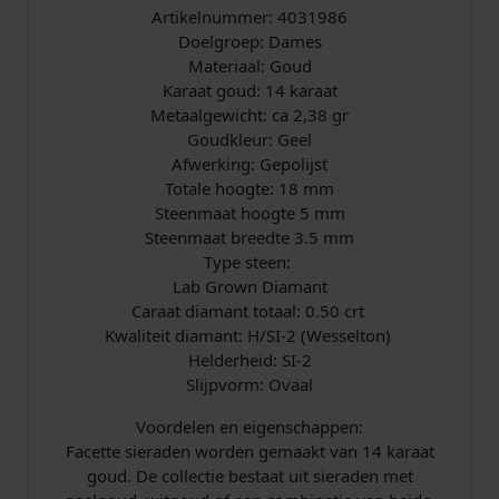
j
Artikelnummer: 4031986
a
Doelgroep: Dames
n
Materiaal: Goud
t
Karaat goud: 14 karaat
0
Metaalgewicht: ca 2,38 gr
,
Goudkleur: Geel
5
Afwerking: Gepolijst
0
Totale hoogte: 18 mm
c
Steenmaat hoogte 5 mm
r
Steenmaat breedte 3.5 mm
t
Type steen:
a
Lab Grown Diamant
a
Caraat diamant totaal: 0.50 crt
n
Kwaliteit diamant: H/SI-2 (Wesselton)
t
Helderheid: SI-2
a
Slijpvorm: Ovaal
l
Voordelen en eigenschappen:
Facette sieraden worden gemaakt van 14 karaat
goud. De collectie bestaat uit sieraden met