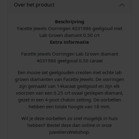
Over het product
n
4
0
Beschrijving
3
Facette Jewels Oorringen 4031986 geelgoud met
1
Lab Grown diamant 0.50 crt
9
Extra informatie
8
Facette Jewels Oorringen Lab Grown diamant
6
4031986 geelgoud 0,50 caraat
L
a
Een mooie set geelgouden creolen met echte lab
b
grown diamanten van Facette Jewels. De oorringen
G
zijn gemaakt van 14karaat geelgoud en zijn elk
r
voorzien van een 0.25 crt ovaal geslepen diamant,
o
gezet in een 4-poot chaton zetting. De oorbellen
w
hebben een totale hoogte van 18 mm.
n
b
Wil je deze oorbellen zo snel mogelijk in huis
r
hebben? Bestel deze dan online in onze
i
JuweliersWebshop.
l