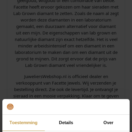
geelgoud, witgoud of een combinatie van beide.
Facette heeft ervoor gekozen om haar sieraden met
Lab Grown diamant te zetten. Zoals de naam al zegt
worden deze diamanten in een laboratorium
gemaakt, een duurzaam alternatief voor diamant
uit een mijn. De eigenschappen van lab grown en
natuurlijke diamant zijn exact hetzelfde. Het is veel
minder arbeidsintensief om een diamant in een
laboratorium te maken dan om een diamant uit de
grond te mijnen. Dit zorgt ervoor dat de prijs van
Lab Grown diamant veel vriendelijker is.
JuweliersWebshop.nl is officieel dealer en
verkooppunt van Facette Jewels. Wij verzenden je
bestelling direct. Zie ook de levertijd. Je ontvangt je
sieraad in een mooie verpakking. Klaar om te geven
of te krijgen!
Toestemming
Details
Over