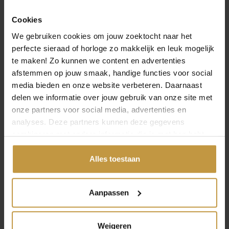
Specificaties
Cookies
Over Facette Jewels
We gebruiken cookies om jouw zoektocht naar het
perfecte sieraad of horloge zo makkelijk en leuk mogelijk
te maken! Zo kunnen we content en advertenties
afstemmen op jouw smaak, handige functies voor social
media bieden en onze website verbeteren. Daarnaast
delen we informatie over jouw gebruik van onze site met
MEER VAN FACETTE JEWELS
€
919,00
€
1.299,00
onze partners voor social media, advertenties en
analyses. Deze partners kunnen deze gegevens
combineren met andere informatie die je met hen hebt
FACETTE JEWELS
FACETTE JEWELS
KLAPOORRINGEN
KLAPOORRINGEN
gedeeld of die ze hebben verzameld via jouw gebruik van
4106338 LAB GROWN
4033721 LAB GROWN
hun diensten.
Alles toestaan
BRILJANT…
BRILJANT…
Direct leverbaar, 1
Direct leverbaar, 1
werkdag
werkdag
Aanpassen
Weigeren