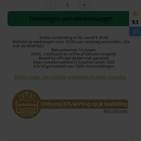
F
-
+
a
c
Toevoegen aan winkelwagen
9.3
e
t
t
Gratis verzending in NL vanaf € 49,00
Besteld op werkdagen voor 16:30 uur, vandaag verzonden. (Zie
e
ook de levertijd.)
Retourtermijn 14 dagen
J
iDEAL, creditcard en achteraf betalen mogelijk
e
Bestel bij officieel dealer met garantie
Eigen juwelierswinkel in Zutphen sinds 1920
w
9.3/10 gemiddeld van 1500+ beoordelingen
e
Bekijk meer van Facette Jewels
Bekijk meer sieraden
l
s
O
o
r
r
i
n
g
e