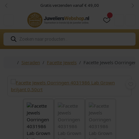
Skip to content
Skip to footer
Gratis verzenden vanaf € 49,00
Vorige
Vol
Cart
Account
P
r
o
d
u
c
Home
Sieraden
Facette Jewels
Facette Jewels Oorringen
t
e
n
z
o
e
k
e
n