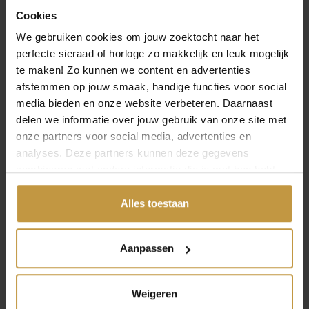
Over Danish Design Horloges
Cookies
We gebruiken cookies om jouw zoektocht naar het
perfecte sieraad of horloge zo makkelijk en leuk mogelijk
te maken! Zo kunnen we content en advertenties
afstemmen op jouw smaak, handige functies voor social
MEER VAN DANISH DESIGN
media bieden en onze website verbeteren. Daarnaast
HORLOGES
delen we informatie over jouw gebruik van onze site met
onze partners voor social media, advertenties en
analyses. Deze partners kunnen deze gegevens
combineren met andere informatie die je met hen hebt
gedeeld of die ze hebben verzameld via jouw gebruik van
hun diensten.
Alles toestaan
Aanpassen
€
239,00
€
219,00
Weigeren
DANISH DESIGN DKX
DANISH DESIGN 1303