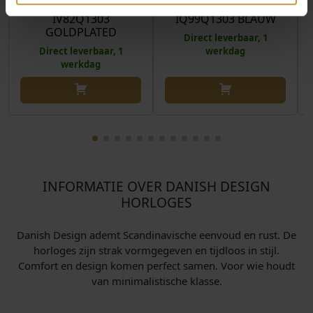
PRO HORLOGE
DKX PRO HORLOGE
IV82Q1303
IQ99Q1303 BLAUW
GOLDPLATED
Direct leverbaar, 1
Direct leverbaar, 1
werkdag
werkdag
INFORMATIE OVER DANISH DESIGN
HORLOGES
Danish Design ademt Scandinavische eenvoud en rust. De
horloges zijn strak vormgegeven en tijdloos in stijl.
Comfort en design komen perfect samen. Voor wie houdt
van minimalistische klasse.