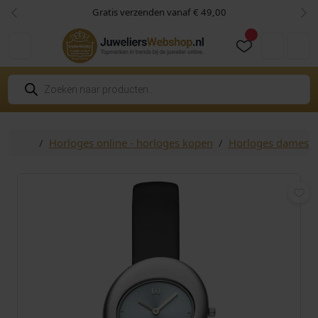
Skip to content
Skip to footer
Gratis verzenden vanaf € 49,00
Vorige
Vol
Cart
Account
P
r
o
d
u
c
Home
Horloges online - horloges kopen
Horloges dames
t
e
n
z
o
e
k
e
n