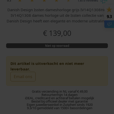
9.3
1.875 reviews
Danish Design Issten dameshorloge grijs IV14Q1308Het
IV14Q1308 dames horloge uit de Issten collectie van
9.3
Danish Design heeft een elegante en moderne uitstraling.
€
139,00
Niet op voorraad
Dit artikel is uitverkocht en niet meer
leverbaar.
Email ons
Gratis verzending in NL vanaf € 49,00
Retourtermijn 14 dagen
iDEAL, creditcard en achteraf betalen mogelijk
Bestel bij officieel dealer met garantie
Eigen juwelierswinkel in Zutphen sinds 1920
9.3/10 gemiddeld van 1500+ beoordelingen