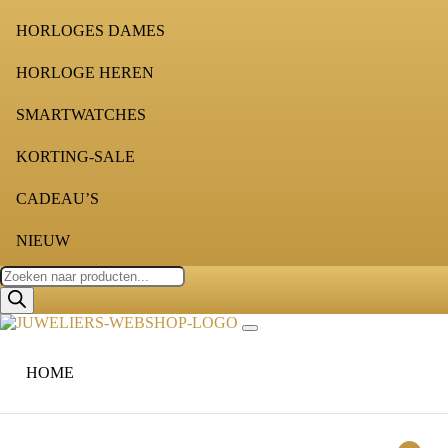
HORLOGES DAMES
HORLOGE HEREN
SMARTWATCHES
KORTING-SALE
CADEAU’S
NIEUW
Producten
zoeken
HOME