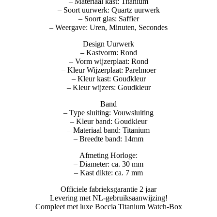
– Materiaal kast: Titanium
– Soort uurwerk: Quartz uurwerk
– Soort glas: Saffier
– Weergave: Uren, Minuten, Secondes
Design Uurwerk
– Kastvorm: Rond
– Vorm wijzerplaat: Rond
– Kleur Wijzerplaat: Parelmoer
– Kleur kast: Goudkleur
– Kleur wijzers: Goudkleur
Band
– Type sluiting: Vouwsluiting
– Kleur band: Goudkleur
– Materiaal band: Titanium
– Breedte band: 14mm
Afmeting Horloge:
– Diameter: ca. 30 mm
– Kast dikte: ca. 7 mm
Officiele fabrieksgarantie 2 jaar
Levering met NL-gebruiksaanwijzing!
Compleet met luxe Boccia Titanium Watch-Box