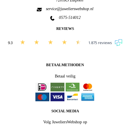
7201KS Zutphen
service@juwelierswebshop.nl
0575-514012
REVIEWS
9.3
1.875 reviews
Bekijk alle beoordelingen
BETAALMETHODEN
Betaal veilig
SOCIAL MEDIA
Volg JuweliersWebshop op