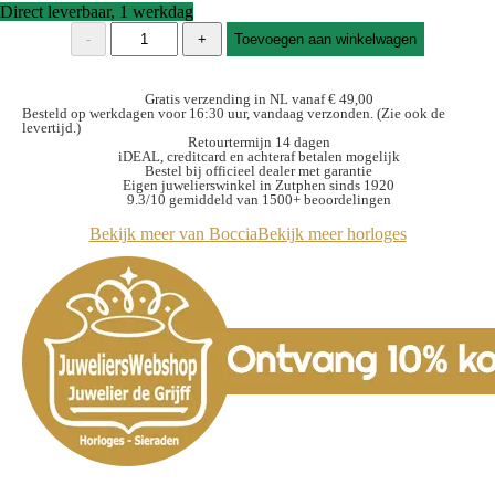
Direct leverbaar, 1 werkdag
Boccia
-
+
Toevoegen aan winkelwagen
3354-
02
horloge
Gratis verzending in NL vanaf € 49,00
dames
Besteld op werkdagen voor 16:30 uur, vandaag verzonden. (Zie ook de
levertijd.)
titanium
Retourtermijn 14 dagen
Verguld
iDEAL, creditcard en achteraf betalen mogelijk
aantal
Bestel bij officieel dealer met garantie
Eigen juwelierswinkel in Zutphen sinds 1920
9.3/10 gemiddeld van 1500+ beoordelingen
Bekijk meer van Boccia
Bekijk meer horloges