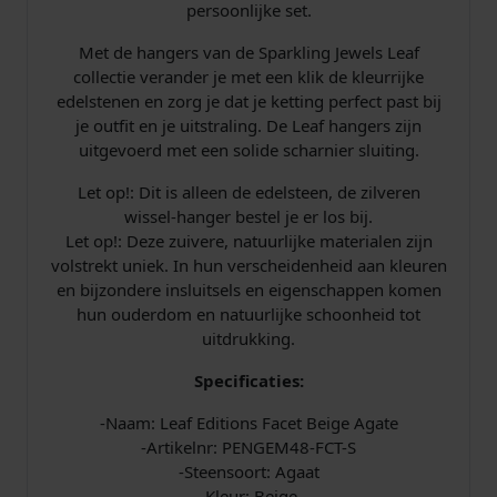
a
5
persoonlijke set.
s
.
Met de hangers van de Sparkling Jewels Leaf
collectie verander je met een klik de kleurrijke
:
edelstenen en zorg je dat je ketting perfect past bij
je outfit en je uitstraling. De Leaf hangers zijn
€
uitgevoerd met een solide scharnier sluiting.
Let op!: Dit is alleen de edelsteen, de zilveren
wissel-hanger bestel je er los bij.
2
Let op!: Deze zuivere, natuurlijke materialen zijn
volstrekt uniek. In hun verscheidenheid aan kleuren
4
en bijzondere insluitsels en eigenschappen komen
hun ouderdom en natuurlijke schoonheid tot
,
uitdrukking.
9
Specificaties:
5
-Naam: Leaf Editions Facet Beige Agate
-Artikelnr: PENGEM48-FCT-S
.
-Steensoort: Agaat
-Kleur: Beige