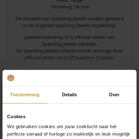
-Afmeting: 28 mm
De sieraden van Sparkling Jewels worden geleverd
in de originele Sparkling Jewels verpakking.
Juwelierswebshop.nl is officieel dealer van
Sparkling Jewels sieraden.
De Sparkling Jewels collectie wordt verzorgd door
officieel dealer de Grijff Juweliers Zutphen.
Specificaties
Toestemming
Details
Over
Over Sparkling Jewels
Cookies
We gebruiken cookies om jouw zoektocht naar het
perfecte sieraad of horloge zo makkelijk en leuk mogelijk