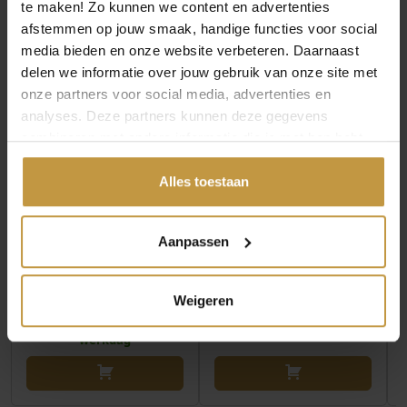
MEER VAN SPARKLING JEWELS
te maken! Zo kunnen we content en advertenties
afstemmen op jouw smaak, handige functies voor social
media bieden en onze website verbeteren. Daarnaast
delen we informatie over jouw gebruik van onze site met
onze partners voor social media, advertenties en
analyses. Deze partners kunnen deze gegevens
combineren met andere informatie die je met hen hebt
gedeeld of die ze hebben verzameld via jouw gebruik van
hun diensten.
Alles toestaan
€
69,95
€
26,95
Aanpassen
SPARKLING JEWELS
SPARKLING JEWELS
HANGER FLOW MILKY
HANGER MEDIUM
BLUE JADE VERGULD
OVAL TURQUOISE
SP…
QUARTZ PE…
Weigeren
Direct leverbaar, 1
Levertijd: 4-5 werkdagen
werkdag