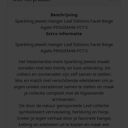
i
s
Beschrijving
j
i
Sparkling Jewels Hanger Leaf Editions Facet Beige
Agate PENGEM48-FCT-S
k
s
Extra informatie
Sparkling Jewels Hanger Leaf Editions Facet Beige
e
:
Agate PENGEM48-FCT-S
p
€
Het Nederlandse merk Sparkling Jewels maakt
sieraden met een trendy en luxe uitstraling. De
r
colliers en oorsieraden zijn zelf samen te stellen.
Mix en match met verschillende edelstenen om je
i
1
eigen unieke sieradenset samen te stellen en maak
j
9
je collectie compleet met de bijpassende
armbanden.
s
,
De door de natuur geïnspireede Leaf-collectie
symboliseert vernieuwing, herleving en hoop.
w
9
Creëer je eigen verhaal door je favoriete hanger,
ketting en edelsteen uit te kiezen en maak een