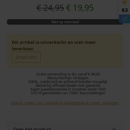
O
H
€
24,95
€
19,95
9.3
o
u
Niet op voorraad
r
i
s
d
Dit artikel is uitverkocht en niet meer
leverbaar.
p
i
Email ons
r
g
Gratis verzending in NL vanaf € 49,00
o
e
Retourtermijn 14 dagen
iDEAL, creditcard en achteraf betalen mogelijk
Bestel bij officieel dealer met garantie
Eigen juwelierswinkel in Zutphen sinds 1920
n
p
9.3/10 gemiddeld van 1500+ beoordelingen
k
r
Bekijk meer van Sparkling Jewels
Bekijk meer sieraden
e
i
l
j
Over het product