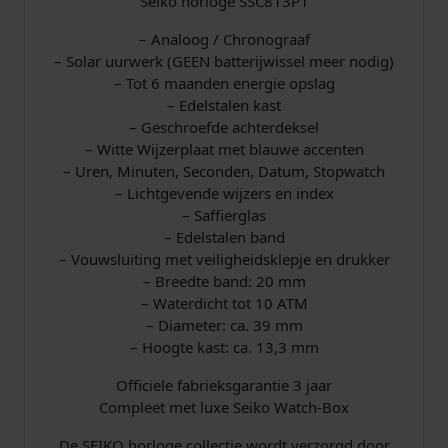
Seiko horloge SSC813P1
– Analoog / Chronograaf
– Solar uurwerk (GEEN batterijwissel meer nodig)
– Tot 6 maanden energie opslag
– Edelstalen kast
– Geschroefde achterdeksel
– Witte Wijzerplaat met blauwe accenten
– Uren, Minuten, Seconden, Datum, Stopwatch
– Lichtgevende wijzers en index
– Saffierglas
– Edelstalen band
– Vouwsluiting met veiligheidsklepje en drukker
– Breedte band: 20 mm
– Waterdicht tot 10 ATM
– Diameter: ca. 39 mm
– Hoogte kast: ca. 13,3 mm
Officiele fabrieksgarantie 3 jaar
Compleet met luxe Seiko Watch-Box
De SEIKO horloge collectie wordt verzorgd door