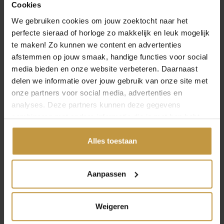
Cookies
We gebruiken cookies om jouw zoektocht naar het
perfecte sieraad of horloge zo makkelijk en leuk mogelijk
te maken! Zo kunnen we content en advertenties
MEER VAN SEIKO
O
H
€
750,00
€
860,00
€
774,00
afstemmen op jouw smaak, handige functies voor social
o
u
media bieden en onze website verbeteren. Daarnaast
r
i
SEIKO PROSPEX
SEIKO PROSPEX
delen we informatie over jouw gebruik van onze site met
Aanbieding!
SSC961P1 SOLAR
SSC953P1 SOLAR
s
d
onze partners voor social media, advertenties en
CHRONOGRAAF
CHRONOGRAAF
p
i
analyses. Deze partners kunnen deze gegevens
HORLOGE
HORLOGE LIMITE…
r
g
combineren met andere informatie die je met hen hebt
Levertijd: 4-5 werkdagen
1x Direct leverbaar, 1
o
e
gedeeld of die ze hebben verzameld via jouw gebruik van
werkdag
n
p
hun diensten.
Alles toestaan
k
r
e
i
Aanpassen
l
j
i
s
j
i
Weigeren
k
s
e
: