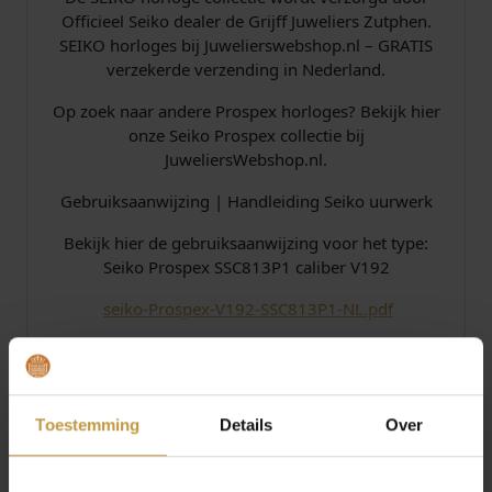
Officieel Seiko dealer de Grijff Juweliers Zutphen.
SEIKO horloges bij Juwelierswebshop.nl – GRATIS
verzekerde verzending in Nederland.
Op zoek naar andere Prospex horloges? Bekijk hier
onze Seiko Prospex collectie bij
JuweliersWebshop.nl.
Gebruiksaanwijzing | Handleiding Seiko uurwerk
Bekijk hier de gebruiksaanwijzing voor het type:
Seiko Prospex SSC813P1 caliber V192
​​
seiko-Prospex-V192-SSC813P1-NL.pdf
Specificaties
Toestemming
Details
Over
Over Seiko