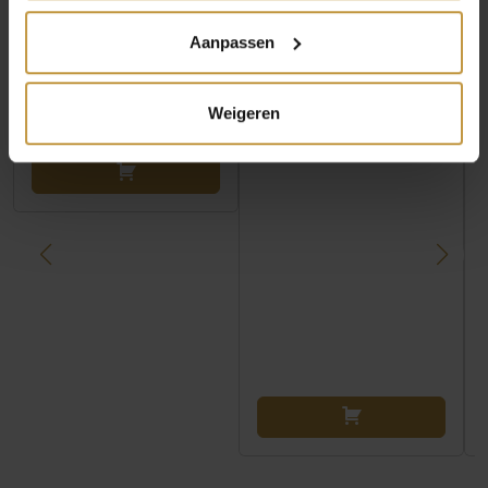
NOMINATION
NOMINATION
Aanpassen
SCHAKEL 330321/15
SCHAKEL 330204/45
GROTE WITTE BLOEM
WERELDBOL HART
ZILVER
ZILVER
Weigeren
Binnenkort verwacht
Levertijd: 2-3 werkdagen