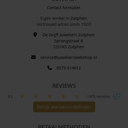
Contact formulier.
Eigen winkel in
Zutphen
.
Vertrouwd adres sinds 1920!
De Grijff Juweliers Zutphen
Sprongstraat 8
7201KS Zutphen
service@juwelierswebshop.nl
0575-514012
REVIEWS
9.3
1.875 reviews
Bekijk alle beoordelingen
BETAALMETHODEN