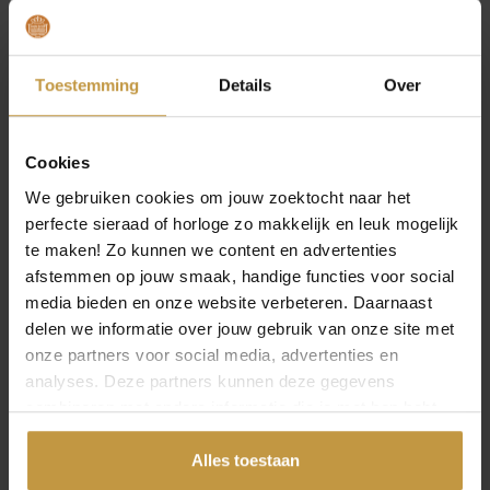
sieraden. Wij bieden uitstekende service op je
aankoop in onze webshop. Bestel jouw Pandora
sieraden op een werkdag voor 16:30 uur, dan
worden deze dezelfde dag al verzonden, ook
Toestemming
Details
Over
levering op zaterdag. De verzending is gratis vanaf
€49,- per bestelling.
Cookies
We gebruiken cookies om jouw zoektocht naar het
perfecte sieraad of horloge zo makkelijk en leuk mogelijk
Specificaties
te maken! Zo kunnen we content en advertenties
afstemmen op jouw smaak, handige functies voor social
media bieden en onze website verbeteren. Daarnaast
Over PANDORA Jewelry
delen we informatie over jouw gebruik van onze site met
onze partners voor social media, advertenties en
analyses. Deze partners kunnen deze gegevens
combineren met andere informatie die je met hen hebt
gedeeld of die ze hebben verzameld via jouw gebruik van
hun diensten.
Alles toestaan
MEER VAN PANDORA JEWELRY
€
39,00
€
27,00