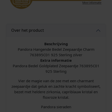
p
l
a
t
e
Over het product
d
Z
e
Beschrijving
e
Pandora Hangende Bedel Zeepaardje Charm
p
763895C01 925 Sterling zilver
a
Extra informatie
a
Pandora Bedel Goldplated Zeepaardje 763895C01
r
925 Sterling
d
Vier de magie van de zee met een charmant
j
zeepaardje dat geluk en zachte kracht symboliseert,
e
bezet met heldere zirkonia, capriblauw kristal en
C
floxroze kristal.
h
a
Pandora sieraden
r