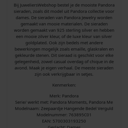
m
Bij JuweliersWebshop bestel je de mooiste Pandora
7
sieraden, zoals dit model uit Pandora collectie voor
6
dames. De sieraden van Pandora Jewelry worden
3
gemaakt van mooie materialen. De sieraden
8
worden gemaakt van 925 sterling silver en hebben
9
een mooie zilver kleur, of de luxe kleur van silver
5
goldplated. Ook zijn bedels met andere
C
bewerkingen mogelijk zoals emaille, glaskralen en
0
gekleurde stenen. Dit sieraad is geschikt voor elke
1
gelegenheid, zowel casual overdag of chique in de
a
avond. Maak je eigen verhaal. De meeste sieraden
a
zijn ook verkrijgbaar in setjes.
n
t
Kenmerken:
a
Merk: Pandora
l
Serie/ werkt met: Pandora Moments, Pandora Me
Modelnaam: Zeepaardje Hangende Bedel Verguld
Modelnummer: 763895C01
EAN: 5700303193250
Geslacht: Dames