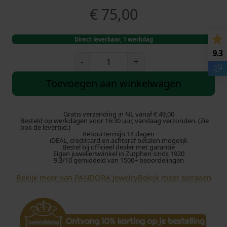
€
75,00
Direct leverbaar, 1 werkdag
9.3
P
-
+
a
n
Toevoegen aan winkelwagen
d
o
r
Gratis verzending in NL vanaf € 49,00
Besteld op werkdagen voor 16:30 uur, vandaag verzonden. (Zie
a
ook de levertijd.)
Retourtermijn 14 dagen
B
iDEAL, creditcard en achteraf betalen mogelijk
e
Bestel bij officieel dealer met garantie
Eigen juwelierswinkel in Zutphen sinds 1920
d
9.3/10 gemiddeld van 1500+ beoordelingen
e
Bekijk meer van PANDORA Jewelry
Bekijk meer sieraden
l
G
o
l
d