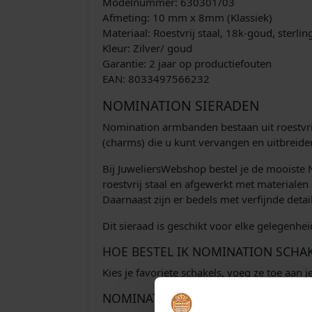
Modelnummer: 630301/03
Afmeting: 10 mm x 8mm (Klassiek)
Materiaal: Roestvrij staal, 18k-goud, sterling
Kleur: Zilver/ goud
Garantie: 2 jaar op productiefouten
EAN: 8033497566232
NOMINATION SIERADEN
Nomination armbanden bestaan uit roestvrij
(charms) die u kunt vervangen en uitbreide
Bij JuweliersWebshop bestel je de mooiste 
roestvrij staal en afgewerkt met materialen
Daarnaast zijn er bedels met verfijnde deta
Dit sieraad is geschikt voor elke gelegenhe
HOE BESTEL IK NOMINATION SCHA
Kies je favoriete schakels, voeg ze toe aan
NOMINATION VERKOOPPUNT EN D