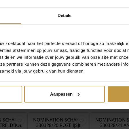
t
omination sieraden. Wij bieden uitstekende service op je aankoo
a
n worden deze dezelfde dag al verzonden, ook levering op zaterd
l
Details
 zoektocht naar het perfecte sieraad of horloge zo makkelijk e
enties afstemmen op jouw smaak, handige functies voor social 
t delen we informatie over jouw gebruik van onze site met onze
eze partners kunnen deze gegevens combineren met andere infor
zameld via jouw gebruik van hun diensten.
Aanpassen
MEER VAN PANDORA JEWELRY
€
27,00
€
44,00
 SCHAKEL
NOMINATION SCHAKEL
NOMINATION 
WERELDBOL
330328/20 ROZE IJSJE
330328/21 A