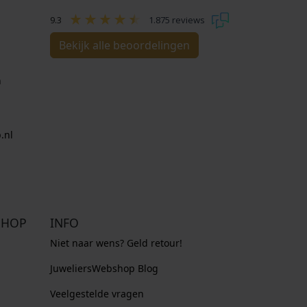
9.3
1.875 reviews
Bekijk alle beoordelingen
n
.nl
SHOP
INFO
Niet naar wens? Geld retour!
JuweliersWebshop Blog
Veelgestelde vragen