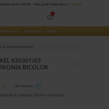
rzenden vanaf € 49,00 – Niet goed? Geld retour!
Contact
Cart
Account
RTING-SALE
CADEAU’S
NIEUW
r & Zirkonia Bicolor
KEL 630301/03
ZIRKONIA BICOLOR
1.875 reviews
ertjevier & Zirkonia 630301-03 Bicolor