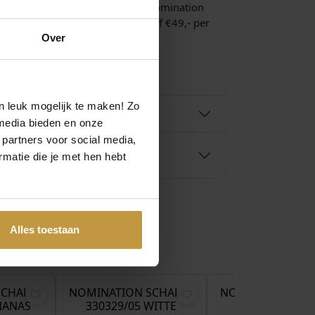
p in onze webshop. Bestel jouw Nomination
ag. De verzending is gratis vanaf €49,- per
Over
n leuk mogelijk te maken! Zo
media bieden en onze
 partners voor social media,
matie die je met hen hebt
Alles toestaan
€
44,00
€
49,00
SCHAKEL
NOMINATION SCHAKEL
NOMINATION SC
NANAS
330329/05 WITTE
331815/17