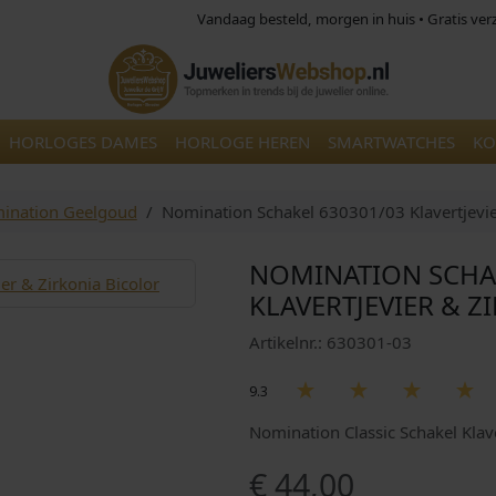
Vandaag besteld, morgen in huis • Gratis ve
HORLOGES DAMES
HORLOGE HEREN
SMARTWATCHES
KO
ination Geelgoud
Nomination Schakel 630301/03 Klavertjevie
NOMINATION SCHA
KLAVERTJEVIER & 
Artikelnr.: 630301-03
9.3
Nomination Classic Schakel Klav
€
44,00