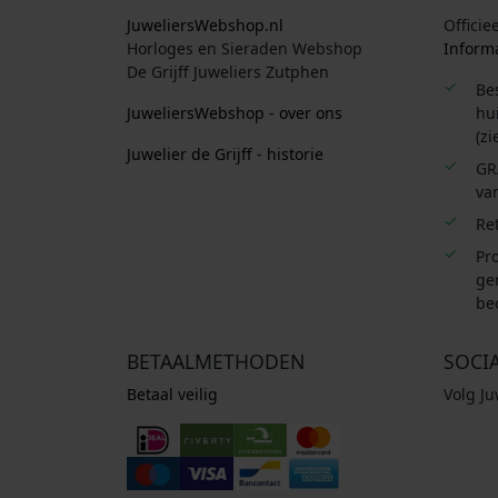
JuweliersWebshop.nl
Officie
Horloges en Sieraden Webshop
Informa
De Grijff Juweliers Zutphen
Be
JuweliersWebshop - over ons
hui
(zi
Juwelier de Grijff - historie
GR
van
Re
Pro
ge
be
BETAALMETHODEN
SOCI
Betaal veilig
Volg J