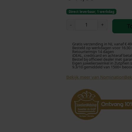
Direct leverbaar, 1 werkdag
N
-
+
T
o
m
i
Gratis verzending in NL vanaf € 49
n
Besteld op werkdagen voor 16:30 u
Retourtermijn 14 dagen
a
iDEAL, creditcard en achteraf beta
Bestel bij officieel dealer met gara
t
Eigen juwelierswinkel in Zutphen 
9.3/10 gemiddeld van 1500+ beoo
i
o
Bekijk meer van Nomination
Bek
n
S
c
h
a
k
e
l