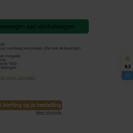
oevoegen aan winkelwagen
,00
ur, vandaag verzonden. (Zie ook de levertijd.)
len mogelijk
ntie
sinds 1920
9.3
rdelingen
ijk meer sieraden