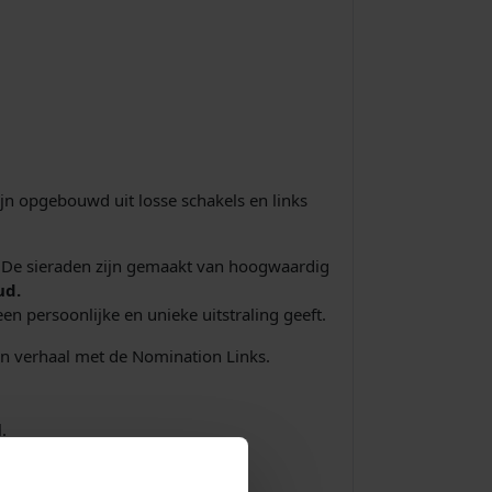
jn opgebouwd uit losse schakels en links
e. De sieraden zijn gemaakt van hoogwaardig
ud.
n persoonlijke en unieke uitstraling geeft.
gen verhaal met de Nomination Links.
.