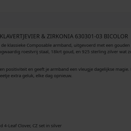
6
3
0
3
0
1
LAVERTJEVIER & ZIRKONIA 630301-03 BICOLOR
/
de klassieke Composable armband, uitgevoerd met een gouden klav
0
oogwaardig roestvrij staal, 18krt goud, en 925 sterling zilver wat 
3
K
l
en positiviteit en geeft je armband een vleugje dagelijkse magie. E
a
eetje extra geluk, elke dag opnieuw.
v
e
r
t
j
e
v
i
-Leaf Clover, CZ set in silver
e