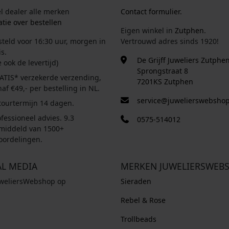
el dealer alle merken
Contact formulier.
tie over bestellen
Eigen winkel in
Zutphen
.
steld voor 16:30 uur, morgen in
Vertrouwd adres sinds 1920!
s.
De Grijff Juweliers Zutphe
e ook de levertijd)
Sprongstraat 8
ATIS* verzekerde verzending,
7201KS Zutphen
af €49,- per bestelling in NL.
service@juwelierswebshop
tourtermijn 14 dagen.
fessioneel advies. 9.3
0575-514012
middeld van 1500+
oordelingen.
AL MEDIA
MERKEN JUWELIERSWEB
uweliersWebshop op
Sieraden
Rebel & Rose
Trollbeads