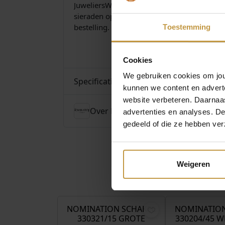
JuweliersWebshop is officieel dealer van N
sieraden op een werkdag voor 16:30 uur, da
bestelling.
Toestemming
Cookies
We gebruiken cookies om jouw
Specificaties
kunnen we content en advert
website verbeteren. Daarnaas
Over Nomination
advertenties en analyses. D
gedeeld of die ze hebben ver
Weigeren
€
39,00
NOMINATION SCHAKEL
NOMINATION
330321/15 GROTE
330204/45 