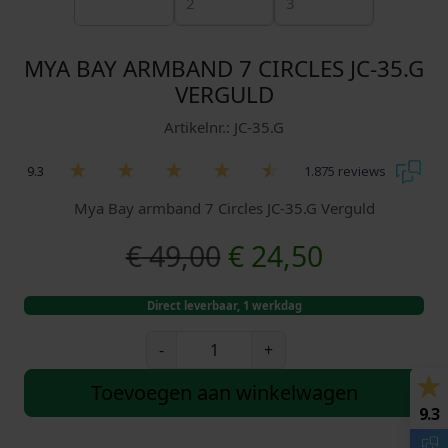
MYA BAY ARMBAND 7 CIRCLES JC-35.G
VERGULD
Artikelnr.: JC-35.G
9.3
1.875 reviews
Mya Bay armband 7 Circles JC-35.G Verguld
O
H
€
49,00
€
24,50
o
u
Direct leverbaar, 1 werkdag
r
i
M
-
+
y
s
d
a
Toevoegen aan winkelwagen
B
9.3
p
i
a