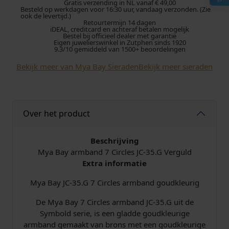
y
Gratis verzending in NL vanaf € 49,00
r
g
Besteld op werkdagen voor 16:30 uur, vandaag verzonden. (Zie
A
ook de levertijd.)
Retourtermijn 14 dagen
r
o
e
iDEAL, creditcard en achteraf betalen mogelijk
m
Bestel bij officieel dealer met garantie
Eigen juwelierswinkel in Zutphen sinds 1920
b
n
p
9.3/10 gemiddeld van 1500+ beoordelingen
a
Bekijk meer van Mya Bay Sieraden
Bekijk meer sieraden
k
r
n
d
e
i
7
C
l
j
Over het product
i
r
i
s
c
Beschrijving
l
Mya Bay armband 7 Circles JC-35.G Verguld
j
i
e
Extra informatie
s
k
s
J
Mya Bay JC-35.G 7 Circles armband goudkleurig
C
e
:
De Mya Bay 7 Circles armband JC-35.G uit de
-
Symbold serie, is een gladde goudkleurige
3
p
€
armband gemaakt van brons met een goudkleurige
5