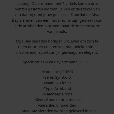
coating. De armband met 7 cirkels kan op drie
.
r
punten gesloten worden, je kan er dus zeker van
G
zijn dat hij rond jouw pols past. Doordat de Mya
v
i
2
Bay sieraden van een mix met Tin zijn gemaakt kun
e
je de armbanden “vormen” naar de maat en vorm
r
j
4
van je pols.
g
s
,
u
Mya Bay sieraden nodigen vrouwen om zich te
l
uiten door het creëren van hun unieke mix –
w
5
d
inspirerend, avontuurlijk, gewaagd en elegant.
a
a
0
a
Specificaties Mya Bay armband JC-35.G
n
s
.
t
-Model nr: JC-35.G
a
-Serie: Symbold
:
l
-Naam: 7 Circles
-Type: Armband
€
-Materiaal: Brons
-Kleur: Goudkleurig metaal
-Garantie: 6 maanden
– Mya Bay Sieraden worden geleverd in een