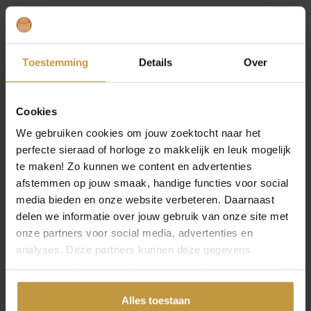
MEER VAN MYA BAY SIERADEN
O
H
O
H
€
49,00
€
24,50
€
49,00
€
24,50
o
u
o
u
r
i
r
i
MYA BAY HEREN
MYA BAY ARMBAND
Aanbieding!
Aanbieding!
Toestemming
Details
Over
ARMBAND JH-01.S
CONFETTI JC-64.P
s
d
s
d
ROSE
p
i
p
i
Direct leverbaar, 1
werkdag
Direct leverbaar, 1
r
g
r
g
werkdag
Cookies
o
e
o
e
n
p
n
p
We gebruiken cookies om jouw zoektocht naar het
k
r
k
r
perfecte sieraad of horloge zo makkelijk en leuk mogelijk
e
i
e
i
te maken! Zo kunnen we content en advertenties
l
j
l
j
afstemmen op jouw smaak, handige functies voor social
i
s
i
s
media bieden en onze website verbeteren. Daarnaast
j
i
j
i
delen we informatie over jouw gebruik van onze site met
k
s
k
s
onze partners voor social media, advertenties en
e
:
e
:
analyses. Deze partners kunnen deze gegevens
p
€
p
€
combineren met andere informatie die je met hen hebt
r
r
gedeeld of die ze hebben verzameld via jouw gebruik van
i
2
i
2
hun diensten.
Alles toestaan