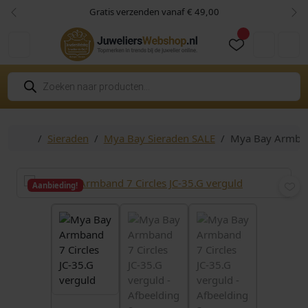
Skip to content
Skip to footer
Gratis verzenden vanaf € 49,00
Vorige
Vol
Cart
Account
P
r
o
d
u
c
Home
Sieraden
Mya Bay Sieraden SALE
Mya Bay Armband
t
e
n
z
o
Aanbieding!
e
k
e
n