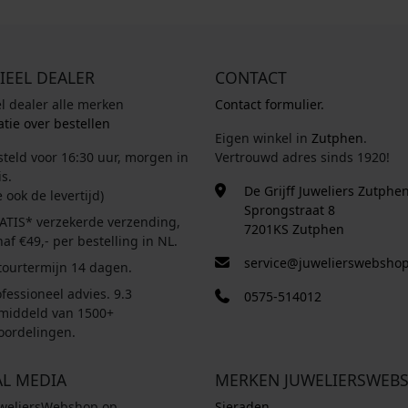
IEEL DEALER
CONTACT
el dealer alle merken
Contact formulier.
tie over bestellen
Eigen winkel in
Zutphen
.
steld voor 16:30 uur, morgen in
Vertrouwd adres sinds 1920!
s.
De Grijff Juweliers Zutphe
e ook de levertijd)
Sprongstraat 8
ATIS* verzekerde verzending,
7201KS Zutphen
af €49,- per bestelling in NL.
service@juwelierswebshop
tourtermijn 14 dagen.
fessioneel advies. 9.3
0575-514012
middeld van 1500+
oordelingen.
AL MEDIA
MERKEN JUWELIERSWEB
uweliersWebshop op
Sieraden