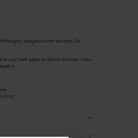
bedelhangers aangeschoven worden. De
e la Luz heeft open en dichte munten. Deze
euze is.
line
elling.