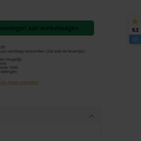
oevoegen aan winkelwagen
9.3
,00
ur, vandaag verzonden. (Zie ook de levertijd.)
len mogelijk
ntie
sinds 1920
rdelingen
ijk meer sieraden