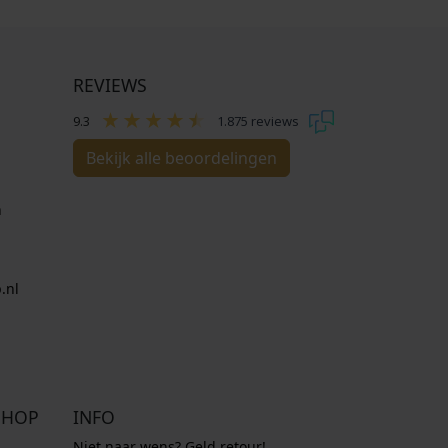
REVIEWS
9.3
1.875 reviews
Bekijk alle beoordelingen
n
.nl
SHOP
INFO
Niet naar wens? Geld retour!