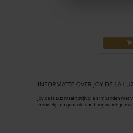
k
s
e
:
p
€
r
i
6
j
4
s
,
w
9
a
8
s
.
:
€
INFORMATIE OVER JOY DE LA LU
1
Joy de la Luz maakt stijlvolle armbanden met v
2
vrouwelijk en gemaakt van hoogwaardige materi
9
,
9
5