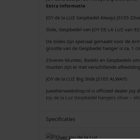
Extra informatie
JOY de la LUZ Gespbedel Always JS105 Zilv
Slide, Gespbedel van JOY DE LA LUZ van 925 
De slides zijn speciaal gemaakt voor de A
grootte van de Gespbedel hanger is ca. 1 cm
Zilveren Munten, Bedels en Gespbedels om j
munten zijn er met verschillende afbeelding
JOY de la LUZ Big Slide JS105 ALWAYS
Juwelierswebshop.nl is officieel dealer Joy 
Joy de la Luz Gespbedel hangers zilver – s
Specificaties
Over Joy de la Luz