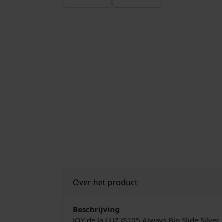
Over het product
Beschrijving
JOY de la LUZ JS105 Always Big Slide Silver