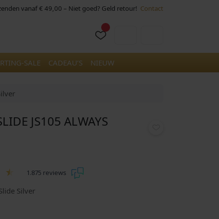
rzenden vanaf € 49,00 – Niet goed? Geld retour!
Contact
Cart
Account
RTING-SALE
CADEAU’S
NIEUW
ilver
SLIDE JS105 ALWAYS
1.875 reviews
lide Silver