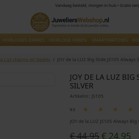
Vandaag besteld, morgen in huis • Gratis ve
HORLOGES DAMES
HORLOGE HEREN
SMARTWATCHES
KO
la Luz charms en bedels
JOY de la LUZ Big Slide JS105 Always S
JOY DE LA LUZ BIG 
SILVER
Artikelnr.: JS105
9.3
JOY de la LUZ JS105 Always Big S
O
H
€
44,95
€
24,95