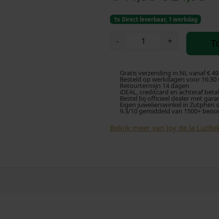
o
u
1x Direct leverbaar, 1 werkdag
r
i
J
-
+
T
O
s
d
Y
d
p
i
Gratis verzending in NL vanaf € 49
e
Besteld op werkdagen voor 16:30 u
Retourtermijn 14 dagen
l
iDEAL, creditcard en achteraf beta
r
g
Bestel bij officieel dealer met gara
a
Eigen juwelierswinkel in Zutphen 
9.3/10 gemiddeld van 1500+ beoo
L
o
e
U
Bekijk meer van Joy de la Luz
Bek
Z
n
p
B
k
r
i
g
e
i
S
l
l
j
i
d