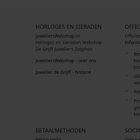
.
HORLOGES EN SIERADEN
OFFIC
JuweliersWebshop.nl
Officie
Horloges en Sieraden Webshop
Informa
De Grijff Juweliers Zutphen
Be
JuweliersWebshop - over ons
hui
(zi
Juwelier de Grijff - historie
GR
van
Re
Pro
ge
be
BETAALMETHODEN
SOCI
Betaal veilig
Volg J