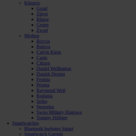
Kleuren
Goud
Zilver
Blauw
Groen
Zwart
Merken
Boccia
Bulova
Calvin Klein
Casio
Citizen
Daniel Wellington
Danish Design
Festina
Prisma
Raymond Weil
Rodania
Seiko
Sternglas
Swiss Military Hanowa
Tommy Hilfiger
Smartwatches
Bluetooth horloges Smart
Smartwatch Garmin