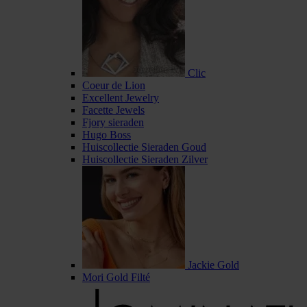
Clic
Coeur de Lion
Excellent Jewelry
Facette Jewels
Fjory sieraden
Hugo Boss
Huiscollectie Sieraden Goud
Huiscollectie Sieraden Zilver
Jackie Gold
Mori Gold Filté