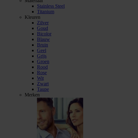
Materiaal
Stainless Steel
Titanium
Kleuren
Zilver
Goud
Bicolor
Blauw
Bruin
Geel
Grijs
Groen
Rood
Rose
Wit
Zwart
Taupe
Merken