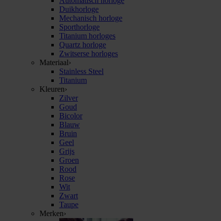
Automatisch horloge
Duikhorloge
Mechanisch horloge
Sporthorloge
Titanium horloges
Quartz horloge
Zwitserse horloges
Materiaal
›
Stainless Steel
Titanium
Kleuren
›
Zilver
Goud
Bicolor
Blauw
Bruin
Geel
Grijs
Groen
Rood
Rose
Wit
Zwart
Taupe
Merken
›