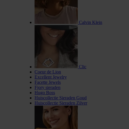
Calvin Klein
Clic
Coeur de Lion
Excellent Jewelry
Facette Jewels
Fjory sieraden
Hugo Boss
Huiscollectie Sieraden Goud
Huiscollectie Sieraden Zilver