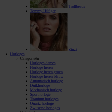
Trollbeads
Tommy Hilfiger
Zinzi
Horloges
Categorieën
Horloges dames
Horloge heren
Horloge heren groen
Horloge heren blauw
Automatisch horloge
Duikhorloge
Mechanisch horloge
Sporthorloge
Titanium horloges
Quartz horloge
Zwitserse horloges