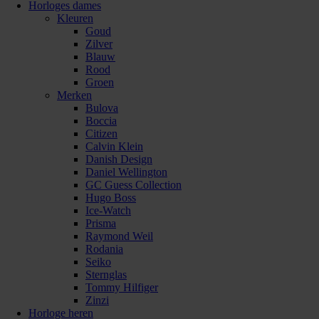
Horloges dames
Kleuren
Goud
Zilver
Blauw
Rood
Groen
Merken
Bulova
Boccia
Citizen
Calvin Klein
Danish Design
Daniel Wellington
GC Guess Collection
Hugo Boss
Ice-Watch
Prisma
Raymond Weil
Rodania
Seiko
Sternglas
Tommy Hilfiger
Zinzi
Horloge heren