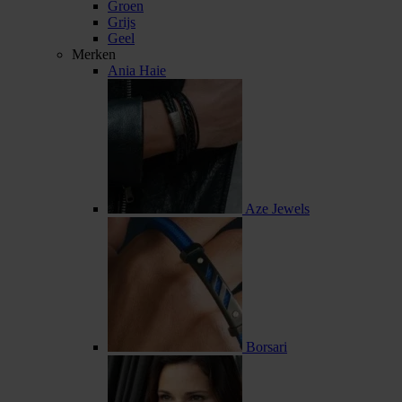
Groen
Grijs
Geel
Merken
Ania Haie
Aze Jewels
Borsari