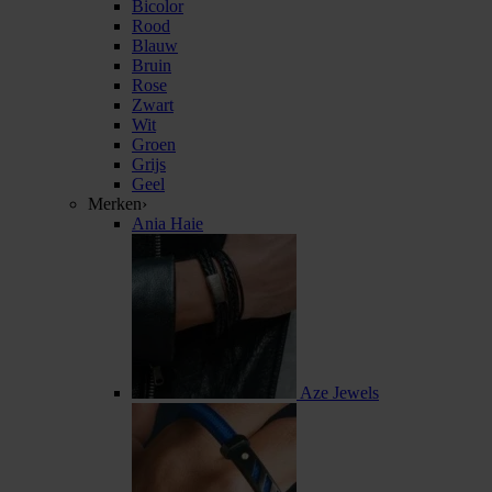
Bicolor
Rood
Blauw
Bruin
Rose
Zwart
Wit
Groen
Grijs
Geel
Merken
›
Ania Haie
Aze Jewels