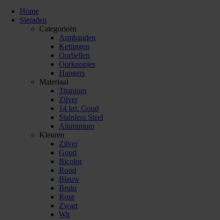
Home
Sieraden
Categorieën
Armbanden
Kettingen
Oorbellen
Oorknopjes
Hangers
Materiaal
Titanium
Zilver
14 krt. Goud
Stainless Steel
Aluminium
Kleuren
Zilver
Goud
Bicolor
Rood
Blauw
Bruin
Rose
Zwart
Wit