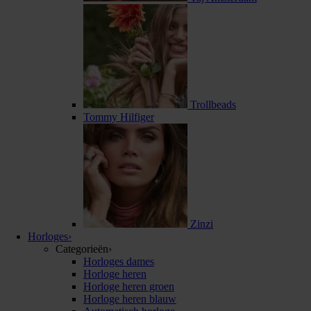
Trollbeads
Tommy Hilfiger
Zinzi
Horloges
›
Categorieën
›
Horloges dames
Horloge heren
Horloge heren groen
Horloge heren blauw