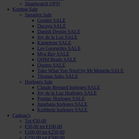
Smartwatch OPS!
Korting-Sale
Sieraden Sale
Gemini SALE
Dacaya SALE
Danish Design SALE
Joy de la Luz SALE
Kameleon SALE
Les Georgettes SALE
Mya Bay SALE
OHM Beads SALE
Quoins SALE
Take What You Need by Mi Moneda SALE
Thomas Sabo SALE
Horloges Sale
Claude Bernard horloges SALE
Joy de la Luz Horloges SALE
Pontiac Horloges SALE
Junghans horloges SALE
Kerbholz horloges SALE
Cadeau’s
Tot €50,00
€50,00 tot €100,00
€100,00 tot €250,00
€250,00 tot €500,00