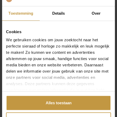
CLIC COLLIER MAILA
CLIC COLLIER KYRA
C286G BICOLOR
C284B BLAUW
Direct leverbaar, 1
Direct leverbaar, 1
Toestemming
Details
Over
werkdag
werkdag
Cookies
We gebruiken cookies om jouw zoektocht naar het
perfecte sieraad of horloge zo makkelijk en leuk mogelijk
te maken! Zo kunnen we content en advertenties
afstemmen op jouw smaak, handige functies voor social
media bieden en onze website verbeteren. Daarnaast
delen we informatie over jouw gebruik van onze site met
onze partners voor social media, advertenties en
analyses. Deze partners kunnen deze gegevens
combineren met andere informatie die je met hen hebt
gedeeld of die ze hebben verzameld via jouw gebruik van
hun diensten.
Alles toestaan