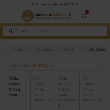
Skip to content
Skip to footer
Gratis verzenden vanaf € 49,00
Vorige
Vol
Cart
Account
P
r
o
d
u
c
Home
Sieraden
Clic Sieraden
Clic Colliers
Clic Collier
t
e
n
z
o
e
k
e
n