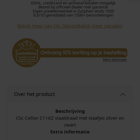
iDEAL, creditcard en achteraf betalen mogelijk
i
Bestel bij officieel dealer met garantie
Eigen juwelierswinkel in Zutphen sinds 1920
e
9.3/10 gemiddeld van 1500+ beoordelingen
r
Bekijk meer van Clic Design
Bekijk meer sieraden
C
1
1
6
Z
Z
w
a
r
t
Over het product
a
a
n
Beschrijving
t
Clic Collier C116Z staaldraad met staafjes zilver en
a
zwart
l
Extra informatie