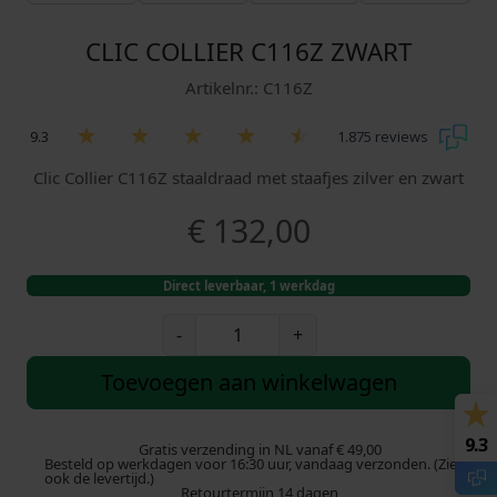
CLIC COLLIER C116Z ZWART
Artikelnr.: C116Z
9.3
1.875 reviews
Clic Collier C116Z staaldraad met staafjes zilver en zwart
€
132,00
Direct leverbaar, 1 werkdag
C
-
+
l
i
Toevoegen aan winkelwagen
c
C
9.3
o
Gratis verzending in NL vanaf € 49,00
Besteld op werkdagen voor 16:30 uur, vandaag verzonden. (Zie
l
ook de levertijd.)
Retourtermijn 14 dagen
l