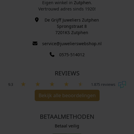
Eigen winkel in
Zutphen
.
Vertrouwd adres sinds 1920!
De Grijff Juweliers Zutphen
Sprongstraat 8
7201KS Zutphen
service@juwelierswebshop.nl
0575-514012
REVIEWS
9.3
1.875 reviews
Bekijk alle beoordelingen
BETAALMETHODEN
Betaal veilig