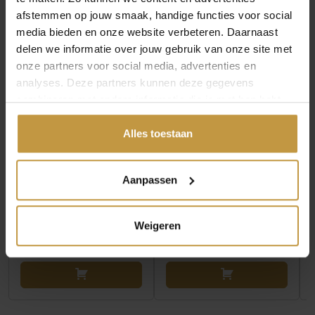
afstemmen op jouw smaak, handige functies voor social
media bieden en onze website verbeteren. Daarnaast
delen we informatie over jouw gebruik van onze site met
onze partners voor social media, advertenties en
analyses. Deze partners kunnen deze gegevens
combineren met andere informatie die je met hen hebt
gedeeld of die ze hebben verzameld via jouw gebruik van
hun diensten.
Alles toestaan
€
79,00
€
149,00
CALVIN KLEIN CK
CALVIN KLEIN CK
Aanpassen
FORM TO BODY
SCULPTURED DROPS
COLLIER CJ35000965
COLLIER CJ35000954
BICOLOR
STA…
Weigeren
Direct leverbaar, 1
Direct leverbaar, 1
werkdag
werkdag