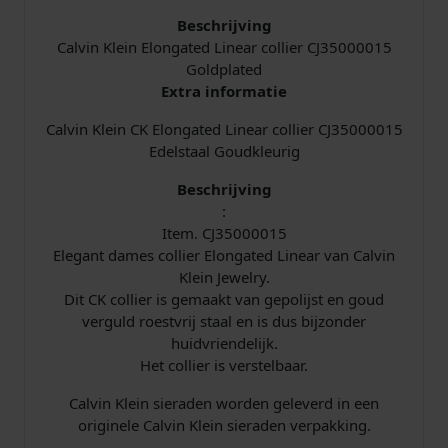
i
s
Beschrijving
j
i
Calvin Klein Elongated Linear collier CJ35000015
Goldplated
k
s
Extra informatie
Calvin Klein CK Elongated Linear collier CJ35000015
e
:
Edelstaal Goudkleurig
p
€
Beschrijving
:
r
Item. CJ35000015
Elegant dames collier Elongated Linear van Calvin
i
6
Klein Jewelry.
j
8
Dit CK collier is gemaakt van gepolijst en goud
verguld roestvrij staal en is dus bijzonder
s
,
huidvriendelijk.
Het collier is verstelbaar.
w
0
Calvin Klein sieraden worden geleverd in een
a
0
originele Calvin Klein sieraden verpakking.