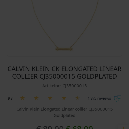
CALVIN KLEIN CK ELONGATED LINEAR
COLLIER CJ35000015 GOLDPLATED
Artikelnr.: CJ35000015
9.3
1.875 reviews
Calvin Klein Elongated Linear collier CJ35000015
Goldplated
O
H