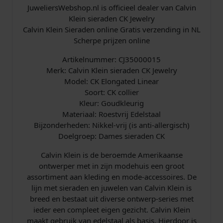
JuweliersWebshop.nl is officieel dealer van Calvin
s
.
Klein sieraden CK Jewelry
Calvin Klein Sieraden online Gratis verzending in NL
:
Scherpe prijzen online
€
Artikelnummer: CJ35000015
Merk: Calvin Klein sieraden CK Jewelry
Model: CK Elongated Linear
Soort: CK collier
8
Kleur: Goudkleurig
9
Materiaal: Roestvrij Edelstaal
Bijzonderheden: Nikkel-vrij (is anti-allergisch)
,
Doelgroep: Dames sieraden CK
Calvin Klein is de beroemde Amerikaanse
0
ontwerper met in zijn modehuis een groot
0
assortiment aan kleding en mode-accessoires. De
lijn met sieraden en juwelen van Calvin Klein is
.
breed en bestaat uit diverse ontwerp-series met
ieder een compleet eigen gezicht. Calvin Klein
maakt gebruik van edelstaal als basis. Hierdoor is