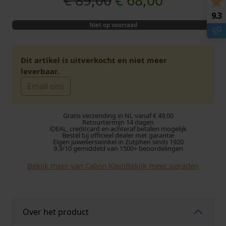
€
89,00
€
68,00
9.3
o
u
Niet op voorraad
r
i
s
d
Dit artikel is uitverkocht en niet meer
leverbaar.
p
i
Email ons
r
g
Gratis verzending in NL vanaf € 49,00
o
e
Retourtermijn 14 dagen
iDEAL, creditcard en achteraf betalen mogelijk
Bestel bij officieel dealer met garantie
Eigen juwelierswinkel in Zutphen sinds 1920
n
p
9.3/10 gemiddeld van 1500+ beoordelingen
k
r
Bekijk meer van Calvin Klein
Bekijk meer sieraden
e
i
l
j
Over het product