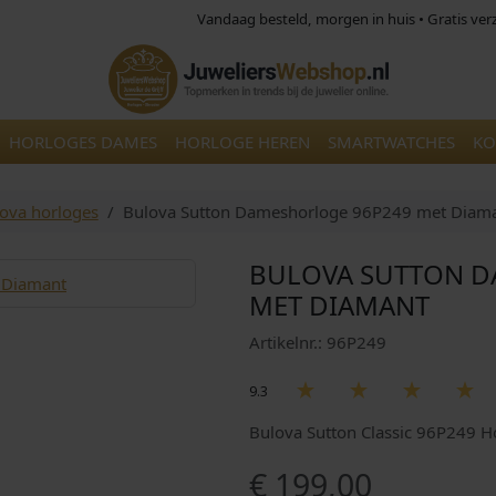
Vandaag besteld, morgen in huis • Gratis ve
HORLOGES DAMES
HORLOGE HEREN
SMARTWATCHES
KO
ova horloges
Bulova Sutton Dameshorloge 96P249 met Diam
BULOVA SUTTON D
MET DIAMANT
Artikelnr.: 96P249
9.3
Bulova Sutton Classic 96P249 
€
199,00