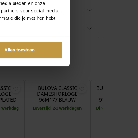
media bieden en onze
 partners voor social media,
matie die je met hen hebt
Alles toestaan
€
349,00
€
299,00
€
SSIC
BULOVA CLASSIC
BULOVA SUPER SE
LOGE
DAMESHORLOGE
DAMESHORLO
PLATED
96M177 BLAUW
97L189 GOLDPL
 1 werkdag
Levertijd: 2-3 werkdagen
Direct leverbaar, 1 