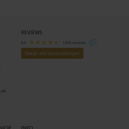
REVIEWS
9.3
1.875 reviews
Bekijk alle beoordelingen
n
.nl
SHOP
INFO