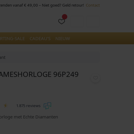
rzenden vanaf € 49,00 – Niet goed? Geld retour!
Contact
Cart
Account
RTING-SALE
CADEAU’S
NIEUW
ant
AMESHORLOGE 96P249
1.875 reviews
Horloge met Echte Diamanten