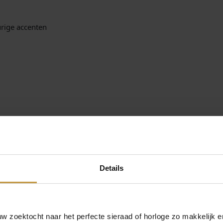
urige accenten
Details
orgd door Officieel Bulova dealer de Grijff Juweliers Zutphen.
– GRATIS verzekerde verzending in Nederland.
 zoektocht naar het perfecte sieraad of horloge zo makkelijk e