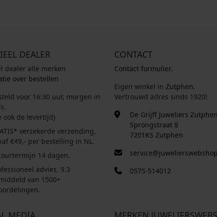
IEEL DEALER
CONTACT
el dealer alle merken
Contact formulier.
tie over bestellen
Eigen winkel in
Zutphen
.
steld voor 16:30 uur, morgen in
Vertrouwd adres sinds 1920!
s.
De Grijff Juweliers Zutphe
e ook de levertijd)
Sprongstraat 8
ATIS* verzekerde verzending,
7201KS Zutphen
af €49,- per bestelling in NL.
service@juwelierswebshop
tourtermijn 14 dagen.
fessioneel advies. 9.3
0575-514012
middeld van 1500+
oordelingen.
AL MEDIA
MERKEN JUWELIERSWEB