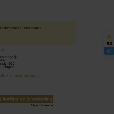
en niet meer leverbaar.
9.3
,00
len mogelijk
ntie
sinds 1920
rdelingen
s
Bekijk meer horloges