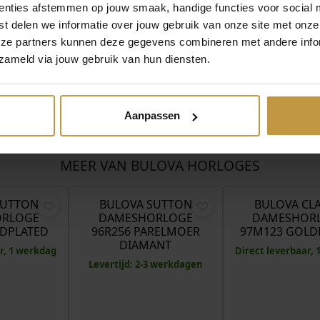
enties afstemmen op jouw smaak, handige functies voor social 
t delen we informatie over jouw gebruik van onze site met onze
eze partners kunnen deze gegevens combineren met andere infor
zameld via jouw gebruik van hun diensten.
Aanpassen
MEER VAN BULOVA HORLOGES
€
389,00
€
529,00
SUTTON
BULOVA SUTTON
BULOVA CLA
RLOGE
DAMESHORLOGE
DAMESHOR
LDPLATED
96R256 PARELMOER
97M123 GOLD
DIAMANT
r, 1 werkdag
Direct leverbaar,
Levertijd: 2-3 werkdagen