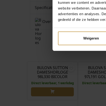
kunnen we content en advert
Specificaties
website verbeteren. Daarnaas
advertenties en analyses. D
gedeeld of die ze hebben ver
Over Bulova Horloges
Weigeren
€
369,00
BULOVA SUTTON
BULOVA 
DAMESHORLOGE
DAMESHO
98L330 BICOLOR
97L191 GO
Direct leverbaar, 1 werkdag
Direct leverbaa