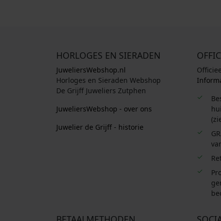
HORLOGES EN SIERADEN
OFFIC
JuweliersWebshop.nl
Officie
Horloges en Sieraden Webshop
Informa
De Grijff Juweliers Zutphen
Be
JuweliersWebshop - over ons
hui
(zi
Juwelier de Grijff - historie
GR
van
Re
Pro
ge
be
BETAALMETHODEN
SOCI