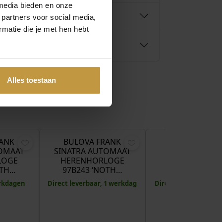
media bieden en onze
 partners voor social media,
matie die je met hen hebt
Alles toestaan
€
599,00
€
629,00
€
RANK
BULOVA FRANK
BULOVA CUR
TOMAAT
SINATRA AUTOMAAT
CHRONOGRA
LOGE
HERENHORLOGE
HERENHORLO
OTH…
97B243 ‘NOTH…
96A339 BLA
erkdagen
Direct leverbaar, 1 werkdag
Direct leverbaar, 1 