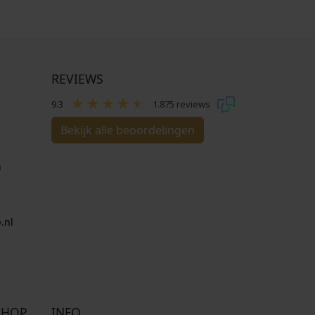
REVIEWS
9.3
1.875 reviews
Bekijk alle beoordelingen
n
.nl
SHOP
INFO