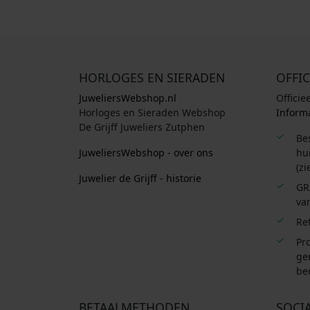
HORLOGES EN SIERADEN
OFFIC
JuweliersWebshop.nl
Officie
Horloges en Sieraden Webshop
Informa
De Grijff Juweliers Zutphen
Be
JuweliersWebshop - over ons
hui
(zi
Juwelier de Grijff - historie
GR
van
Re
Pro
ge
be
BETAALMETHODEN
SOCI