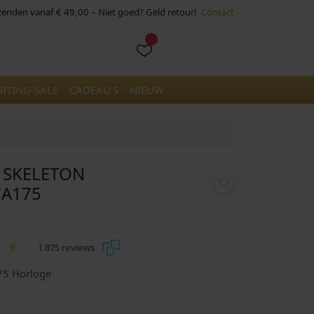
rzenden vanaf € 49,00 – Niet goed? Geld retour!
Contact
Cart
Account
RTING-SALE
CADEAU’S
NIEUW
 SKELETON
A175
1.875 reviews
75 Horloge