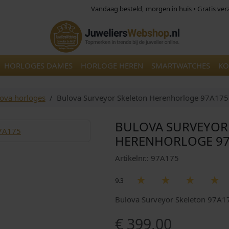
Vandaag besteld, morgen in huis • Gratis ve
HORLOGES DAMES
HORLOGE HEREN
SMARTWATCHES
KO
ova horloges
Bulova Surveyor Skeleton Herenhorloge 97A175
BULOVA SURVEYOR
HERENHORLOGE 97
Artikelnr.: 97A175
9.3
Bulova Surveyor Skeleton 97A1
€
399,00