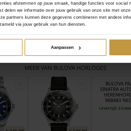
enties afstemmen op jouw smaak, handige functies voor social 
t delen we informatie over jouw gebruik van onze site met onze
eze partners kunnen deze gegevens combineren met andere infor
zameld via jouw gebruik van hun diensten.
Aanpassen
MEER VAN BULOVA HORLOGES
BULOVA F
SINATRA AU
HERENHOR
96B483 ‘N
Levertijd: 2-3 w