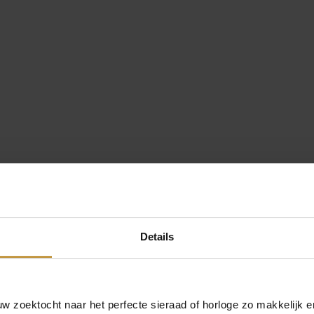
Details
orgd door Officieel Bulova dealer de Grijff Juweliers Zutphen.
– GRATIS verzekerde verzending in Nederland.
 zoektocht naar het perfecte sieraad of horloge zo makkelijk e