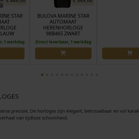
€
449,00
€
349,00
INE STAR
BULOVA MARINE STAR
AAT
AUTOMAAT
RLOGE
HERENHORLOGE
BLAUW
98B465 ZWART
r, 1 werkdag
Direct leverbaar, 1 werkdag
LOGES
rse precisie. De horloges zijn elegant, betrouwbaar en vol karakt
verhaal van tijdloze schoonheid.