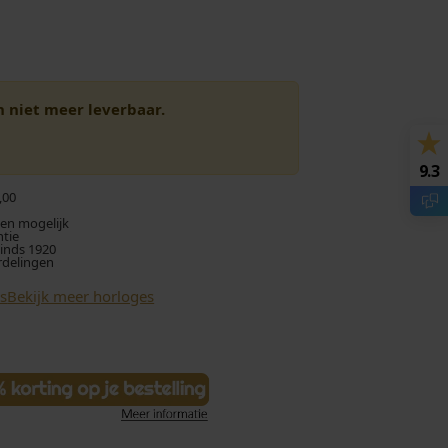
en niet meer leverbaar.
9.3
,00
len mogelijk
ntie
sinds 1920
rdelingen
s
Bekijk meer horloges