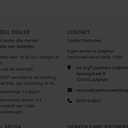
IEEL DEALER
CONTACT
el dealer alle merken
Contact formulier.
tie over bestellen
Eigen winkel in
Zutphen
.
steld voor 16:30 uur, morgen in
Vertrouwd adres sinds 1920!
s.
De Grijff Juweliers Zutphe
e ook de levertijd)
Sprongstraat 8
ATIS* verzekerde verzending,
7201KS Zutphen
af €49,- per bestelling in NL.
service@juwelierswebshop
tourtermijn 14 dagen.
fessioneel advies. 9.3
0575-514012
middeld van 1500+
oordelingen.
AL MEDIA
MERKEN JUWELIERSWEB