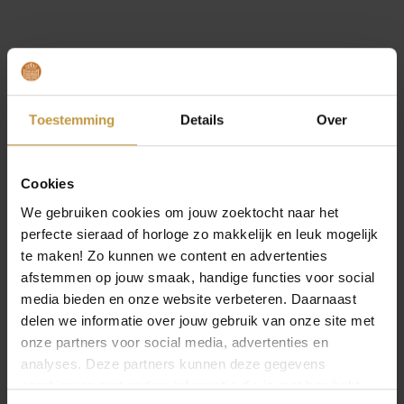
MEER VAN BOCCIA SIERADEN
Toestemming
Details
Over
Cookies
We gebruiken cookies om jouw zoektocht naar het
perfecte sieraad of horloge zo makkelijk en leuk mogelijk
te maken! Zo kunnen we content en advertenties
afstemmen op jouw smaak, handige functies voor social
€
149,00
€
169,00
media bieden en onze website verbeteren. Daarnaast
delen we informatie over jouw gebruik van onze site met
BOCCIA 08092-02
BOCCIA 08091-04
onze partners voor social media, advertenties en
COLLIER TITANIUM
COLLIER TITANIUM
analyses. Deze partners kunnen deze gegevens
BICOLOR
GOUDKLEURIG
combineren met andere informatie die je met hen hebt
Direct leverbaar, 1
Direct leverbaar, 1