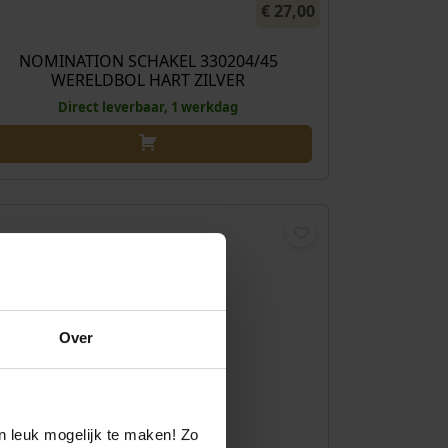
€
27,00
NOMINATION SCHAKEL 330204/45
WERELDBOL HART ZILVER
Direct leverbaar, 1 werkdag
Over
n leuk mogelijk te maken! Zo