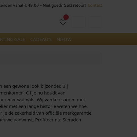
rzenden vanaf € 49,00 – Niet goed? Geld retour!
Contact
Cart
Account
RTING-SALE
CADEAU’S
NIEUW
en een gewone look bijzonder. Bij
 samenkomen. Of je nu houdt van
oor ieder wat wils. Wij werken samen met
elier met een lange historie weten we hoe
er je de zekerheid van officiële merkgarantie
nieuwe aanwinst. Profiteer nu: Sieraden