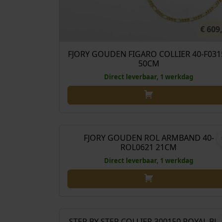
€
609
FJORY GOUDEN FIGARO COLLIER 40-F031
50CM
Direct leverbaar, 1 werkdag
€
1.489
FJORY GOUDEN ROL ARMBAND 40-
ROL0621 21CM
Direct leverbaar, 1 werkdag
€
245
STEP BY STEP COLLIER 300150 ROYAL BL