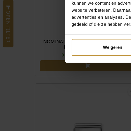
kunnen we content en advert
website verbeteren. Daarnaas
OPEN FILTER
advertenties en analyses. D
gedeeld of die ze hebben ver
€
44
NOMINATION SCHAKEL 330328/20 ROZ
IJSJE ZIRKONIA ZILVER
Weigeren
Direct leverbaar, 1 werkdag