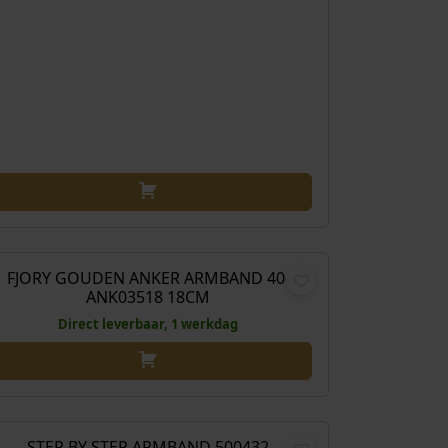
€
289,00
FJORY GOUDEN ANKER ARMBAND 40-
ANK03518 18CM
Direct leverbaar, 1 werkdag
€
175,00
STEP BY STEP ARMBAND 500432