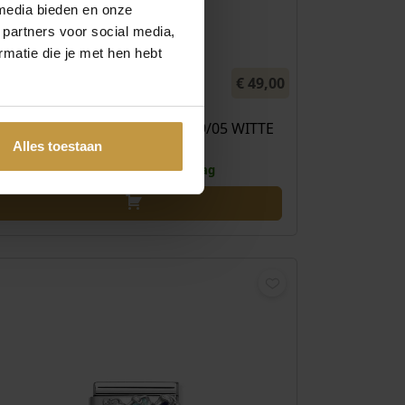
media bieden en onze
 partners voor social media,
matie die je met hen hebt
€
49,00
NOMINATION SCHAKEL 330329/05 WITTE
ZIRKONIA ZILVER
Alles toestaan
Direct leverbaar, 1 werkdag