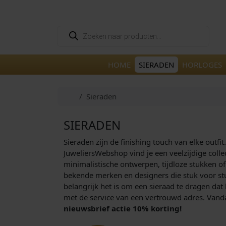
Skip to content
Skip to footer
P
r
o
d
u
HOME
SIERADEN
HORLOGES
c
t
e
n
Home
Sieraden
z
o
e
k
SIERADEN
e
n
Sieraden zijn de finishing touch van elke outfi
JuweliersWebshop vind je een veelzijdige coll
minimalistische ontwerpen, tijdloze stukken of
bekende merken en designers die stuk voor stu
belangrijk het is om een sieraad te dragen dat 
met de service van een vertrouwd adres. Vandaa
nieuwsbrief actie 10% korting!