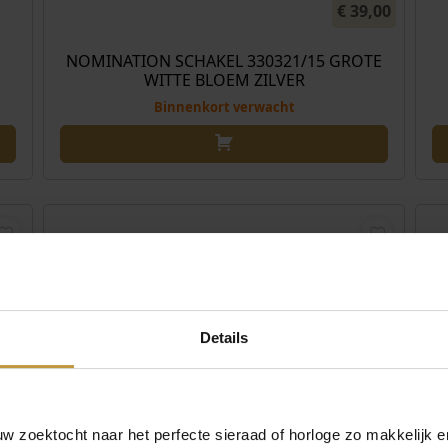
€
39,00
NOMINATION SCHAKEL 330321/15 GROTE
WITTE BLOEM ZILVER
Binnenkort verwacht
Details
 zoektocht naar het perfecte sieraad of horloge zo makkelijk e