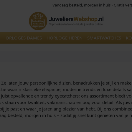
Vandaag besteld, morgen in huis • Gratis ve
HORLOGES DAMES
HORLOGE HEREN
SMARTWATCHES
KO
t. Ze laten jouw persoonlijkheid zien, benadrukken je stijl en mak
ectie waarin klassieke elegantie, moderne trends en luxe details
 juist opvallende en trendy eyecatchers: ons assortiment biedt v
k staan voor kwaliteit, vakmanschap en oog voor detail. Als juw
bij je past en waar je jarenlang plezier van hebt. Bij ons combine
g besteld, morgen in huis – zodat jij snel kunt genieten van je 