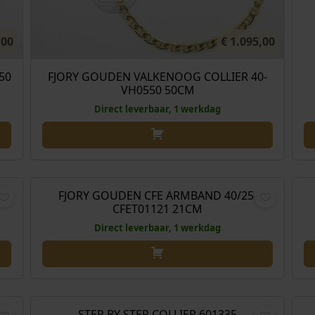
,00
€
1.095,00
50
FJORY GOUDEN VALKENOOG COLLIER 40-
VH0550 50CM
Direct leverbaar, 1 werkdag
,00
€
769,00
FJORY GOUDEN CFE ARMBAND 40/25-
CFET01121 21CM
Direct leverbaar, 1 werkdag
,00
€
295,00
UE
STEP BY STEP COLLIER 601335