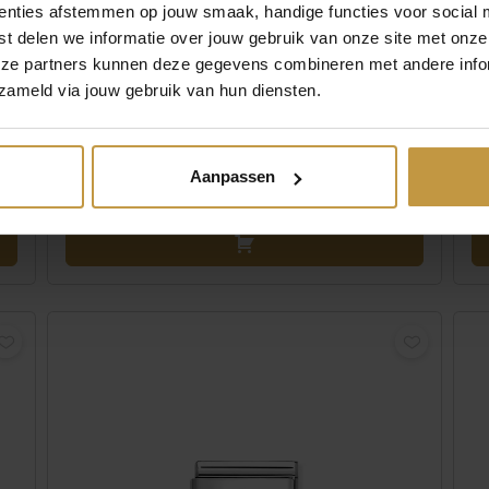
enties afstemmen op jouw smaak, handige functies voor social 
t delen we informatie over jouw gebruik van onze site met onze
eze partners kunnen deze gegevens combineren met andere infor
zameld via jouw gebruik van hun diensten.
,00
€
44,00
E
NOMINATION SCHAKEL 330328/21 ANANAS
ZIRKONIA ZILVER
Aanpassen
Direct leverbaar, 1 werkdag