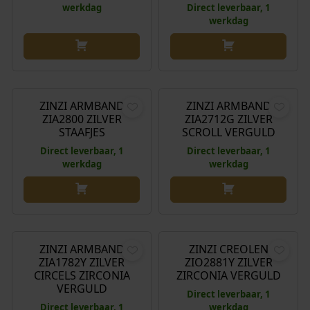
werkdag
Direct leverbaar, 1
werkdag
O
H
€
59,95
€
69,95
€
59,95
o
u
r
i
ZINZI ARMBAND
ZINZI ARMBAND
Aanbieding!
ZIA2800 ZILVER
ZIA2712G ZILVER
s
d
STAAFJES
SCROLL VERGULD
p
i
Direct leverbaar, 1
Direct leverbaar, 1
r
g
werkdag
werkdag
o
e
n
p
k
r
€
64,95
€
59,95
e
i
l
j
ZINZI ARMBAND
ZINZI CREOLEN
i
s
ZIA1782Y ZILVER
ZIO2881Y ZILVER
j
i
CIRCELS ZIRCONIA
ZIRCONIA VERGULD
k
s
VERGULD
Direct leverbaar, 1
e
:
Direct leverbaar, 1
werkdag