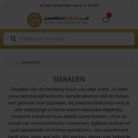
Skip to content
Skip to footer
Gratis verzenden vanaf € 49,00
Vorige
Vol
Cart
Account
P
r
o
d
u
c
Home
Sieraden
t
e
n
z
SIERADEN
o
e
Sieraden zijn de finishing touch van elke outfit. Ze laten
k
e
jouw persoonlijkheid zien, benadrukken je stijl en maken
n
een gewone look bijzonder. Bij JuweliersWebshop vind je
een veelzijdige collectie waarin klassieke elegantie,
moderne trends en luxe details samenkomen. Of je nu
houdt van minimalistische ontwerpen, tijdloze stukken of
juist opvallende en trendy eyecatchers: ons assortiment
biedt voor ieder wat wils. Wij werken samen met bekende