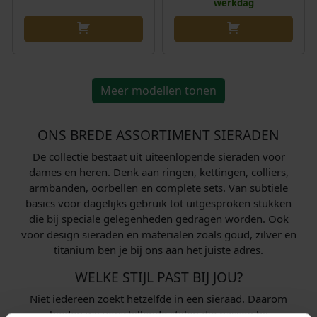
werkdag
Meer modellen tonen
ONS BREDE ASSORTIMENT SIERADEN
De collectie bestaat uit uiteenlopende sieraden voor
dames en heren. Denk aan ringen, kettingen, colliers,
armbanden, oorbellen en complete sets. Van subtiele
basics voor dagelijks gebruik tot uitgesproken stukken
die bij speciale gelegenheden gedragen worden. Ook
voor design sieraden en materialen zoals goud, zilver en
titanium ben je bij ons aan het juiste adres.
WELKE STIJL PAST BIJ JOU?
Niet iedereen zoekt hetzelfde in een sieraad. Daarom
bieden wij verschillende stijlen die passen bij