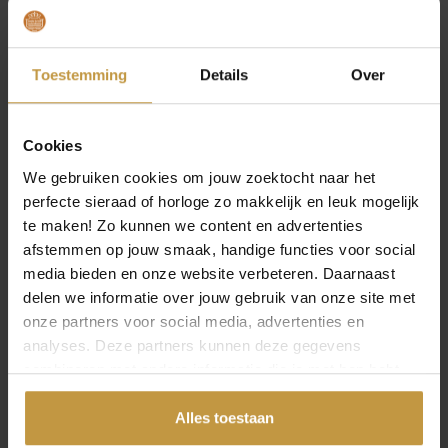
uiteenlopende persoonlijkheden:
Klassiek:
tijdloze ontwerpen in goud of zilver, perfect
Toestemming
Details
Over
bij formele outfits of als blijvend cadeau.
Minimalistisch:
subtiele lijnen en verfijnde
afwerking, ideaal voor een moderne en ingetogen
look.
Cookies
Trendy:
statement sieraden met opvallende vormen
We gebruiken cookies om jouw zoektocht naar het
en materialen, voor wie graag modebewust
perfecte sieraad of horloge zo makkelijk en leuk mogelijk
combineert.
te maken! Zo kunnen we content en advertenties
Luxe:
sieraden van hoogwaardige materialen en
afstemmen op jouw smaak, handige functies voor social
unieke ontwerpen, vaak handgemaakt en met een
media bieden en onze website verbeteren. Daarnaast
exclusieve uitstraling.
delen we informatie over jouw gebruik van onze site met
RINGEN
onze partners voor social media, advertenties en
OPEN FILTER
Ringen zijn symbolisch én stijlvol. Van verlovings- en
analyses. Deze partners kunnen deze gegevens
trouwringen tot modieuze ringen die je outfit compleet
combineren met andere informatie die je met hen hebt
maken. In de collectie vind je zowel gouden als zilveren
gedeeld of die ze hebben verzameld via jouw gebruik van
varianten, maar ook moderne materialen zoals titanium.
hun diensten.
Alles toestaan
Kies voor een subtiel model dat je dagelijks kunt dragen,