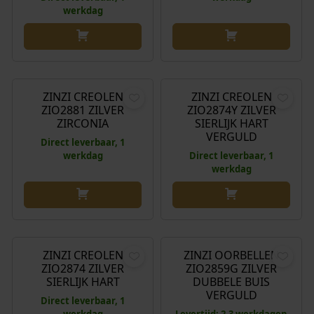
p
€
werkdag
r
i
5
j
9
€
59,95
€
59,95
s
,
w
9
ZINZI CREOLEN
ZINZI CREOLEN
ZIO2881 ZILVER
ZIO2874Y ZILVER
a
5
ZIRCONIA
SIERLIJK HART
s
.
VERGULD
Direct leverbaar, 1
:
werkdag
Direct leverbaar, 1
€
werkdag
6
9
€
59,95
€
99,95
,
9
ZINZI CREOLEN
ZINZI OORBELLEN
5
ZIO2874 ZILVER
ZIO2859G ZILVER
.
SIERLIJK HART
DUBBELE BUIS
VERGULD
Direct leverbaar, 1
werkdag
Levertijd: 2-3 werkdagen