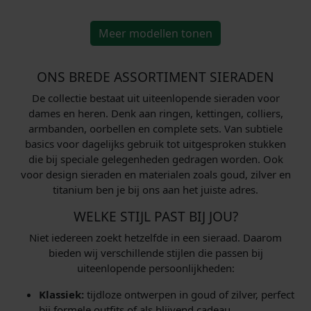
e
i
e
i
j
6
j
4
0
3
l
j
l
j
s
,
s
,
9
9
Meer modellen tonen
i
s
i
s
w
0
w
0
,
,
j
i
j
i
a
0
a
0
0
0
k
s
k
s
ONS BREDE ASSORTIMENT SIERADEN
s
.
s
.
0
0
e
:
e
:
:
:
De collectie bestaat uit uiteenlopende sieraden voor
.
.
p
€
p
€
€
€
dames en heren. Denk aan ringen, kettingen, colliers,
r
r
armbanden, oorbellen en complete sets. Van subtiele
i
5
i
4
9
1
basics voor dagelijks gebruik tot uitgesproken stukken
j
2
j
7
die bij speciale gelegenheden gedragen worden. Ook
5
0
s
,
s
,
voor design sieraden en materialen zoals goud, zilver en
,
5
w
0
w
2
titanium ben je bij ons aan het juiste adres.
0
,
a
0
a
0
0
0
WELKE STIJL PAST BIJ JOU?
s
.
s
.
.
0
:
:
Niet iedereen zoekt hetzelfde in een sieraad. Daarom
.
bieden wij verschillende stijlen die passen bij
€
€
uiteenlopende persoonlijkheden:
6
5
Klassiek:
tijdloze ontwerpen in goud of zilver, perfect
5
9
bij formele outfits of als blijvend cadeau.