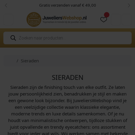
Skip to content
Skip to footer
Gratis verzenden vanaf € 49,00
Vorige
Vol
Cart
Account
P
r
o
d
u
c
Home
Sieraden
t
e
n
z
SIERADEN
o
e
Sieraden zijn de finishing touch van elke outfit. Ze laten
k
e
jouw persoonlijkheid zien, benadrukken je stijl en maken
n
een gewone look bijzonder. Bij JuweliersWebshop vind je
een veelzijdige collectie waarin klassieke elegantie,
moderne trends en luxe details samenkomen. Of je nu
houdt van minimalistische ontwerpen, tijdloze stukken of
juist opvallende en trendy eyecatchers: ons assortiment
biedt voor ieder wat wils. Wij werken samen met bekende