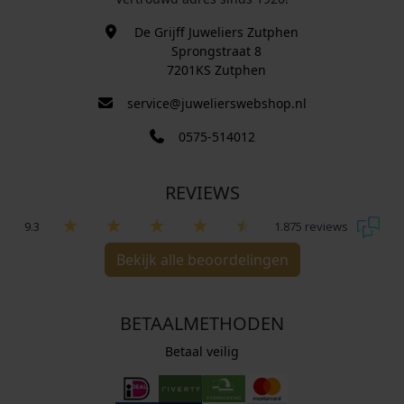
De Grijff Juweliers Zutphen
Sprongstraat 8
7201KS Zutphen
service@juwelierswebshop.nl
0575-514012
REVIEWS
9.3
1.875 reviews
Bekijk alle beoordelingen
BETAALMETHODEN
Betaal veilig