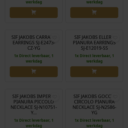
werkdag
werkdag
€
139,00
€
75,00
SIF JAKOBS CARRARA
SIF JAKOBS ELLERA
EARRINGS SJ-E2473-
PIANURA EARRINGS
CZ-YG
SJ-E12019-SS
1x Direct leverbaar, 1
1x Direct leverbaar, 1
werkdag
werkdag
O
H
O
H
€
139,00
€
111,20
€
209,00
€
167,20
o
u
o
u
r
i
r
i
SIF JAKOBS IMPERIA
SIF JAKOBS GOCCIA
Aanbieding!
Aanbieding!
PIANURA PICCOLO
CIRCOLO PIANURA
s
d
s
d
NECKLACE SJ-N10751-
NECKLACE SJ-N2586-
p
i
p
i
Y…
YG
r
g
r
g
1x Direct leverbaar, 1
1x Direct leverbaar, 1
o
e
o
e
werkdag
werkdag