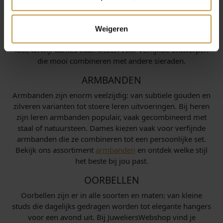
Een ketting is vaak het middelpunt van een outfit. Bij ons
vind je eenvoudige colliers die elke dag gedragen kunnen
worden, maar ook opvallende designstukken met unieke
Weigeren
hangers. Voor heren zijn er robuuste kettingen in zilver of
leer, terwijl dames vaak kiezen voor verfijnde ontwerpen
die mooi combineren met andere sieraden.
ARMBANDEN
Armbanden zijn enorm veelzijdig: van subtiele gouden en
zilveren varianten tot stoere leren uitvoeringen. Bij heren
zijn leren armbanden populair, vaak gecombineerd met
staal of natuursteen. Dames kiezen vaak voor verfijnde
armbanden die ze combineren tot een persoonlijke set.
Bekijk ons assortiment
armbanden
en ontdek welke stijl
het beste bij jou past.
OORBELLEN
Oorbellen zijn er in alle soorten en maten: van kleine
studs die dagelijks gedragen worden tot elegante hangers
voor een avond uit. Bij JuweliersWebshop vind je