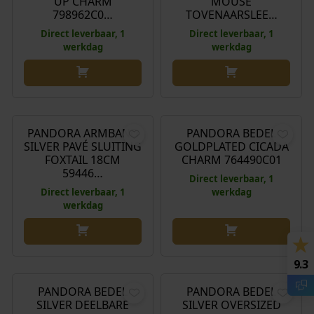
UP CHARM
MOUSE
798962C0…
TOVENAARSLEE…
Direct leverbaar, 1
Direct leverbaar, 1
werkdag
werkdag
€
75,00
€
75,00
PANDORA ARMBAND
PANDORA BEDEL
SILVER PAVÉ SLUITING
GOLDPLATED CICADA
FOXTAIL 18CM
CHARM 764490C01
59446…
Direct leverbaar, 1
Direct leverbaar, 1
werkdag
werkdag
€
69,00
€
79,00
9.3
PANDORA BEDEL
PANDORA BEDEL
SILVER DEELBARE
SILVER OVERSIZED