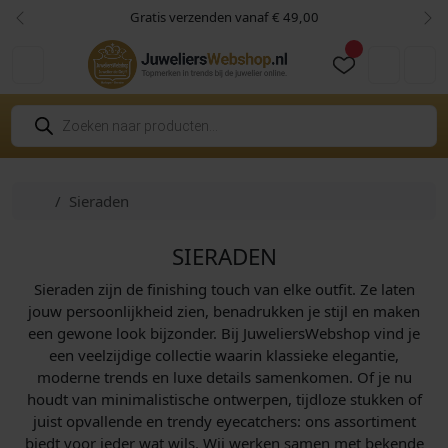
Skip to content
Skip to footer
Gratis verzenden vanaf € 49,00
Vorige
Vol
Cart
Account
P
r
o
d
u
c
Home
Sieraden
t
e
n
z
SIERADEN
o
e
Sieraden zijn de finishing touch van elke outfit. Ze laten
k
e
jouw persoonlijkheid zien, benadrukken je stijl en maken
n
een gewone look bijzonder. Bij JuweliersWebshop vind je
een veelzijdige collectie waarin klassieke elegantie,
moderne trends en luxe details samenkomen. Of je nu
houdt van minimalistische ontwerpen, tijdloze stukken of
juist opvallende en trendy eyecatchers: ons assortiment
biedt voor ieder wat wils. Wij werken samen met bekende