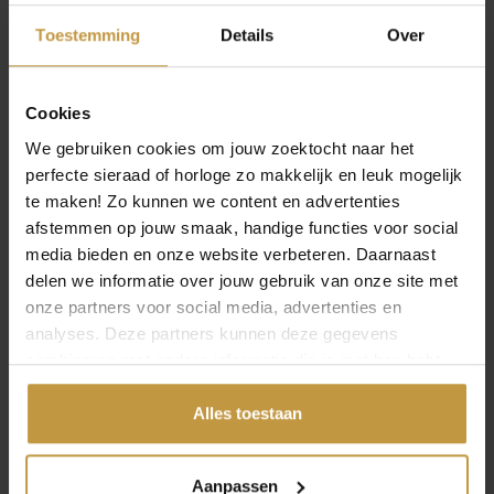
Minimalistisch:
subtiele lijnen en verfijnde
Toestemming
Details
Over
afwerking, ideaal voor een moderne en ingetogen
look.
Trendy:
statement sieraden met opvallende vormen
en materialen, voor wie graag modebewust
Cookies
combineert.
We gebruiken cookies om jouw zoektocht naar het
Luxe:
sieraden van hoogwaardige materialen en
perfecte sieraad of horloge zo makkelijk en leuk mogelijk
unieke ontwerpen, vaak handgemaakt en met een
te maken! Zo kunnen we content en advertenties
exclusieve uitstraling.
afstemmen op jouw smaak, handige functies voor social
RINGEN
media bieden en onze website verbeteren. Daarnaast
delen we informatie over jouw gebruik van onze site met
Ringen zijn symbolisch én stijlvol. Van verlovings- en
onze partners voor social media, advertenties en
trouwringen tot modieuze ringen die je outfit compleet
OPEN FILTER
maken. In de collectie vind je zowel gouden als zilveren
analyses. Deze partners kunnen deze gegevens
varianten, maar ook moderne materialen zoals titanium.
combineren met andere informatie die je met hen hebt
Kies voor een subtiel model dat je dagelijks kunt dragen,
gedeeld of die ze hebben verzameld via jouw gebruik van
of ga voor een opvallende ring die de show steelt bij een
hun diensten.
Alles toestaan
feestelijke gelegenheid.
KETTINGEN EN COLLIERS
Aanpassen