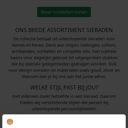
Meer modellen tonen
ONS BREDE ASSORTIMENT SIERADEN
De collectie bestaat uit uiteenlopende sieraden voor
dames en heren. Denk aan ringen, kettingen, colliers,
armbanden, oorbellen en complete sets. Van subtiele
basics voor dagelijks gebruik tot uitgesproken stukken
die bij speciale gelegenheden gedragen worden. Ook
voor design sieraden en materialen zoals goud, zilver en
titanium ben je bij ons aan het juiste adres.
WELKE STIJL PAST BIJ JOU?
Niet iedereen zoekt hetzelfde in een sieraad. Daarom
bieden wij verschillende stijlen die passen bij
uiteenlopende persoonlijkheden:
Klassiek:
tijdloze ontwerpen in goud of zilver, perfect
bij formele outfits of als blijvend cadeau.