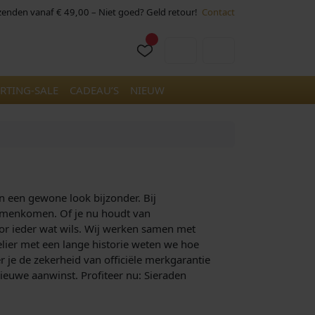
rzenden vanaf € 49,00 – Niet goed? Geld retour!
Contact
Cart
Account
RTING-SALE
CADEAU’S
NIEUW
en een gewone look bijzonder. Bij
 samenkomen. Of je nu houdt van
oor ieder wat wils. Wij werken samen met
elier met een lange historie weten we hoe
er je de zekerheid van officiële merkgarantie
nieuwe aanwinst. Profiteer nu: Sieraden