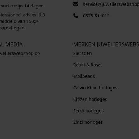
service@juwelierswebshop
tourtermijn 14 dagen.
fessioneel advies. 9.3
0575-514012
middeld van 1500+
oordelingen.
AL MEDIA
MERKEN JUWELIERSWEB
uweliersWebshop op
Sieraden
Rebel & Rose
Trollbeads
Calvin Klein horloges
Citizen horloges
Seiko horloges
Zinzi horloges