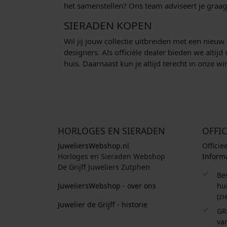
het samenstellen? Ons team adviseert je graag
SIERADEN KOPEN
Wil jij jouw collectie uitbreiden met een nie
designers. Als officiële dealer bieden we altij
huis. Daarnaast kun je altijd terecht in onze wi
HORLOGES EN SIERADEN
OFFIC
JuweliersWebshop.nl
Officie
Horloges en Sieraden Webshop
Informa
De Grijff Juweliers Zutphen
Be
JuweliersWebshop - over ons
hui
(zi
Juwelier de Grijff - historie
GR
van