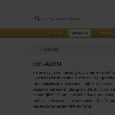
Skip to content
Skip to footer
P
r
o
d
u
HOME
SIERADEN
HORLOGES
c
t
e
n
Home
Sieraden
z
o
e
k
SIERADEN
e
n
Sieraden zijn de finishing touch van elke outfi
JuweliersWebshop vind je een veelzijdige coll
minimalistische ontwerpen, tijdloze stukken of
bekende merken en designers die stuk voor stu
belangrijk het is om een sieraad te dragen dat 
met de service van een vertrouwd adres. Vandaa
nieuwsbrief actie 10% korting!