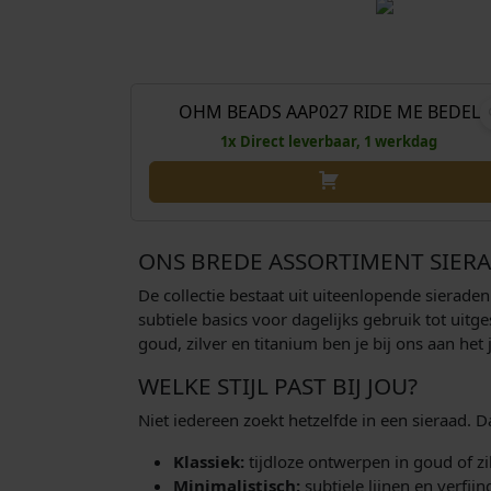
O
€
43,00
€
38
o
r
OHM BEADS AAP027 RIDE ME BEDEL
Aanbieding!
s
1x Direct leverbaar, 1 werkdag
p
r
o
n
ONS BREDE ASSORTIMENT SIER
k
e
De collectie bestaat uit uiteenlopende sierade
l
subtiele basics voor dagelijks gebruik tot ui
goud, zilver en titanium ben je bij ons aan het 
i
j
WELKE STIJL PAST BIJ JOU?
k
Niet iedereen zoekt hetzelfde in een sieraad. 
e
p
Klassiek:
tijdloze ontwerpen in goud of zilv
r
Minimalistisch:
subtiele lijnen en verfi