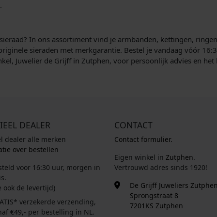
.
uw sieraad? In ons assortiment vind je armbanden, kettingen, rin
d originele sieraden met merkgarantie. Bestel je vandaag vóór 16:3
nkel, Juwelier de Grijff in Zutphen, voor persoonlijk advies en het 
IEEL DEALER
CONTACT
el dealer alle merken
Contact formulier.
tie over bestellen
Eigen winkel in
Zutphen
.
steld voor 16:30 uur, morgen in
Vertrouwd adres sinds 1920!
s.
De Grijff Juweliers Zutphe
e ook de levertijd)
Sprongstraat 8
ATIS* verzekerde verzending,
7201KS Zutphen
af €49,- per bestelling in NL.