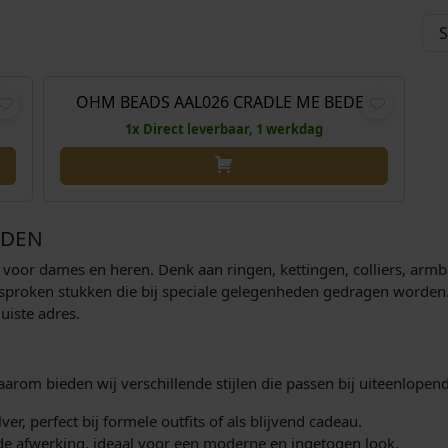
H
O
H
,00
€
43,00
€
38,00
u
o
u
i
r
i
OHM BEADS AAL026 CRADLE ME BEDEL
Aanbieding!
d
s
d
1x Direct leverbaar, 1 werkdag
i
p
i
g
r
g
e
o
e
p
n
p
ADEN
r
k
r
i
e
i
n voor dames en heren. Denk aan ringen, kettingen, colliers, arm
j
l
j
tgesproken stukken die bij speciale gelegenheden gedragen worden
juiste adres.
s
i
s
i
j
i
s
k
s
Daarom bieden wij verschillende stijlen die passen bij uiteenlope
:
e
:
€
p
€
er, perfect bij formele outfits of als blijvend cadeau.
r
jnde afwerking, ideaal voor een moderne en ingetogen look.