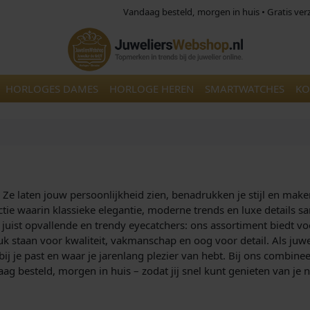
Vandaag besteld, morgen in huis • Gratis ve
HORLOGES DAMES
HORLOGE HEREN
SMARTWATCHES
KO
t. Ze laten jouw persoonlijkheid zien, benadrukken je stijl en mak
ectie waarin klassieke elegantie, moderne trends en luxe details
 juist opvallende en trendy eyecatchers: ons assortiment biedt v
k staan voor kwaliteit, vakmanschap en oog voor detail. Als juw
bij je past en waar je jarenlang plezier van hebt. Bij ons combine
g besteld, morgen in huis – zodat jij snel kunt genieten van je 