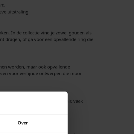
rt.
e uitstraling.
ken. In de collectie vind je zowel gouden als
nt dragen, of ga voor een opvallende ring die
kunnen worden, maar ook opvallende
kiezen voor verfijnde ontwerpen die mooi
eren zijn leren armbanden populair, vaak
 persoonlijke set. Bekijk ons
Over