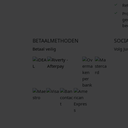
Re
Pro
ge
be
BETAALMETHODEN
SOCI
Betaal veilig
Volg J