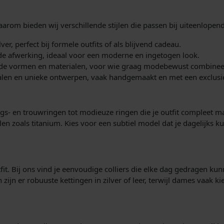
Daarom bieden wij verschillende stijlen die passen bij uiteenlope
er, perfect bij formele outfits of als blijvend cadeau.
jnde afwerking, ideaal voor een moderne en ingetogen look.
de vormen en materialen, voor wie graag modebewust combinee
en en unieke ontwerpen, vaak handgemaakt en met een exclusiev
ings- en trouwringen tot modieuze ringen die je outfit compleet ma
n zoals titanium. Kies voor een subtiel model dat je dagelijks ku
tfit. Bij ons vind je eenvoudige colliers die elke dag gedragen 
ijn er robuuste kettingen in zilver of leer, terwijl dames vaak 