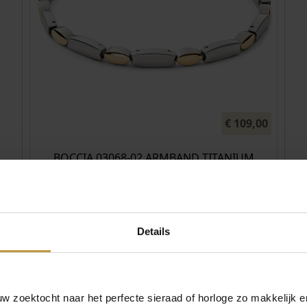
€
109,00
BOCCIA 03068-02 ARMBAND TITANIUM
BICOLOR
Levertijd: 2-3 werkdagen
Details
,00
€
169,00
BOCCIA 08082-03 COLLIER TITANIUM
B
GOUDKLEURIG
 zoektocht naar het perfecte sieraad of horloge zo makkelijk e
Direct leverbaar, 1 werkdag