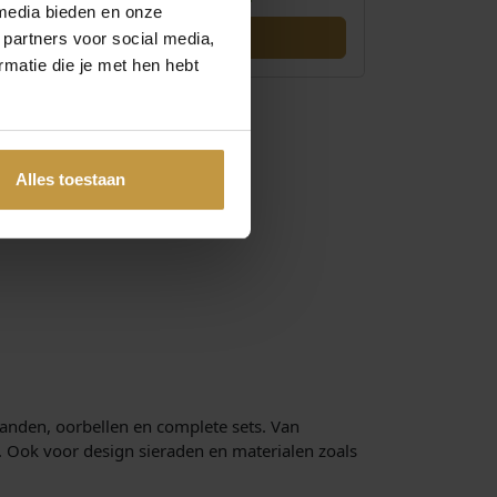
media bieden en onze
 partners voor social media,
matie die je met hen hebt
Alles toestaan
banden, oorbellen en complete sets. Van
. Ook voor design sieraden en materialen zoals