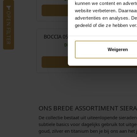
kunnen we content en advert
website verbeteren. Daarnaas
OPEN FILTER
advertenties en analyses. D
€
65
gedeeld of die ze hebben ver
BOCCIA 0565-01 OORHANGERS TITANI
Direct leverbaar, 1 werkdag
Weigeren
ONS BREDE ASSORTIMENT SIER
De collectie bestaat uit uiteenlopende sierade
subtiele basics voor dagelijks gebruik tot ui
goud, zilver en titanium ben je bij ons aan het 