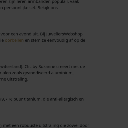
eren zijn leren armbanden populair, vaak
 persoonlijke set. Bekijk ons
s voor een avond uit. Bij JuweliersWebshop
tie
oorbellen
en stem ze eenvoudig af op de
witserland). Clic by Suzanne creëert met de
erialen zoals geanodiseerd aluminium,
e uitstraling.
9,7 % puur titanium, die anti-allergisch en
) met een robuuste uitstraling die zowel door