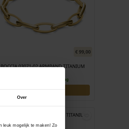
€
99,00
BOCCIA 03071-02 ARMBAND TITANIUM
VERGULD
Direct leverbaar, 1 werkdag
Over
€
79,00
OCCIA 0565-03 OORHANGERS TITANIUM
GOUDKLEURIG
n leuk mogelijk te maken! Zo
Levertijd: 2-3 werkdagen