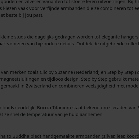
gouden en zilveren varianten tot stoere leren uitvoeringen. Bij h
kiezen vaak voor verfijnde armbanden die ze combineren tot een
et beste bij jou past.
n kleine studs die dagelijks gedragen worden tot elegante hanger
vaak voorzien van bijzondere details. Ontdek de uitgebreide collec
 van merken zoals Clic by Suzanne (Nederland) en Step by Step (Z
 magneetsluitingen en tijdloos design. Step by Step gebruikt mat
dgemaakt in Zwitserland en combineren veelzijdigheid met modern
en huidvriendelijk. Boccia Titanium staat bekend om sieraden van 9
dat ze snel de temperatuur van je huid aannemen.
dha to Buddha biedt handgemaakte armbanden (zilver, leer, koord