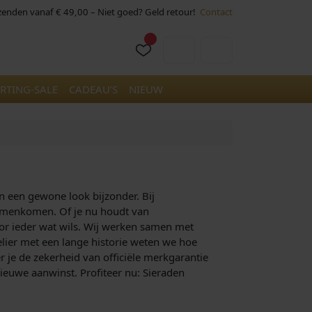
rzenden vanaf € 49,00 – Niet goed? Geld retour!
Contact
Cart
Account
RTING-SALE
CADEAU’S
NIEUW
en een gewone look bijzonder. Bij
 samenkomen. Of je nu houdt van
oor ieder wat wils. Wij werken samen met
elier met een lange historie weten we hoe
er je de zekerheid van officiële merkgarantie
nieuwe aanwinst. Profiteer nu: Sieraden