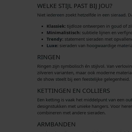
WELKE STIJL PAST BIJ JOU?
Niet iedereen zoekt hetzelfde in een sieraad. 
Klassiek:
tijdloze ontwerpen in goud of zilv
Minimalistisch:
subtiele lijnen en verfi
Trendy:
statement sieraden met opvallen
Luxe:
sieraden van hoogwaardige material
RINGEN
Ringen zijn symbolisch én stijlvol. Van verlov
zilveren varianten, maar ook moderne materiale
de show steelt bij een feestelijke gelegenheid.
KETTINGEN EN COLLIERS
Een ketting is vaak het middelpunt van een ou
designstukken met unieke hangers. Voor heren z
combineren met andere sieraden.
ARMBANDEN