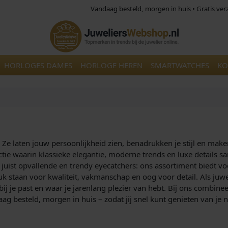
Vandaag besteld, morgen in huis • Gratis ve
HORLOGES DAMES
HORLOGE HEREN
SMARTWATCHES
KO
t. Ze laten jouw persoonlijkheid zien, benadrukken je stijl en mak
ectie waarin klassieke elegantie, moderne trends en luxe details
 juist opvallende en trendy eyecatchers: ons assortiment biedt v
k staan voor kwaliteit, vakmanschap en oog voor detail. Als juw
bij je past en waar je jarenlang plezier van hebt. Bij ons combine
g besteld, morgen in huis – zodat jij snel kunt genieten van je 