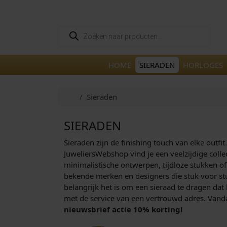
Skip to content
Skip to footer
P
r
o
d
u
HOME
SIERADEN
HORLOGES
c
t
e
n
Home
Sieraden
z
o
e
k
SIERADEN
e
n
Sieraden zijn de finishing touch van elke outfi
JuweliersWebshop vind je een veelzijdige coll
minimalistische ontwerpen, tijdloze stukken of
bekende merken en designers die stuk voor stu
belangrijk het is om een sieraad te dragen dat 
met de service van een vertrouwd adres. Vandaa
nieuwsbrief actie 10% korting!