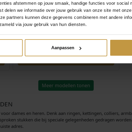
enties afstemmen op jouw smaak, handige functies voor social 
t delen we informatie over jouw gebruik van onze site met onze
eze partners kunnen deze gegevens combineren met andere infor
,00
€
199,00
zameld via jouw gebruik van hun diensten.
UM
BOCCIA 03041-06 ARMBAND TITANIUM
GOUDKLEURIG DIAMANT
Aanpassen
Direct leverbaar, 1 werkdag
Meer modellen tonen
ADEN
n voor dames en heren. Denk aan ringen, kettingen, colliers, arm
tgesproken stukken die bij speciale gelegenheden gedragen worden
juiste adres.