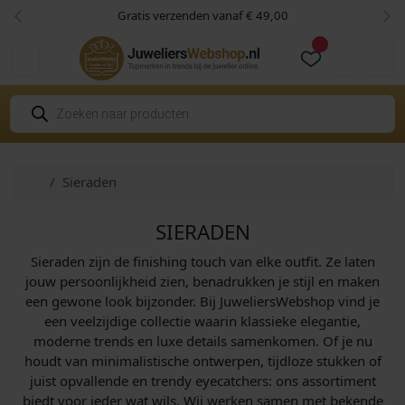
Skip to content
Skip to footer
Gratis verzenden vanaf € 49,00
Vorige
Vol
Cart
Account
P
r
o
d
u
c
Home
Sieraden
t
e
n
z
SIERADEN
o
e
Sieraden zijn de finishing touch van elke outfit. Ze laten
k
e
jouw persoonlijkheid zien, benadrukken je stijl en maken
n
een gewone look bijzonder. Bij JuweliersWebshop vind je
een veelzijdige collectie waarin klassieke elegantie,
moderne trends en luxe details samenkomen. Of je nu
houdt van minimalistische ontwerpen, tijdloze stukken of
juist opvallende en trendy eyecatchers: ons assortiment
biedt voor ieder wat wils. Wij werken samen met bekende