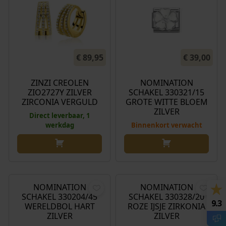
€
89,95
€
39,00
ZINZI CREOLEN
NOMINATION
ZIO2727Y ZILVER
SCHAKEL 330321/15
ZIRCONIA VERGULD
GROTE WITTE BLOEM
ZILVER
Direct leverbaar, 1
werkdag
Binnenkort verwacht
€
27,00
€
44,00
NOMINATION
NOMINATION
SCHAKEL 330204/45
SCHAKEL 330328/20
9.3
WERELDBOL HART
ROZE IJSJE ZIRKONIA
ZILVER
ZILVER