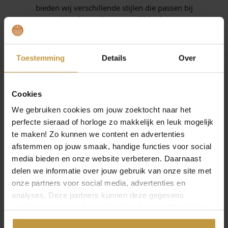
bieden wij verschillende stijlen die passen bij
uiteenlopende persoonlijkheden:
Klassiek:
tijdloze ontwerpen in goud of zilver, perfect
bij formele outfits of als blijvend cadeau.
Toestemming
Details
Over
Minimalistisch:
subtiele lijnen en verfijnde
afwerking, ideaal voor een moderne en ingetogen
look.
Trendy:
statement sieraden met opvallende vormen
Cookies
en materialen, voor wie graag modebewust
We gebruiken cookies om jouw zoektocht naar het
combineert.
perfecte sieraad of horloge zo makkelijk en leuk mogelijk
Luxe:
sieraden van hoogwaardige materialen en
te maken! Zo kunnen we content en advertenties
unieke ontwerpen, vaak handgemaakt en met een
afstemmen op jouw smaak, handige functies voor social
exclusieve uitstraling.
media bieden en onze website verbeteren. Daarnaast
RINGEN
delen we informatie over jouw gebruik van onze site met
onze partners voor social media, advertenties en
Ringen zijn symbolisch én stijlvol. Van verlovings- en
OPEN FILTER
analyses. Deze partners kunnen deze gegevens
trouwringen tot modieuze ringen die je outfit compleet
maken. In de collectie vind je zowel gouden als zilveren
combineren met andere informatie die je met hen hebt
varianten, maar ook moderne materialen zoals titanium.
gedeeld of die ze hebben verzameld via jouw gebruik van