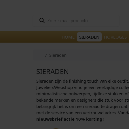
Skip to content
Skip to footer
P
r
o
d
u
HOME
SIERADEN
HORLOGES
c
t
e
n
Home
Sieraden
z
o
e
k
SIERADEN
e
n
Sieraden zijn de finishing touch van elke outfi
JuweliersWebshop vind je een veelzijdige coll
minimalistische ontwerpen, tijdloze stukken of
bekende merken en designers die stuk voor stu
belangrijk het is om een sieraad te dragen dat 
met de service van een vertrouwd adres. Vandaa
nieuwsbrief actie 10% korting!