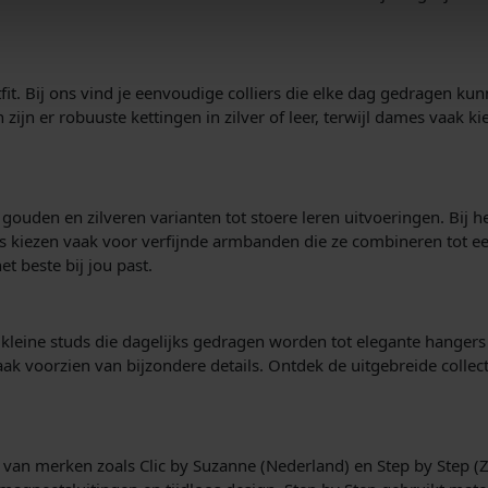
1
9
,
tfit. Bij ons vind je eenvoudige colliers die elke dag gedragen 
0
ijn er robuuste kettingen in zilver of leer, terwijl dames vaak 
0
.
gouden en zilveren varianten tot stoere leren uitvoeringen. Bij h
kiezen vaak voor verfijnde armbanden die ze combineren tot een
et beste bij jou past.
n kleine studs die dagelijks gedragen worden tot elegante hanger
vaak voorzien van bijzondere details. Ontdek de uitgebreide collec
 van merken zoals Clic by Suzanne (Nederland) en Step by Step (Z