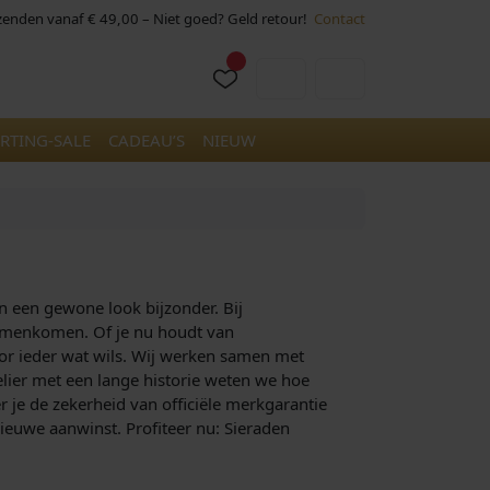
rzenden vanaf € 49,00 – Niet goed? Geld retour!
Contact
Cart
Account
RTING-SALE
CADEAU’S
NIEUW
en een gewone look bijzonder. Bij
 samenkomen. Of je nu houdt van
oor ieder wat wils. Wij werken samen met
elier met een lange historie weten we hoe
er je de zekerheid van officiële merkgarantie
nieuwe aanwinst. Profiteer nu: Sieraden