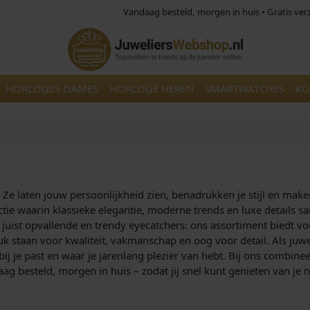
Vandaag besteld, morgen in huis • Gratis ve
HORLOGES DAMES
HORLOGE HEREN
SMARTWATCHES
KO
t. Ze laten jouw persoonlijkheid zien, benadrukken je stijl en mak
ectie waarin klassieke elegantie, moderne trends en luxe details
 juist opvallende en trendy eyecatchers: ons assortiment biedt v
k staan voor kwaliteit, vakmanschap en oog voor detail. Als juw
bij je past en waar je jarenlang plezier van hebt. Bij ons combine
g besteld, morgen in huis – zodat jij snel kunt genieten van je 