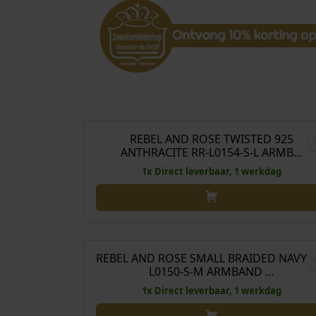
O
€
239,00
€
178
o
r
REBEL AND ROSE TWISTED 925
Aanbieding!
ANTHRACITE RR-L0154-S-L ARMB…
s
p
1x Direct leverbaar, 1 werkdag
r
o
n
O
€
129,00
€
88
k
o
e
r
REBEL AND ROSE SMALL BRAIDED NAVY R
Aanbieding!
L0150-S-M ARMBAND …
l
s
i
p
1x Direct leverbaar, 1 werkdag
j
r