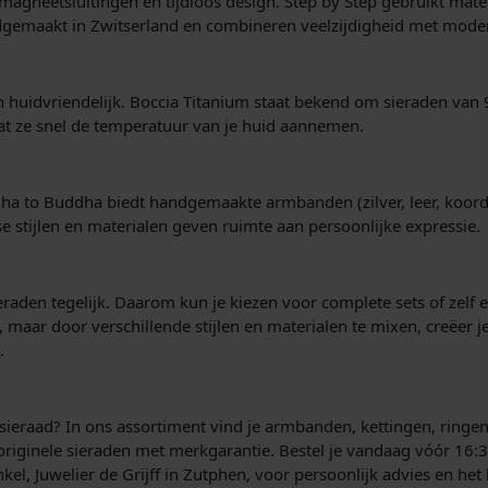
 magneetsluitingen en tijdloos design. Step by Step gebruikt mat
dgemaakt in Zwitserland en combineren veelzijdigheid met modern
en huidvriendelijk. Boccia Titanium staat bekend om sieraden van 9
dat ze snel de temperatuur van je huid aannemen.
dha to Buddha biedt handgemaakte armbanden (zilver, leer, koord
stijlen en materialen geven ruimte aan persoonlijke expressie.
den tegelijk. Daarom kun je kiezen voor complete sets of zelf 
maar door verschillende stijlen en materialen te mixen, creëer je
.
uw sieraad? In ons assortiment vind je armbanden, kettingen, rin
d originele sieraden met merkgarantie. Bestel je vandaag vóór 16:3
nkel, Juwelier de Grijff in Zutphen, voor persoonlijk advies en het 