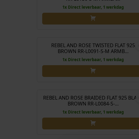
.
j
i
p
1x Direct leverbaar, 1 werkdag
1
s
j
r
2
w
k
o
9
a
e
n
O
€
149,00
€
108
,
s
p
k
o
0
:
r
e
r
REBEL AND ROSE TWISTED FLAT 925
Aanbieding!
0
€
BROWN RR-L0091-S-M ARMB…
i
l
s
.
j
i
p
1x Direct leverbaar, 1 werkdag
1
s
j
r
2
w
k
o
9
a
e
n
O
€
119,00
€
88
,
s
p
k
o
0
:
r
e
r
REBEL AND ROSE BRAIDED FLAT 925 BLA
Aanbieding!
0
€
BROWN RR-L0084-S-…
i
l
s
.
j
i
p
1x Direct leverbaar, 1 werkdag
1
s
j
r
5
w
k
o
9
a
e
n