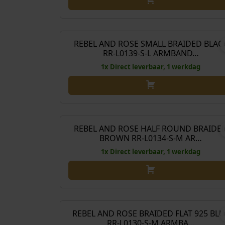
k
o
e
n
O
€
129,00
€
88
p
k
o
r
e
r
REBEL AND ROSE SMALL BRAIDED BLAC
Aanbieding!
RR-L0139-S-L ARMBAND…
i
l
s
j
i
p
1x Direct leverbaar, 1 werkdag
s
j
r
w
k
o
a
e
n
O
€
159,00
€
118
s
p
k
o
:
r
e
r
REBEL AND ROSE HALF ROUND BRAIDE
Aanbieding!
€
BROWN RR-L0134-S-M AR…
i
l
s
j
i
p
1x Direct leverbaar, 1 werkdag
2
s
j
r
3
w
k
o
9
a
e
n
O
€
149,00
€
108
,
s
p
k
o
0
:
r
e
r
REBEL AND ROSE BRAIDED FLAT 925 BLU
Aanbieding!
0
€
RR-L0130-S-M ARMBA…
i
l
s