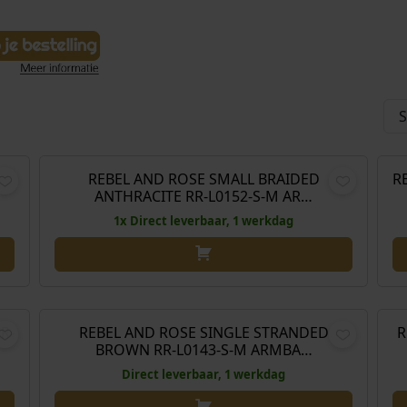
H
O
H
,00
€
129,00
€
88,00
u
o
u
i
r
i
REBEL AND ROSE SMALL BRAIDED
R
Aanbieding!
A
ANTHRACITE RR-L0152-S-M AR…
d
s
d
i
p
i
1x Direct leverbaar, 1 werkdag
g
r
g
e
o
e
p
n
p
H
,00
€
129,00
r
k
r
u
i
e
i
i
R-
REBEL AND ROSE SINGLE STRANDED
R
A
BROWN RR-L0143-S-M ARMBA…
j
l
j
d
s
i
s
i
Direct leverbaar, 1 werkdag
i
j
i
g