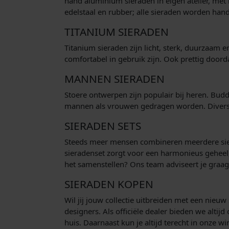
hand aluminium sieraden in eigen atelier, met
edelstaal en rubber; alle sieraden worden han
TITANIUM SIERADEN
Titanium sieraden zijn licht, sterk, duurzaam 
comfortabel in gebruik zijn. Ook prettig door
MANNEN SIERADEN
Stoere ontwerpen zijn populair bij heren. Bud
mannen als vrouwen gedragen worden. Diverse 
SIERADEN SETS
Steeds meer mensen combineren meerdere siera
sieradenset zorgt voor een harmonieus geheel, 
het samenstellen? Ons team adviseert je graag
SIERADEN KOPEN
Wil jij jouw collectie uitbreiden met een nie
designers. Als officiële dealer bieden we altij
huis. Daarnaast kun je altijd terecht in onze wi