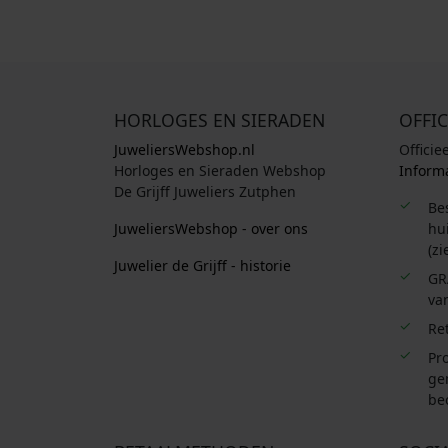
HORLOGES EN SIERADEN
OFFIC
JuweliersWebshop.nl
Officie
Horloges en Sieraden Webshop
Informa
De Grijff Juweliers Zutphen
Be
JuweliersWebshop - over ons
hui
(zi
Juwelier de Grijff - historie
GR
van
Re
Pro
ge
be