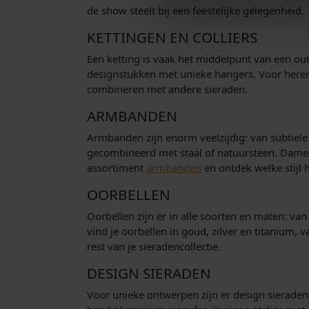
de show steelt bij een feestelijke gelegenheid.
1
9
KETTINGEN EN COLLIERS
,
Een ketting is vaak het middelpunt van een ou
0
designstukken met unieke hangers. Voor heren z
0
combineren met andere sieraden.
.
ARMBANDEN
Armbanden zijn enorm veelzijdig: van subtiele 
gecombineerd met staal of natuursteen. Dames 
assortiment
armbanden
en ontdek welke stijl h
OORBELLEN
Oorbellen zijn er in alle soorten en maten: va
vind je oorbellen in goud, zilver en titanium, 
rest van je sieradencollectie.
DESIGN SIERADEN
Voor unieke ontwerpen zijn er design sieraden