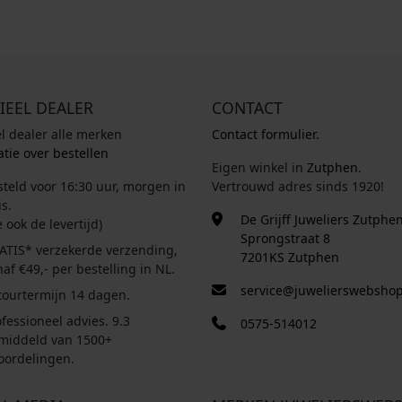
IEEL DEALER
CONTACT
el dealer alle merken
Contact formulier.
tie over bestellen
Eigen winkel in
Zutphen
.
steld voor 16:30 uur, morgen in
Vertrouwd adres sinds 1920!
s.
De Grijff Juweliers Zutphe
e ook de levertijd)
Sprongstraat 8
ATIS* verzekerde verzending,
7201KS Zutphen
af €49,- per bestelling in NL.
service@juwelierswebshop
tourtermijn 14 dagen.
fessioneel advies. 9.3
0575-514012
middeld van 1500+
oordelingen.