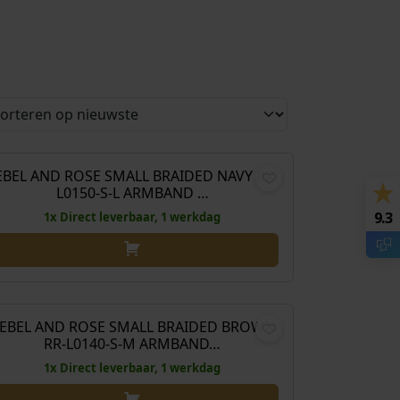
O
H
€
129,00
€
88,00
o
u
r
i
EBEL AND ROSE SMALL BRAIDED NAVY RR-
anbieding!
L0150-S-L ARMBAND …
s
d
p
i
9.3
1x Direct leverbaar, 1 werkdag
r
g
o
e
n
p
O
H
€
129,00
€
88,00
k
r
o
u
e
i
r
i
EBEL AND ROSE SMALL BRAIDED BROWN
anbieding!
RR-L0140-S-M ARMBAND…
l
j
s
d
i
s
p
i
1x Direct leverbaar, 1 werkdag
j
i
r
g