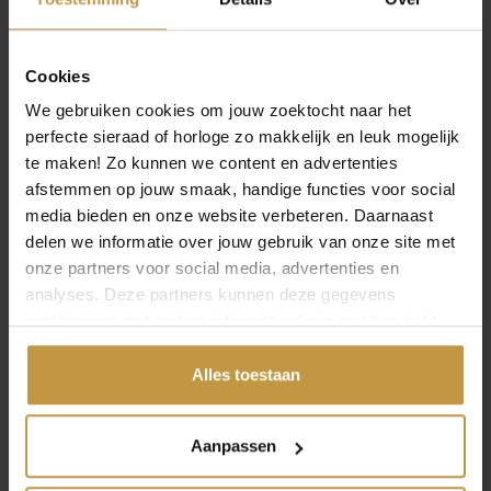
(Zwitserland). Clic by Suzanne creëert met de hand
aluminium sieraden in eigen atelier, met
magneetsluitingen en tijdloos design. Step by Step
Cookies
gebruikt materialen zoals geanodiseerd aluminium,
edelstaal en rubber; alle sieraden worden handgemaakt
We gebruiken cookies om jouw zoektocht naar het
in Zwitserland en combineren veelzijdigheid met
perfecte sieraad of horloge zo makkelijk en leuk mogelijk
moderne uitstraling.
te maken! Zo kunnen we content en advertenties
TITANIUM SIERADEN
afstemmen op jouw smaak, handige functies voor social
media bieden en onze website verbeteren. Daarnaast
Titanium sieraden zijn licht, sterk, duurzaam en
delen we informatie over jouw gebruik van onze site met
huidvriendelijk. Boccia Titanium staat bekend om
onze partners voor social media, advertenties en
sieraden van 99,7 % puur titanium, die anti-allergisch en
OPEN FILTER
analyses. Deze partners kunnen deze gegevens
comfortabel in gebruik zijn. Ook prettig doordat ze snel
combineren met andere informatie die je met hen hebt
de temperatuur van je huid aannemen.
gedeeld of die ze hebben verzameld via jouw gebruik van
MANNEN SIERADEN
hun diensten.
Alles toestaan
Stoere ontwerpen zijn populair bij heren. Buddha to
Buddha biedt handgemaakte armbanden (zilver, leer,
koord) met een robuuste uitstraling die zowel door
Aanpassen
mannen als vrouwen gedragen worden. Diverse stijlen en