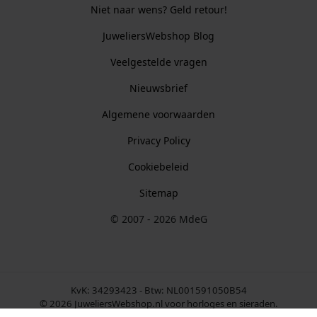
Niet naar wens? Geld retour!
JuweliersWebshop Blog
Veelgestelde vragen
Nieuwsbrief
Algemene voorwaarden
Privacy Policy
Cookiebeleid
Sitemap
© 2007 - 2026 MdeG
KvK: 34293423 - Btw: NL001591050B54
© 2026 JuweliersWebshop.nl voor horloges en sieraden.