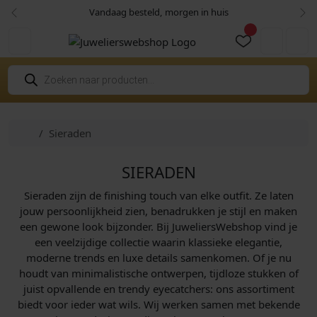
Skip to content
Skip to footer
Vandaag besteld, morgen in huis
Vorige
Vol
Cart
Account
P
r
o
d
u
c
Home
Sieraden
t
e
n
z
SIERADEN
o
e
Sieraden zijn de finishing touch van elke outfit. Ze laten
k
e
jouw persoonlijkheid zien, benadrukken je stijl en maken
n
een gewone look bijzonder. Bij JuweliersWebshop vind je
een veelzijdige collectie waarin klassieke elegantie,
moderne trends en luxe details samenkomen. Of je nu
houdt van minimalistische ontwerpen, tijdloze stukken of
juist opvallende en trendy eyecatchers: ons assortiment
biedt voor ieder wat wils. Wij werken samen met bekende