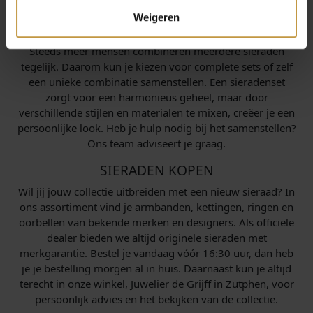
materialen geven ruimte aan persoonlijke expressie.
Weigeren
SIERADEN SETS
Steeds meer mensen combineren meerdere sieraden
tegelijk. Daarom kun je kiezen voor complete sets of zelf
een unieke combinatie samenstellen. Een sieradenset
zorgt voor een harmonieus geheel, maar door
verschillende stijlen en materialen te mixen, creëer je een
persoonlijke look. Heb je hulp nodig bij het samenstellen?
Ons team adviseert je graag.
SIERADEN KOPEN
Wil jij jouw collectie uitbreiden met een nieuw sieraad? In
ons assortiment vind je armbanden, kettingen, ringen en
oorbellen van bekende merken en designers. Als officiële
dealer bieden we altijd originele sieraden met
merkgarantie. Bestel je vandaag vóór 16:30 uur, dan heb
je je bestelling morgen al in huis. Daarnaast kun je altijd
terecht in onze winkel, Juwelier de Grijff in Zutphen, voor
persoonlijk advies en het bekijken van de collectie.