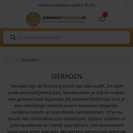
Skip to content
Skip to footer
Gratis verzenden vanaf € 49,00
Vorige
Vol
Cart
Account
P
r
o
d
u
c
Home
Sieraden
t
e
n
z
SIERADEN
o
e
Sieraden zijn de finishing touch van elke outfit. Ze laten
k
e
jouw persoonlijkheid zien, benadrukken je stijl en maken
n
een gewone look bijzonder. Bij JuweliersWebshop vind je
een veelzijdige collectie waarin klassieke elegantie,
moderne trends en luxe details samenkomen. Of je nu
houdt van minimalistische ontwerpen, tijdloze stukken of
juist opvallende en trendy eyecatchers: ons assortiment
biedt voor ieder wat wils. Wij werken samen met bekende