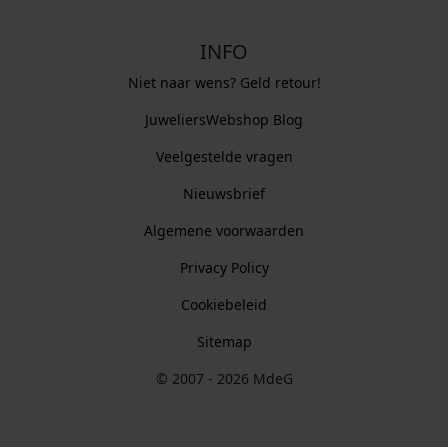
INFO
Niet naar wens? Geld retour!
JuweliersWebshop Blog
Veelgestelde vragen
Nieuwsbrief
Algemene voorwaarden
Privacy Policy
Cookiebeleid
Sitemap
© 2007 - 2026 MdeG