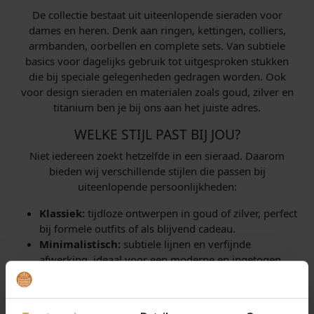
De collectie bestaat uit uiteenlopende sieraden voor
dames en heren. Denk aan ringen, kettingen, colliers,
armbanden, oorbellen en complete sets. Van subtiele
basics voor dagelijks gebruik tot uitgesproken stukken
die bij speciale gelegenheden gedragen worden. Ook
voor design sieraden en materialen zoals goud, zilver en
titanium ben je bij ons aan het juiste adres.
WELKE STIJL PAST BIJ JOU?
Niet iedereen zoekt hetzelfde in een sieraad. Daarom
bieden wij verschillende stijlen die passen bij
uiteenlopende persoonlijkheden:
Klassiek:
tijdloze ontwerpen in goud of zilver, perfect
bij formele outfits of als blijvend cadeau.
Minimalistisch:
subtiele lijnen en verfijnde
afwerking, ideaal voor een moderne en ingetogen
look.
Trendy:
statement sieraden met opvallende vormen
en materialen, voor wie graag modebewust