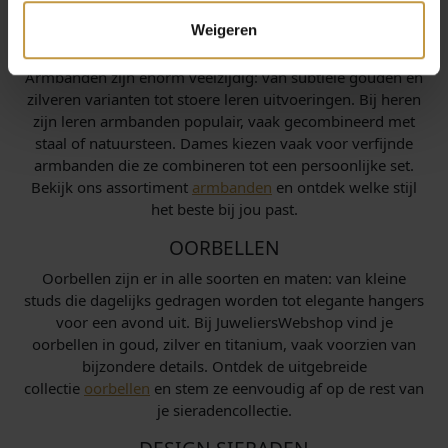
die mooi combineren met andere sieraden.
Weigeren
ARMBANDEN
Armbanden zijn enorm veelzijdig: van subtiele gouden en
zilveren varianten tot stoere leren uitvoeringen. Bij heren
zijn leren armbanden populair, vaak gecombineerd met
staal of natuursteen. Dames kiezen vaak voor verfijnde
armbanden die ze combineren tot een persoonlijke set.
Bekijk ons assortiment
armbanden
en ontdek welke stijl
het beste bij jou past.
OORBELLEN
Oorbellen zijn er in alle soorten en maten: van kleine
studs die dagelijks gedragen worden tot elegante hangers
voor een avond uit. Bij JuweliersWebshop vind je
oorbellen in goud, zilver en titanium, vaak voorzien van
bijzondere details. Ontdek de uitgebreide
collectie
oorbellen
en stem ze eenvoudig af op de rest van
je sieradencollectie.