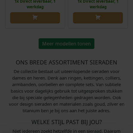
p
€
p
€
1x Direct leverbaar, 1
1x Direct leverbaar, 1
o
e
o
e
werkdag
werkdag
r
r
n
p
n
p
1
1
i
1
i
1
k
r
k
r
2
2
j
1
j
1
e
i
e
i
9
9
s
8
s
8
l
j
l
j
,
,
w
,
w
,
i
s
i
s
0
0
a
Meer modellen tonen
0
a
0
j
i
j
i
0
0
s
0
s
0
k
s
k
s
.
.
:
.
:
.
e
:
e
:
ONS BREDE ASSORTIMENT SIERADEN
€
€
p
€
p
€
De collectie bestaat uit uiteenlopende sieraden voor
r
r
dames en heren. Denk aan ringen, kettingen, colliers,
1
1
i
1
i
1
armbanden, oorbellen en complete sets. Van subtiele
5
5
j
1
j
1
basics voor dagelijks gebruik tot uitgesproken stukken
9
9
s
8
s
8
die bij speciale gelegenheden gedragen worden. Ook
,
,
w
,
w
,
voor design sieraden en materialen zoals goud, zilver en
0
0
titanium ben je bij ons aan het juiste adres.
a
0
a
0
0
0
s
0
s
0
WELKE STIJL PAST BIJ JOU?
.
.
:
.
:
.
Niet iedereen zoekt hetzelfde in een sieraad. Daarom
€
€