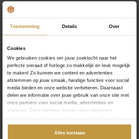
bieden wij verschillende stijlen die passen bij
uiteenlopende persoonlijkheden:
1
1
5
5
Klassiek:
tijdloze ontwerpen in goud of zilver, perfect
Toestemming
Details
Over
9
9
bij formele outfits of als blijvend cadeau.
,
,
Minimalistisch:
subtiele lijnen en verfijnde
0
0
afwerking, ideaal voor een moderne en ingetogen
Cookies
look.
0
0
Trendy:
statement sieraden met opvallende vormen
.
.
We gebruiken cookies om jouw zoektocht naar het
en materialen, voor wie graag modebewust
perfecte sieraad of horloge zo makkelijk en leuk mogelijk
combineert.
te maken! Zo kunnen we content en advertenties
Luxe:
sieraden van hoogwaardige materialen en
afstemmen op jouw smaak, handige functies voor social
unieke ontwerpen, vaak handgemaakt en met een
media bieden en onze website verbeteren. Daarnaast
exclusieve uitstraling.
delen we informatie over jouw gebruik van onze site met
RINGEN
onze partners voor social media, advertenties en
OPEN FILTER
analyses. Deze partners kunnen deze gegevens
Ringen zijn symbolisch én stijlvol. Van verlovings- en
combineren met andere informatie die je met hen hebt
trouwringen tot modieuze ringen die je outfit compleet
gedeeld of die ze hebben verzameld via jouw gebruik van
maken. In de collectie vind je zowel gouden als zilveren
hun diensten.
Alles toestaan
varianten, maar ook moderne materialen zoals titanium.