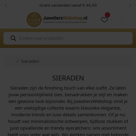
Skip to content
Skip to footer
Gratis verzenden vanaf € 49,00
Vorige
Vol
Cart
Account
P
r
o
d
u
c
Home
Sieraden
t
e
n
z
SIERADEN
o
e
Sieraden zijn de finishing touch van elke outfit. Ze laten
k
e
jouw persoonlijkheid zien, benadrukken je stijl en maken
n
een gewone look bijzonder. Bij JuweliersWebshop vind je
een veelzijdige collectie waarin klassieke elegantie,
moderne trends en luxe details samenkomen. Of je nu
houdt van minimalistische ontwerpen, tijdloze stukken of
juist opvallende en trendy eyecatchers: ons assortiment
biedt voor ieder wat wils. Wij werken samen met bekende