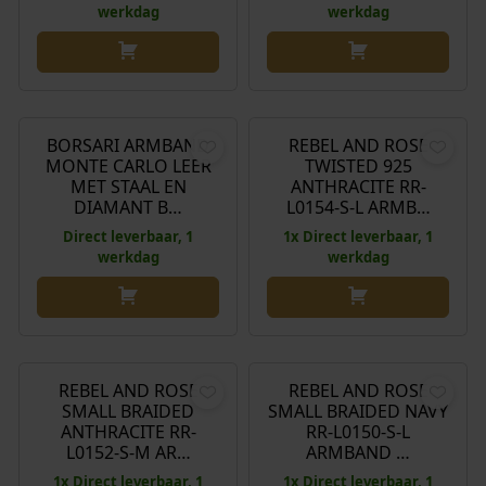
werkdag
werkdag
O
H
€
109,00
€
239,00
€
178,00
o
u
r
i
BORSARI ARMBAND
REBEL AND ROSE
Aanbieding!
MONTE CARLO LEER
TWISTED 925
s
d
MET STAAL EN
ANTHRACITE RR-
p
i
DIAMANT B…
L0154-S-L ARMB…
r
g
Direct leverbaar, 1
1x Direct leverbaar, 1
o
e
werkdag
werkdag
n
p
k
r
e
i
O
H
O
H
€
129,00
€
88,00
€
129,00
€
88,00
l
j
o
u
o
u
i
s
r
i
r
i
REBEL AND ROSE
REBEL AND ROSE
Aanbieding!
Aanbieding!
j
i
SMALL BRAIDED
SMALL BRAIDED NAVY
s
d
s
d
k
s
ANTHRACITE RR-
RR-L0150-S-L
p
i
p
i
L0152-S-M AR…
ARMBAND …
e
:
r
g
r
g
p
€
1x Direct leverbaar, 1
1x Direct leverbaar, 1