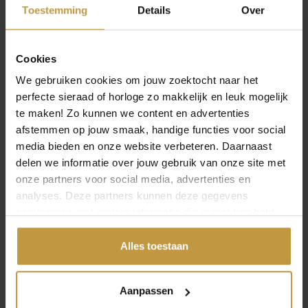
Toestemming
Details
Over
merken zoals Clic by Suzanne (Nederland) en Step by Step
(Zwitserland). Clic by Suzanne creëert met de hand
aluminium sieraden in eigen atelier, met
magneetsluitingen en tijdloos design. Step by Step
Cookies
gebruikt materialen zoals geanodiseerd aluminium,
We gebruiken cookies om jouw zoektocht naar het
edelstaal en rubber; alle sieraden worden handgemaakt
perfecte sieraad of horloge zo makkelijk en leuk mogelijk
in Zwitserland en combineren veelzijdigheid met
te maken! Zo kunnen we content en advertenties
moderne uitstraling.
afstemmen op jouw smaak, handige functies voor social
TITANIUM SIERADEN
media bieden en onze website verbeteren. Daarnaast
delen we informatie over jouw gebruik van onze site met
Titanium sieraden zijn licht, sterk, duurzaam en
huidvriendelijk. Boccia Titanium staat bekend om
onze partners voor social media, advertenties en
OPEN FILTER
sieraden van 99,7 % puur titanium, die anti-allergisch en
analyses. Deze partners kunnen deze gegevens
comfortabel in gebruik zijn. Ook prettig doordat ze snel
combineren met andere informatie die je met hen hebt
de temperatuur van je huid aannemen.
gedeeld of die ze hebben verzameld via jouw gebruik van
hun diensten.
Alles toestaan
MANNEN SIERADEN
Stoere ontwerpen zijn populair bij heren. Buddha to
Buddha biedt handgemaakte armbanden (zilver, leer,
Aanpassen
koord) met een robuuste uitstraling die zowel door