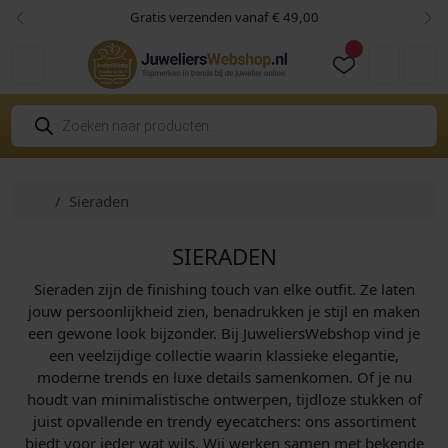
Skip to content
Skip to footer
Gratis verzenden vanaf € 49,00
Vorige
Vol
Cart
Account
P
r
o
d
u
c
Home
Sieraden
t
e
n
z
SIERADEN
o
e
Sieraden zijn de finishing touch van elke outfit. Ze laten
k
e
jouw persoonlijkheid zien, benadrukken je stijl en maken
n
een gewone look bijzonder. Bij JuweliersWebshop vind je
een veelzijdige collectie waarin klassieke elegantie,
moderne trends en luxe details samenkomen. Of je nu
houdt van minimalistische ontwerpen, tijdloze stukken of
juist opvallende en trendy eyecatchers: ons assortiment
biedt voor ieder wat wils. Wij werken samen met bekende