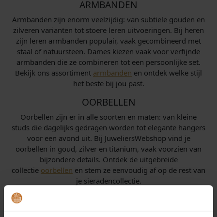
ARMBANDEN
Armbanden zijn enorm veelzijdig: van subtiele gouden en
zilveren varianten tot stoere leren uitvoeringen. Bij heren
zijn leren armbanden populair, vaak gecombineerd met
staal of natuursteen. Dames kiezen vaak voor verfijnde
armbanden die ze combineren tot een persoonlijke set.
Bekijk ons assortiment
armbanden
en ontdek welke stijl
het beste bij jou past.
OORBELLEN
Oorbellen zijn er in alle soorten en maten: van kleine
studs die dagelijks gedragen worden tot elegante hangers
voor een avond uit. Bij JuweliersWebshop vind je
oorbellen in goud, zilver en titanium, vaak voorzien van
bijzondere details. Ontdek de uitgebreide
collectie
oorbellen
en stem ze eenvoudig af op de rest van
je sieradencollectie.
DESIGN SIERADEN
Voor unieke ontwerpen zijn er design sieraden van