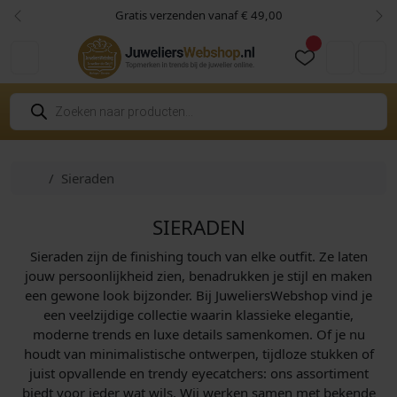
Skip to content
Skip to footer
Gratis verzenden vanaf € 49,00
Vorige
Vol
Cart
Account
P
r
o
d
u
c
Home
Sieraden
t
e
n
z
SIERADEN
o
e
Sieraden zijn de finishing touch van elke outfit. Ze laten
k
e
jouw persoonlijkheid zien, benadrukken je stijl en maken
n
een gewone look bijzonder. Bij JuweliersWebshop vind je
een veelzijdige collectie waarin klassieke elegantie,
moderne trends en luxe details samenkomen. Of je nu
houdt van minimalistische ontwerpen, tijdloze stukken of
juist opvallende en trendy eyecatchers: ons assortiment
biedt voor ieder wat wils. Wij werken samen met bekende