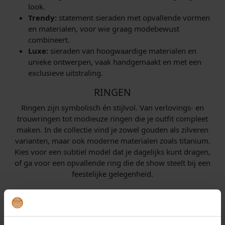
look.
Trendy:
statement sieraden met opvallende vormen
en materialen, voor wie graag modebewust
combineert.
Luxe:
sieraden van hoogwaardige materialen en
unieke ontwerpen, vaak handgemaakt en met een
exclusieve uitstraling.
RINGEN
Ringen zijn symbolisch én stijlvol. Van verlovings- en
trouwringen tot modieuze ringen die je outfit compleet
maken. In de collectie vind je zowel gouden als zilveren
varianten, maar ook moderne materialen zoals titanium.
Kies voor een subtiel model dat je dagelijks kunt dragen,
of ga voor een opvallende ring die de show steelt bij een
feestelijke gelegenheid.
KETTINGEN EN COLLIERS
Een ketting is vaak het middelpunt van een outfit. Bij ons
vind je eenvoudige colliers die elke dag gedragen kunnen