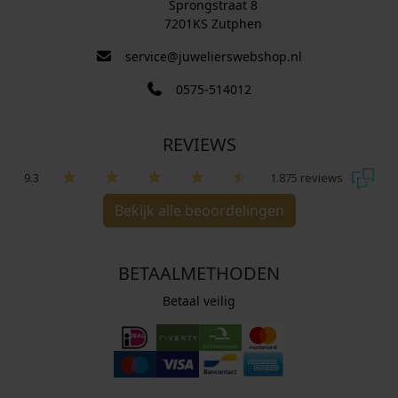
Sprongstraat 8
7201KS Zutphen
service@juwelierswebshop.nl
0575-514012
REVIEWS
9.3
1.875 reviews
Bekijk alle beoordelingen
BETAALMETHODEN
Betaal veilig