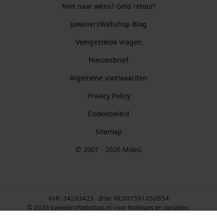
Niet naar wens? Geld retour!
JuweliersWebshop Blog
Veelgestelde vragen
Nieuwsbrief
Algemene voorwaarden
Privacy Policy
Cookiebeleid
Sitemap
© 2007 - 2026 MdeG
KvK: 34293423 - Btw: NL001591050B54
© 2026 JuweliersWebshop.nl voor horloges en sieraden.