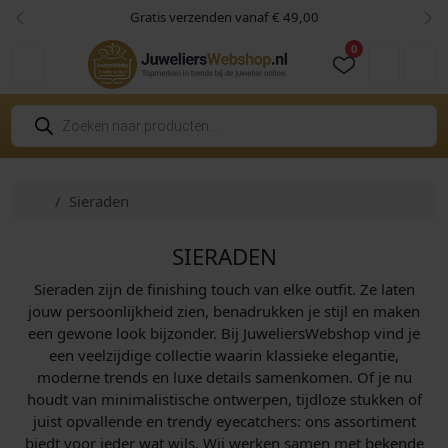
Skip to content
Skip to footer
49,00
Niet goed? Geld retour!
Vorige
Vol
0
Cart
Account
P
r
o
d
u
c
Home
Sieraden
t
e
n
z
SIERADEN
o
e
Sieraden zijn de finishing touch van elke outfit. Ze laten
k
e
jouw persoonlijkheid zien, benadrukken je stijl en maken
n
een gewone look bijzonder. Bij JuweliersWebshop vind je
een veelzijdige collectie waarin klassieke elegantie,
moderne trends en luxe details samenkomen. Of je nu
houdt van minimalistische ontwerpen, tijdloze stukken of
juist opvallende en trendy eyecatchers: ons assortiment
biedt voor ieder wat wils. Wij werken samen met bekende