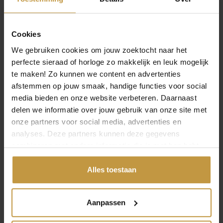
VARIATIONS MIX-
BLACK RR-60147-B-L
ARMBAN…
Cookies
Direct leverbaar, 1
werkdag
We gebruiken cookies om jouw zoektocht naar het
perfecte sieraad of horloge zo makkelijk en leuk mogelijk
te maken! Zo kunnen we content en advertenties
€
75,00
€
169,00
afstemmen op jouw smaak, handige functies voor social
media bieden en onze website verbeteren. Daarnaast
COEUR DE LION
COEUR DE LION
delen we informatie over jouw gebruik van onze site met
OORBELLEN 4639/21-
COLLIER 4639/10-1016
onze partners voor social media, advertenties en
1016 BEIGE-GOLD
BEIGE-GOLD
OPEN FILTER
analyses. Deze partners kunnen deze gegevens
Direct leverbaar, 1
Direct leverbaar, 1
combineren met andere informatie die je met hen hebt
werkdag
werkdag
gedeeld of die ze hebben verzameld via jouw gebruik van
hun diensten.
Alles toestaan
Aanpassen
Meer modellen tonen