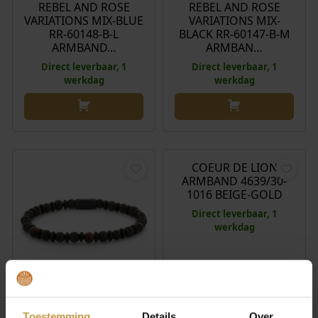
REBEL AND ROSE
REBEL AND ROSE
VARIATIONS MIX-BLUE
VARIATIONS MIX-
RR-60148-B-L
BLACK RR-60147-B-M
ARMBAND…
ARMBAN…
Direct leverbaar, 1
Direct leverbaar, 1
werkdag
werkdag
€
85,00
COEUR DE LION
ARMBAND 4639/30-
1016 BEIGE-GOLD
Direct leverbaar, 1
werkdag
€
55,00
REBEL AND ROSE
Toestemming
Details
Over