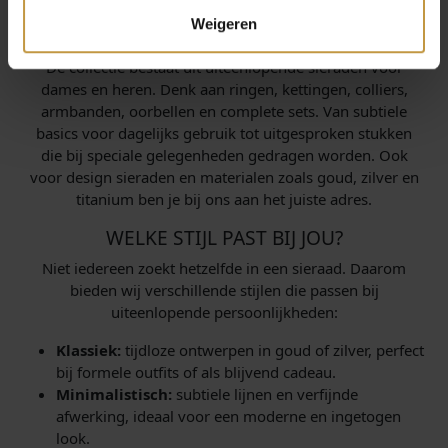
Weigeren
ONS BREDE ASSORTIMENT SIERADEN
De collectie bestaat uit uiteenlopende sieraden voor
dames en heren. Denk aan ringen, kettingen, colliers,
armbanden, oorbellen en complete sets. Van subtiele
basics voor dagelijks gebruik tot uitgesproken stukken
die bij speciale gelegenheden gedragen worden. Ook
voor design sieraden en materialen zoals goud, zilver en
titanium ben je bij ons aan het juiste adres.
WELKE STIJL PAST BIJ JOU?
Niet iedereen zoekt hetzelfde in een sieraad. Daarom
bieden wij verschillende stijlen die passen bij
uiteenlopende persoonlijkheden:
Klassiek:
tijdloze ontwerpen in goud of zilver, perfect
bij formele outfits of als blijvend cadeau.
Minimalistisch:
subtiele lijnen en verfijnde
afwerking, ideaal voor een moderne en ingetogen
look.