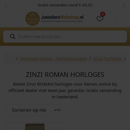
Skip to content
Skip to footer
Gratis verzenden vanaf € 49,00
Vorige
Vol
0
Cart
Account
P
r
o
d
u
c
Home
Horloges online - horloges kopen
Zinzi horloges
t
e
n
z
ZINZI ROMAN HORLOGES
o
e
Bestel Zinzi ROMAN horloges voor dames online bij
k
e
officieel dealer met twee jaar garantie. Gratis verzending
n
in Nederland.