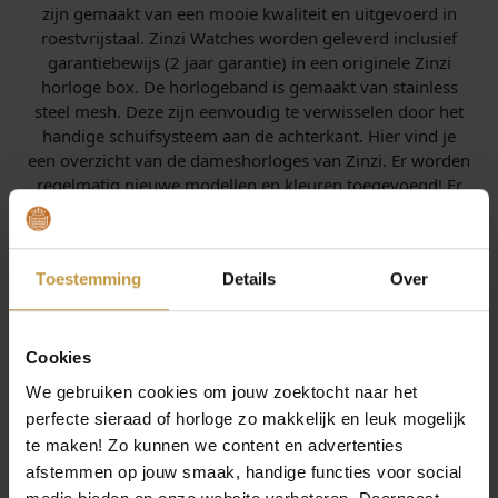
zijn gemaakt van een mooie kwaliteit en uitgevoerd in
roestvrijstaal. Zinzi Watches worden geleverd inclusief
garantiebewijs (2 jaar garantie) in een originele Zinzi
horloge box. De horlogeband is gemaakt van stainless
steel mesh. Deze zijn eenvoudig te verwisselen door het
handige schuifsysteem aan de achterkant. Hier vind je
een overzicht van de dameshorloges van Zinzi. Er worden
regelmatig nieuwe modellen en kleuren toegevoegd! Er
zijn tientallen kleuren combinaties mogelijk.
ZINZI ROMAN HORLOGE ONLINE
Toestemming
Details
Over
Juwelierswebshop.nl is officieel dealer en verkooppunt
ZINZI ROMAN horloges - Zinzi watches online.
ZINZI horloges webshop. GRATIS verzekerde verzending
Cookies
in Nederland bij JuweliersWebshop.nl
We gebruiken cookies om jouw zoektocht naar het
Zinzi Roman horloges? Bestel je Zinzi Roman horloge met
perfecte sieraad of horloge zo makkelijk en leuk mogelijk
GRATIS armband! Snelle en gratis verzekerde verzending
te maken! Zo kunnen we content en advertenties
van Zinzi horloges bij Juwelierswebshop.nl.
afstemmen op jouw smaak, handige functies voor social