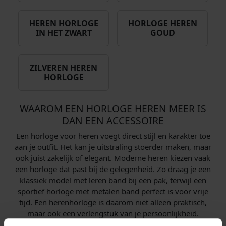
HEREN HORLOGE
HORLOGE HEREN
IN HET ZWART
GOUD
ZILVEREN HEREN
HORLOGE
WAAROM EEN HORLOGE HEREN MEER IS
DAN EEN ACCESSOIRE
Een horloge voor heren voegt direct stijl en karakter toe
aan je outfit. Het kan je uitstraling stoerder maken, maar
ook juist zakelijk of elegant. Moderne heren kiezen vaak
een horloge dat past bij de gelegenheid. Zo draag je een
klassiek model met leren band bij een pak, terwijl een
sportief horloge met metalen band perfect is voor vrije
tijd. Een herenhorloge is daarom niet alleen praktisch,
maar ook een verlengstuk van je persoonlijkheid.