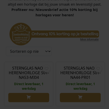
altijd een horloge dat bij jouw smaak en levensstijl past.
Profiteer nu: Nieuwsbrief actie 10% korting bij
horloges voor heren!
€
199,00
€
199,00
STERNGLAS NAOS
STERNGLAS NAOS
HERENHORLOGE S01-
HERENHORLOGE S01-
NA53-MI04
NA44-PR01
Direct leverbaar, 1
Direct leverbaar, 1
werkdag
werkdag
€
199,00
€
299,00