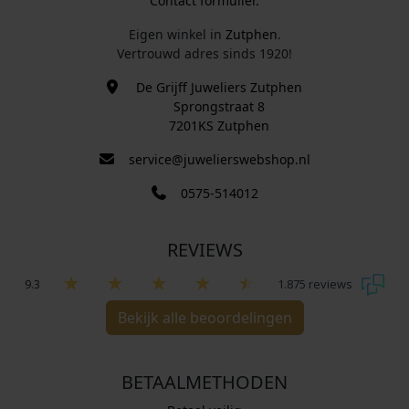
Contact formulier.
Eigen winkel in
Zutphen
.
Vertrouwd adres sinds 1920!
De Grijff Juweliers Zutphen
Sprongstraat 8
7201KS Zutphen
service@juwelierswebshop.nl
0575-514012
REVIEWS
9.3
1.875 reviews
Bekijk alle beoordelingen
BETAALMETHODEN