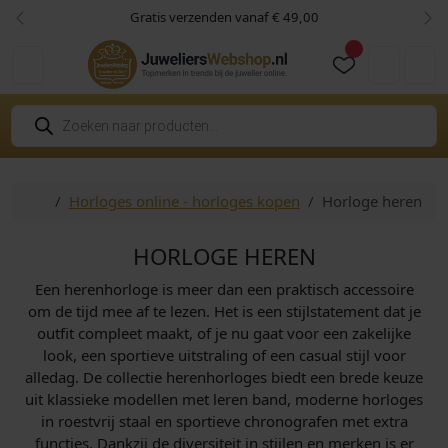
Skip to content
Skip to footer
Gratis verzenden vanaf € 49,00
Vorige
Vol
Cart
Account
P
r
o
d
u
c
Home
Horloges online - horloges kopen
Horloge heren
t
e
n
z
HORLOGE HEREN
o
e
Een herenhorloge is meer dan een praktisch accessoire
k
e
om de tijd mee af te lezen. Het is een stijlstatement dat je
n
outfit compleet maakt, of je nu gaat voor een zakelijke
look, een sportieve uitstraling of een casual stijl voor
alledag. De collectie herenhorloges biedt een brede keuze
uit klassieke modellen met leren band, moderne horloges
in roestvrij staal en sportieve chronografen met extra
functies. Dankzij de diversiteit in stijlen en merken is er