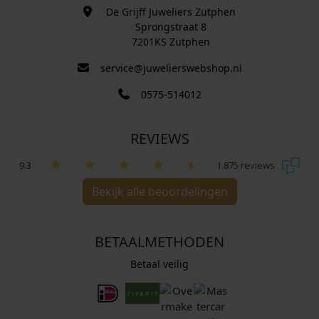
De Grijff Juweliers Zutphen
Sprongstraat 8
7201KS Zutphen
service@juwelierswebshop.nl
0575-514012
REVIEWS
9.3
1.875 reviews
Bekijk alle beoordelingen
BETAALMETHODEN
Betaal veilig