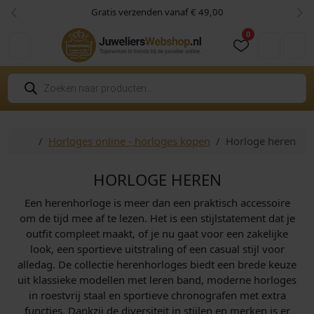
Skip to content
Skip to footer
Gratis verzenden vanaf € 49,00
Vorige
Vol
0
Cart
Account
P
r
o
d
u
c
Home
Horloges online - horloges kopen
Horloge heren
t
e
n
z
HORLOGE HEREN
o
e
Een herenhorloge is meer dan een praktisch accessoire
k
e
om de tijd mee af te lezen. Het is een stijlstatement dat je
n
outfit compleet maakt, of je nu gaat voor een zakelijke
look, een sportieve uitstraling of een casual stijl voor
alledag. De collectie herenhorloges biedt een brede keuze
uit klassieke modellen met leren band, moderne horloges
in roestvrij staal en sportieve chronografen met extra
functies. Dankzij de diversiteit in stijlen en merken is er