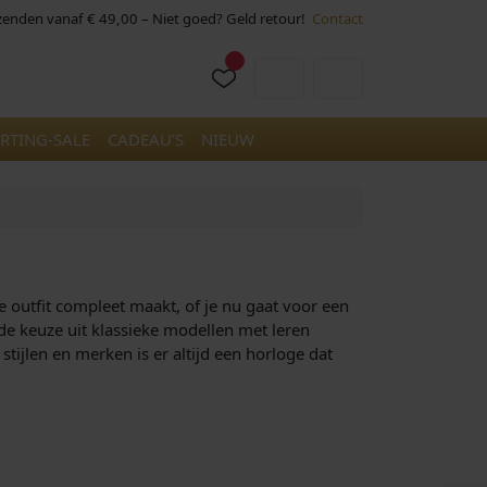
rzenden vanaf € 49,00 – Niet goed? Geld retour!
Contact
Cart
Account
RTING-SALE
CADEAU’S
NIEUW
je outfit compleet maakt, of je nu gaat voor een
rede keuze uit klassieke modellen met leren
stijlen en merken is er altijd een horloge dat