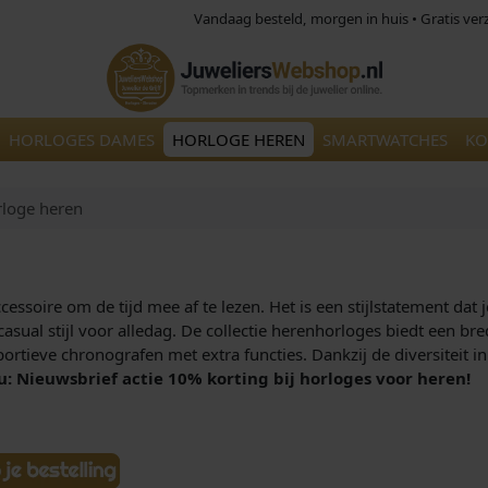
Vandaag besteld, morgen in huis • Gratis ve
HORLOGES DAMES
HORLOGE HEREN
SMARTWATCHES
KO
loge heren
ssoire om de tijd mee af te lezen. Het is een stijlstatement dat 
n casual stijl voor alledag. De collectie herenhorloges biedt een b
ortieve chronografen met extra functies. Dankzij de diversiteit in 
u: Nieuwsbrief actie 10% korting bij horloges voor heren!