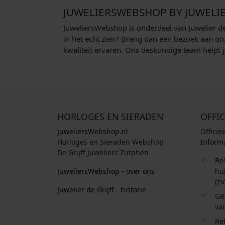
JUWELIERSWEBSHOP BY JUWELIE
JuweliersWebshop is onderdeel van Juwelier de
in het echt zien? Breng dan een bezoek aan on
kwaliteit ervaren. Ons deskundige team helpt je
HORLOGES EN SIERADEN
OFFIC
JuweliersWebshop.nl
Officie
Horloges en Sieraden Webshop
Informa
De Grijff Juweliers Zutphen
Be
JuweliersWebshop - over ons
hui
(zi
Juwelier de Grijff - historie
GR
van
Re