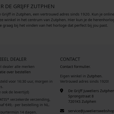
R DE GRIJFF ZUTPHEN
 Grijff in Zutphen, een vertrouwd adres sinds 1920. Kun je onlin
ze winkel in het centrum van Zutphen. Hier kun je de herenhorlo
 graag bij het vinden van het horloge dat perfect bij jou past.
IEEL DEALER
CONTACT
el dealer alle merken
Contact formulier.
tie over bestellen
Eigen winkel in
Zutphen
.
steld voor 16:30 uur, morgen in
Vertrouwd adres sinds 1920!
s.
De Grijff Juweliers Zutphe
e ook de levertijd)
Sprongstraat 8
ATIS* verzekerde verzending,
7201KS Zutphen
af €49,- per bestelling in NL.
service@juwelierswebshop
tourtermijn 14 dagen.