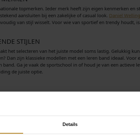
rnationale topmerken. Ieder merk heeft zijn eigen kenmerken en sti
ekend aansluiten bij een zakelijke of casual look.
Daniel Wellin
oudig van stijl wisselt. Voor wie van sportief en trendy houdt, i
NDE STIJLEN
t het selecteren van het juiste model soms lastig. Gelukkig kun j
ragen? Dan zijn klassieke modellen met een leren band ideaal. Voo
 band. Ga je vaak de sportschool in of houd je van een actieve le
ing de juiste optie.
aterialen. De populairste tinten zijn zilver en goud, maar ook z
oestvrij staal is stevig en luxe, titanium is licht en duurzaam, en 
textiel- of siliconen banden beschikbaar. Zo stel je eenvoudig ee
Details
llende prijsklassen: van betaalbare instapmodellen tot luxe uit