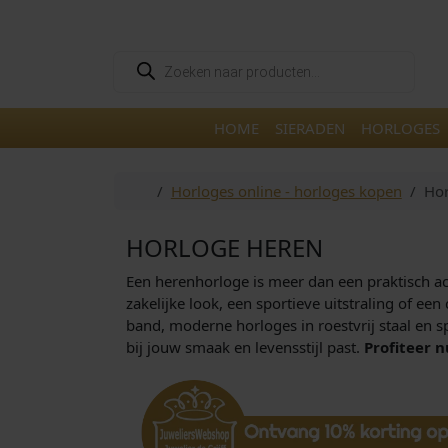
Skip to content
Skip to footer
P
r
o
d
u
HOME
SIERADEN
HORLOGES
c
t
e
n
Home
Horloges online - horloges kopen
Hor
z
o
e
k
HORLOGE HEREN
e
n
Een herenhorloge is meer dan een praktisch acce
zakelijke look, een sportieve uitstraling of ee
band, moderne horloges in roestvrij staal en sp
bij jouw smaak en levensstijl past.
Profiteer n