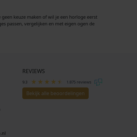
e geen keuze maken of wil je een horloge eerst
ges passen, vergelijken en met eigen ogen de
REVIEWS
9.3
1.875 reviews
Bekijk alle beoordelingen
n
.nl