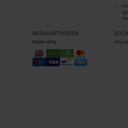
Pro
ge
be
BETAALMETHODEN
SOCI
Betaal veilig
Volg J