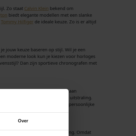
jl. Zo staat
Calvin Klein
bekend om
gton
biedt elegante modellen met een slanke
s
Tommy Hilfiger
de ideale keuze. Zo is er altijd
e jouw keuze baseren op stijl. Wil je een
r een moderne look kun je kiezen voor horloges
vensstijl? Dan zijn sportieve chronografen met
wart en blauw winnen steeds meer aan
leer geeft een klassieke en stoere uitstraling.
n horloge samen dat past bij jouw persoonlijke
Over
voeringen met hoogwaardige afwerking. Omdat