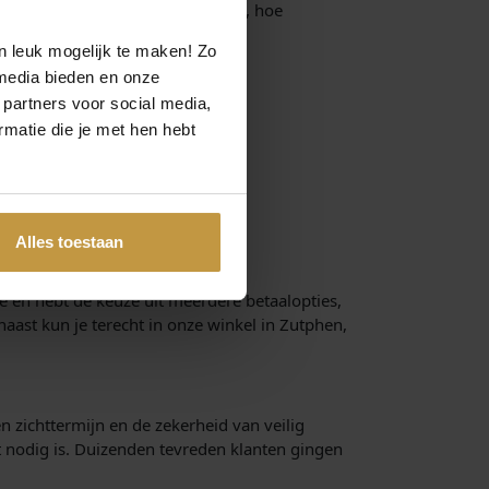
garantie. Hoe hoger de prijsklasse, hoe
acht budget.
n leuk mogelijk te maken! Zo
media bieden en onze
 partners voor social media,
matie die je met hen hebt
ger voor sportief en trendy.
Alles toestaan
ne en hebt de keuze uit meerdere betaalopties,
naast kun je terecht in onze winkel in Zutphen,
en zichttermijn en de zekerheid van veilig
t nodig is. Duizenden tevreden klanten gingen