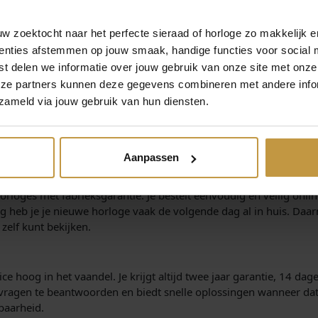
s assortiment, ontvang je altijd een origineel horloge met fabrieks
er de afwerking. Voor iedere man is er een passend horloge, onge
 zoektocht naar het perfecte sieraad of horloge zo makkelijk e
ET JUISTE HERENHORLOGE
enties afstemmen op jouw smaak, handige functies voor social 
t delen we informatie over jouw gebruik van onze site met onze
en keuze te maken. Deze korte koopgids helpt je op weg:
eze partners kunnen deze gegevens combineren met andere infor
stijl, zoals Calvin Klein voor minimalistisch design of Tommy Hilfi
zameld via jouw gebruik van hun diensten.
 luxe en duurzaam, leer zorgt voor een klassieke uitstraling.
 en blauw modern en stoer.
r uit de passende modellen.
Aanpassen
ERSWEBSHOP
horloges met fabrieksgarantie. Je bestelt eenvoudig en veilig onli
ing heb je je nieuwe horloge vaak de volgende dag al in huis. Daar
 zelf kunt bekijken.
ce hoog in het vaandel. Je krijgt altijd twee jaar garantie, 14 dag
je vragen te beantwoorden en biedt snelle oplossingen wanneer da
baarheid.